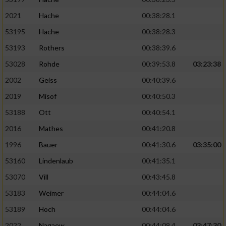
2021
Hache
00:38:28.1
53195
Hache
00:38:28.3
53193
Rothers
00:38:39.6
53028
Rohde
00:39:53.8
03:23:38
2002
Geiss
00:40:39.6
2019
Misof
00:40:50.3
53188
Ott
00:40:54.1
2016
Mathes
00:41:20.8
1996
Bauer
00:41:30.6
03:35:00
53160
Lindenlaub
00:41:35.1
53070
Vill
00:43:45.8
53183
Weimer
00:44:04.6
53189
Hoch
00:44:04.6
2022
Nagaew
00:44:09.4
03:47:30