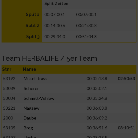
Split Zeiten
00:07:00.1
00:07:00.1
Split 1
00:14:30.6
00:21:30.8
Split 2
00:29:34.0
00:51:04.8
Split 3
Team HERBALIFE / 5er Team
Stnr
Name
53192
Mittelstrass
00:32:13.8
02:50:53
53089
Scherer
00:33:02.1
53034
Schmitt-Vehlow
00:33:24.8
53221
Nagaew
00:36:03.8
2000
Daube
00:36:09.2
53105
Brog
00:36:51.6
03:10:51
53197
Hache
00:38:23.5