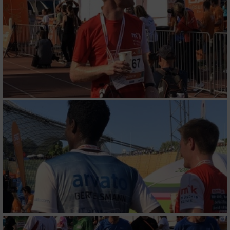
personalisierter Inhalte
Messung der Werbeleistung
Messung der Performance von Inhalten
Analyse von Zielgruppen durch Statistiken
oder Kombinationen von Daten aus
verschiedenen Quellen
Entwicklung und Verbesserung der Angebote
Verwendung reduzierter Daten zur Auswahl
von Inhalten
IAB-Besonderheiten:
Verwendung genauer Standortdaten
Geräte anhand von aktiv angeforderten