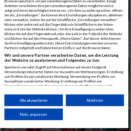
Browserspeichern, um personenbezogene Daten zu verarbeiten. Einige
Anbieter verarbeiten Ihre personenbezogenen Daten möglicherweise
aufgrund eines berechtigten Interesses. Um dem zu widersprechen, öffnen
Sie die „Einstellungen“. Sie können Ihre Einstellungen akzeptieren, ablehnen
oder verwalten, indem Sie auf die Schaltfläche „Einstellungen verwalten“
klicken oder jederzeit auf die Fingerabdruck-Schaltfläche in der linken
unteren Ecke der Website klicken. Um Ihre Einwilligung zu widerrufen,
klicken Sie auf den Fingerabdruck oder den Link in der Fußzeile der Website
und klicken Sie auf den Menüpunkt „Meine Daten“. Auf dieser Seite können
Sie Ihre Einwilligung widerrufen. Diese Entscheidungen werden unseren
Partnern mitgeteilt und haben keinen Einfluss auf die Browserdaten.
Wir und unsere Partner verarbeiten Daten, um die Leistung
der Website zu analysieren und Folgendes zu tun:
Speichern von oder Zugriff auf Informationen auf einem Endgerät.
Verwendung reduzierter Daten zur Auswahl von Werbeanzeigen. Erstellung
von Profilen für personalisierte Werbung. Verwendung von Profilen zur
Auswahl personalisierter Werbung. Erstellung von Profilen zur
Personalisierung von Inhalten. Verwendung von Profilen zur Auswahl
personalisierter Inhalte. Messung der Werbeleistung. Messung der
Performance von Inhalten. Analyse von Zielgruppen durch Statistiken oder
Kombinationen von Daten aus verschiedenen Quellen. Entwicklung und
Alle akzeptieren
Ablehnen
Verbesserung der Angebote. Verwendung reduzierter Daten zur Auswahl
von Inhalten.
Daten können außerhalb der Europäischen Union weitergegeben und in die
Nein, anpassen
USA gesendet werden.
Ihre Einwilligung und die cookie Richtlinie gelten ausschließlich für diese
Website/App.