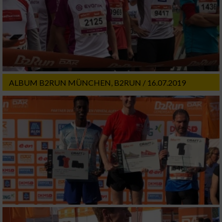
Partnerliste anzeigen (1 IAB-Anbieter)
Wir nutzen Ihre Daten für folgende Zwecke:
IAB-Verarbeitungszwecke:
Speichern von oder Zugriff auf Informationen
auf einem Endgerät
ALBUM B2RUN MÜNCHEN, B2RUN / 16.07.2019
Verwendung reduzierter Daten zur Auswahl
von Werbeanzeigen
Erstellung von Profilen für personalisierte
Werbung
Verwendung von Profilen zur Auswahl
personalisierter Werbung
Erstellung von Profilen zur Personalisierung
von Inhalten
Verwendung von Profilen zur Auswahl