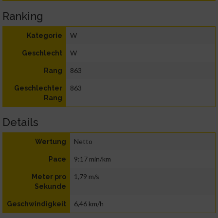
Ranking
W
Kategorie
W
Geschlecht
863
Rang
863
Geschlechter
Rang
Details
Netto
Wertung
9:17 min/km
Pace
1,79 m/s
Meter pro
Sekunde
6,46 km/h
Geschwindigkeit