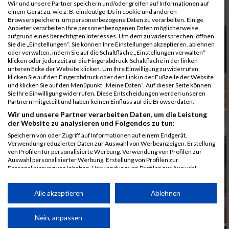
Wir und unsere Partner speichern und/oder greifen auf Informationen auf
einem Gerät zu, wie z. B. eindeutige IDs in cookie und anderen
Browserspeichern, um personenbezogene Daten zu verarbeiten. Einige
Anbieter verarbeiten Ihre personenbezogenen Daten möglicherweise
aufgrund eines berechtigten Interesses. Um dem zu widersprechen, öffnen
Sie die „Einstellungen“. Sie können Ihre Einstellungen akzeptieren, ablehnen
oder verwalten, indem Sie auf die Schaltfläche „Einstellungen verwalten“
klicken oder jederzeit auf die Fingerabdruck-Schaltfläche in der linken
unteren Ecke der Website klicken. Um Ihre Einwilligung zu widerrufen,
klicken Sie auf den Fingerabdruck oder den Link in der Fußzeile der Website
und klicken Sie auf den Menüpunkt „Meine Daten“. Auf dieser Seite können
Sie Ihre Einwilligung widerrufen. Diese Entscheidungen werden unseren
Partnern mitgeteilt und haben keinen Einfluss auf die Browserdaten.
Wir und unsere Partner verarbeiten Daten, um die Leistung
der Website zu analysieren und Folgendes zu tun:
Speichern von oder Zugriff auf Informationen auf einem Endgerät.
Verwendung reduzierter Daten zur Auswahl von Werbeanzeigen. Erstellung
von Profilen für personalisierte Werbung. Verwendung von Profilen zur
Auswahl personalisierter Werbung. Erstellung von Profilen zur
Personalisierung von Inhalten. Verwendung von Profilen zur Auswahl
personalisierter Inhalte. Messung der Werbeleistung. Messung der
Performance von Inhalten. Analyse von Zielgruppen durch Statistiken oder
Kombinationen von Daten aus verschiedenen Quellen. Entwicklung und
Alle akzeptieren
Ablehnen
Verbesserung der Angebote. Verwendung reduzierter Daten zur Auswahl
von Inhalten.
Daten können außerhalb der Europäischen Union weitergegeben und in die
Nein, anpassen
USA gesendet werden.