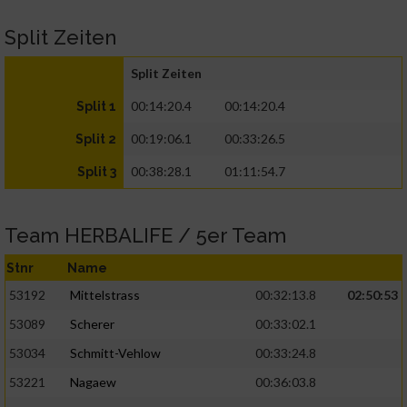
Split Zeiten
Split Zeiten
00:14:20.4
00:14:20.4
Split 1
00:19:06.1
00:33:26.5
Split 2
00:38:28.1
01:11:54.7
Split 3
Team HERBALIFE / 5er Team
Stnr
Name
53192
Mittelstrass
00:32:13.8
02:50:53
53089
Scherer
00:33:02.1
53034
Schmitt-Vehlow
00:33:24.8
53221
Nagaew
00:36:03.8