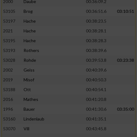
2000
Daube
00:36:09.2
53105
Brog
00:36:51.6
03:10:51
53197
Hache
00:38:23.5
2021
Hache
00:38:28.1
53195
Hache
00:38:28.3
53193
Rothers
00:38:39.6
53028
Rohde
00:39:53.8
03:23:38
2002
Geiss
00:40:39.6
2019
Misof
00:40:50.3
53188
Ott
00:40:54.1
2016
Mathes
00:41:20.8
1996
Bauer
00:41:30.6
03:35:00
53160
Lindenlaub
00:41:35.1
53070
Vill
00:43:45.8