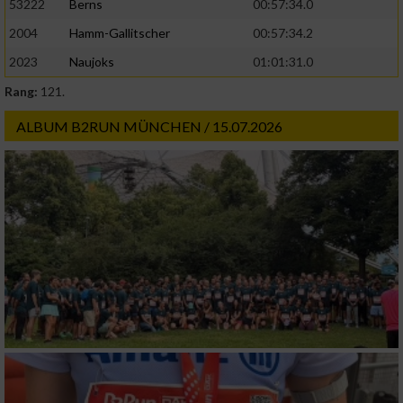
53222
Berns
00:57:34.0
2004
Hamm-Gallitscher
00:57:34.2
2023
Naujoks
01:01:31.0
Rang:
121.
ALBUM B2RUN MÜNCHEN / 15.07.2026