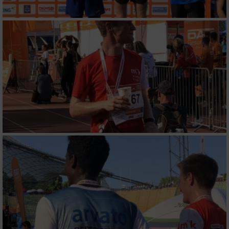
Verwendung von Profilen zur Auswahl
personalisierter Inhalte
Messung der Werbeleistung
Messung der Performance von Inhalten
Analyse von Zielgruppen durch Statistiken
oder Kombinationen von Daten aus
verschiedenen Quellen
Entwicklung und Verbesserung der Angebote
Verwendung reduzierter Daten zur Auswahl
von Inhalten
IAB-Besonderheiten:
Verwendung genauer Standortdaten