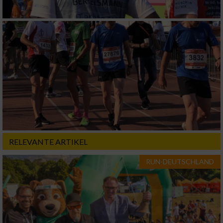
Geräte anhand von aktiv angeforderten
Informationen identifizieren
Nicht-IAB-Verarbeitungszwecke:
Notwendig
Performance
Funktional
RELEVANTE ARTIKEL
Werbung
RUN-DEUTSCHLAND