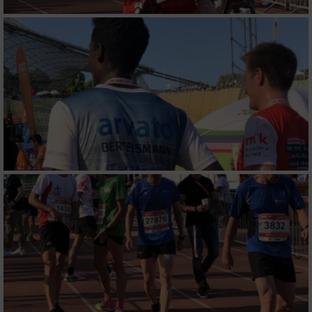
Verwendung von Profilen zur Auswahl
personalisierter Werbung
Erstellung von Profilen zur Personalisierung
von Inhalten
Verwendung von Profilen zur Auswahl
personalisierter Inhalte
Messung der Werbeleistung
Messung der Performance von Inhalten
Analyse von Zielgruppen durch Statistiken
oder Kombinationen von Daten aus
verschiedenen Quellen
Entwicklung und Verbesserung der Angebote
Verwendung reduzierter Daten zur Auswahl