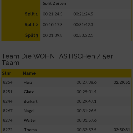
Split Zeiten
00:21:24.5
00:21:24.5
Split 1
00:10:17.8
00:31:42.3
Split 2
00:21:39.8
00:53:22.1
Split 3
Team Die WOHNTASTISCHen / 5er
Team
Stnr
Name
8254
Harz
00:27:38.6
02:29:51
8251
Glatz
00:29:01.4
8244
Burkart
00:29:47.1
8267
Nagel
00:31:26.5
8274
Walter
00:31:57.6
8272
Thoma
00:32:57.5
02:50:31