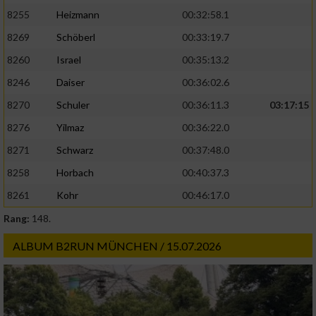
8255
Heizmann
00:32:58.1
8269
Schöberl
00:33:19.7
8260
Israel
00:35:13.2
8246
Daiser
00:36:02.6
8270
Schuler
00:36:11.3
03:17:15
8276
Yilmaz
00:36:22.0
8271
Schwarz
00:37:48.0
8258
Horbach
00:40:37.3
8261
Kohr
00:46:17.0
Rang:
148.
ALBUM B2RUN MÜNCHEN / 15.07.2026