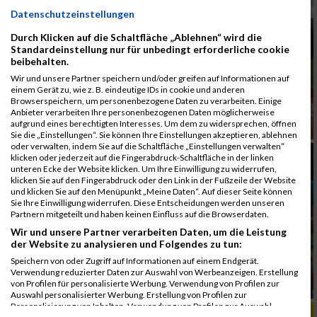
Datenschutzeinstellungen
Durch Klicken auf die Schaltfläche „Ablehnen“ wird die
Standardeinstellung nur für unbedingt erforderliche cookie
beibehalten.
Wir und unsere Partner speichern und/oder greifen auf Informationen auf
einem Gerät zu, wie z. B. eindeutige IDs in cookie und anderen
Browserspeichern, um personenbezogene Daten zu verarbeiten. Einige
Anbieter verarbeiten Ihre personenbezogenen Daten möglicherweise
aufgrund eines berechtigten Interesses. Um dem zu widersprechen, öffnen
Sie die „Einstellungen“. Sie können Ihre Einstellungen akzeptieren, ablehnen
oder verwalten, indem Sie auf die Schaltfläche „Einstellungen verwalten“
klicken oder jederzeit auf die Fingerabdruck-Schaltfläche in der linken
unteren Ecke der Website klicken. Um Ihre Einwilligung zu widerrufen,
klicken Sie auf den Fingerabdruck oder den Link in der Fußzeile der Website
und klicken Sie auf den Menüpunkt „Meine Daten“. Auf dieser Seite können
Sie Ihre Einwilligung widerrufen. Diese Entscheidungen werden unseren
Partnern mitgeteilt und haben keinen Einfluss auf die Browserdaten.
Wir und unsere Partner verarbeiten Daten, um die Leistung
der Website zu analysieren und Folgendes zu tun:
Speichern von oder Zugriff auf Informationen auf einem Endgerät.
Verwendung reduzierter Daten zur Auswahl von Werbeanzeigen. Erstellung
von Profilen für personalisierte Werbung. Verwendung von Profilen zur
Auswahl personalisierter Werbung. Erstellung von Profilen zur
Personalisierung von Inhalten. Verwendung von Profilen zur Auswahl
ALBUM B2RUN MÜNCHEN, B2RUN / 16.07.2019