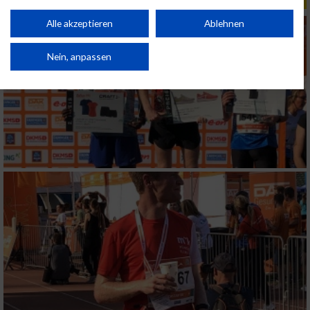
personalisierter Inhalte. Messung der Werbeleistung. Messung der
Performance von Inhalten. Analyse von Zielgruppen durch Statistiken oder
Kombinationen von Daten aus verschiedenen Quellen. Entwicklung und
Alle akzeptieren
Ablehnen
Verbesserung der Angebote. Verwendung reduzierter Daten zur Auswahl
von Inhalten.
Daten können außerhalb der Europäischen Union weitergegeben und in die
Nein, anpassen
USA gesendet werden.
Ihre Einwilligung und die cookie Richtlinie gelten ausschließlich für diese
Website/App.
Partnerliste anzeigen (1 IAB-Anbieter)
Wir nutzen Ihre Daten für folgende Zwecke:
IAB-Verarbeitungszwecke:
Speichern von oder Zugriff auf Informationen
auf einem Endgerät
Verwendung reduzierter Daten zur Auswahl
von Werbeanzeigen
Erstellung von Profilen für personalisierte
Werbung