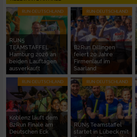
RUN-DEUTSCHLAND
RUN-DEUTSCHLAND
Geräte anhand von aktiv angeforderten Informationen identifi
Nicht-IAB-Verarbeitungszwecke:
RUN5
Notwendig
TEAMSTAFFEL
B2Run Dillingen
Hamburg 2026 an
feiert 20 Jahre
Performance
beiden Lauftagen
Firmenlauf im
ausverkauft
Saarland
Funktional
RUN-DEUTSCHLAND
RUN-DEUTSCHLAND
Werbung
Koblenz läuft dem
B2Run Finale am
RUN5 Teamstaffel
Deutschen Eck
startet in Lübeck mit