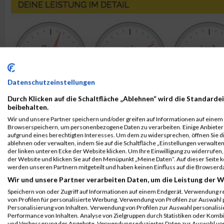
Datenschutzeinstellungen
Durch Klicken auf die Schaltfläche „Ablehnen“ wird die Standardei
beibehalten.
Wir und unsere Partner speichern und/oder greifen auf Informationen auf einem G
Browserspeichern, um personenbezogene Daten zu verarbeiten. Einige Anbiete
aufgrund eines berechtigten Interesses. Um dem zu widersprechen, öffnen Sie die
ablehnen oder verwalten, indem Sie auf die Schaltfläche „Einstellungen verwalten“
der linken unteren Ecke der Website klicken. Um Ihre Einwilligung zu widerrufen, 
der Website und klicken Sie auf den Menüpunkt „Meine Daten“. Auf dieser Seite 
werden unseren Partnern mitgeteilt und haben keinen Einfluss auf die Browserd
Wir und unsere Partner verarbeiten Daten, um die Leistung der W
Speichern von oder Zugriff auf Informationen auf einem Endgerät. Verwendung r
von Profilen für personalisierte Werbung. Verwendung von Profilen zur Auswahl p
Personalisierung von Inhalten. Verwendung von Profilen zur Auswahl personalis
Performance von Inhalten. Analyse von Zielgruppen durch Statistiken oder Komb
und Verbesserung der Angebote. Verwendung reduzierter Daten zur Auswahl von