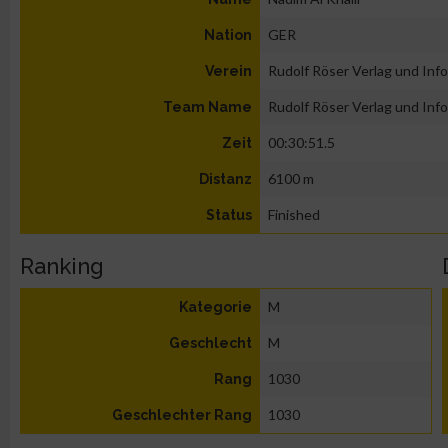
GER
Nation
Rudolf Röser Verlag und Infor
Verein
Rudolf Röser Verlag und Infor
Team Name
00:30:51.5
Zeit
6100 m
Distanz
Finished
Status
Ranking
M
Kategorie
M
Geschlecht
1030
Rang
1030
Geschlechter Rang