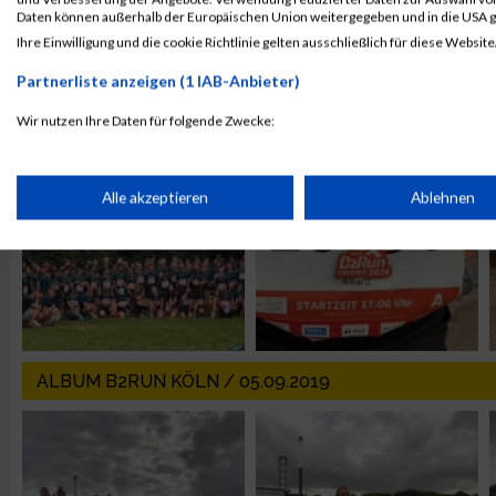
Daten können außerhalb der Europäischen Union weitergegeben und in die USA 
Ihre Einwilligung und die cookie Richtlinie gelten ausschließlich für diese Website
ALBUM B2RUN MÜNCHEN / 15.07.2026
Partnerliste anzeigen (1 IAB-Anbieter)
Wir nutzen Ihre Daten für folgende Zwecke:
IAB-Verarbeitungszwecke:
Speichern von oder Zugriff auf Informationen auf einem Endge
Alle akzeptieren
Ablehnen
Verwendung reduzierter Daten zur Auswahl von Werbeanzeige
Erstellung von Profilen für personalisierte Werbung
ALBUM B2RUN KÖLN / 05.09.2019
Verwendung von Profilen zur Auswahl personalisierter Werbun
Erstellung von Profilen zur Personalisierung von Inhalten