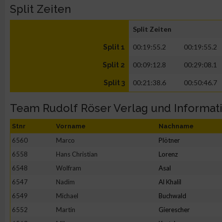
Split Zeiten
Split Zeiten
00:19:55.2
00:19:55.2
Split 1
00:09:12.8
00:29:08.1
Split 2
00:21:38.6
00:50:46.7
Split 3
Team Rudolf Röser Verlag und Informati.
Stnr
Vorname
Nachname
6560
Marco
Plötner
6558
Hans Christian
Lorenz
6548
Wolfram
Asal
6547
Nadim
Al Khalil
6549
Michael
Buchwald
6552
Martin
Gierescher