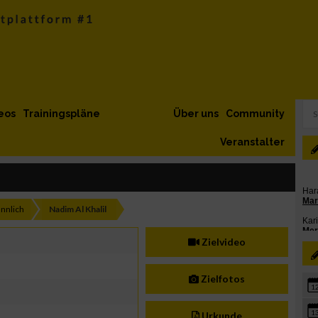
eos
Trainingspläne
Über uns
Community
Veranstalter
nnlich
Nadim Al Khalil
Zielvideo
Zielfotos
1
1
Urkunde