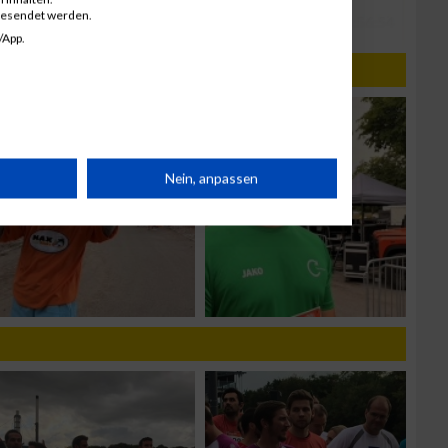
gesendet werden.
/App.
rät
Nein, anpassen
n
g