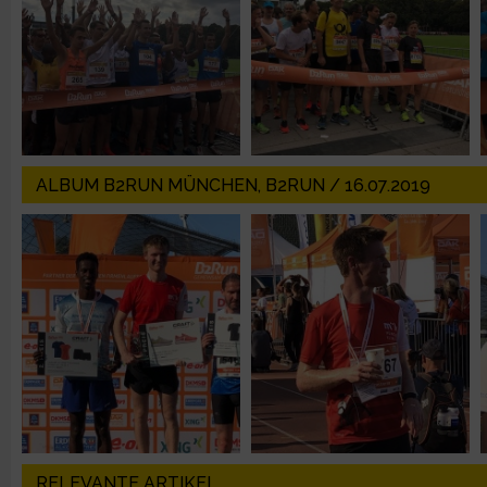
Verwendung von Profilen zur Auswahl personalisierter Inhalte
Messung der Werbeleistung
Messung der Performance von Inhalten
ALBUM B2RUN MÜNCHEN, B2RUN / 16.07.2019
Analyse von Zielgruppen durch Statistiken oder Kombinatione
verschiedenen Quellen
Entwicklung und Verbesserung der Angebote
Verwendung reduzierter Daten zur Auswahl von Inhalten
IAB-Besonderheiten:
Verwendung genauer Standortdaten
RELEVANTE ARTIKEL