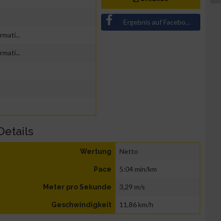
Ergebnis auf Facebook teilen
mati...
mati...
Details
Netto
Wertung
5:04 min/km
Pace
3,29 m/s
Meter pro Sekunde
11,86 km/h
Geschwindigkeit