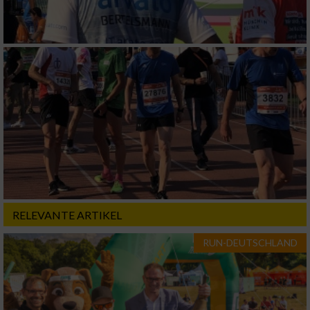
Verwendung von Profilen zur Auswahl
personalisierter Inhalte
Messung der Werbeleistung
Messung der Performance von Inhalten
Analyse von Zielgruppen durch Statistiken
oder Kombinationen von Daten aus
verschiedenen Quellen
Entwicklung und Verbesserung der Angebote
RELEVANTE ARTIKEL
Verwendung reduzierter Daten zur Auswahl
RUN-DEUTSCHLAND
von Inhalten
IAB-Besonderheiten:
Verwendung genauer Standortdaten