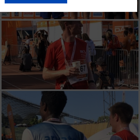
USA gesendet werden.
Ihre Einwilligung und die cookie Richtlinie gelten ausschließlich für diese
Website/App.
Partnerliste anzeigen (1 IAB-Anbieter)
Wir nutzen Ihre Daten für folgende Zwecke:
IAB-Verarbeitungszwecke:
Speichern von oder Zugriff auf Informationen
auf einem Endgerät
Verwendung reduzierter Daten zur Auswahl
von Werbeanzeigen
Erstellung von Profilen für personalisierte
Werbung
Verwendung von Profilen zur Auswahl
personalisierter Werbung
Erstellung von Profilen zur Personalisierung
von Inhalten