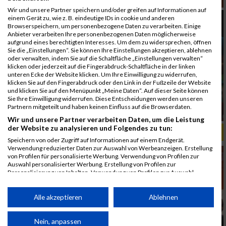
Wir und unsere Partner speichern und/oder greifen auf Informationen auf
einem Gerät zu, wie z. B. eindeutige IDs in cookie und anderen
Browserspeichern, um personenbezogene Daten zu verarbeiten. Einige
Anbieter verarbeiten Ihre personenbezogenen Daten möglicherweise
aufgrund eines berechtigten Interesses. Um dem zu widersprechen, öffnen
Sie die „Einstellungen“. Sie können Ihre Einstellungen akzeptieren, ablehnen
oder verwalten, indem Sie auf die Schaltfläche „Einstellungen verwalten“
klicken oder jederzeit auf die Fingerabdruck-Schaltfläche in der linken
unteren Ecke der Website klicken. Um Ihre Einwilligung zu widerrufen,
klicken Sie auf den Fingerabdruck oder den Link in der Fußzeile der Website
und klicken Sie auf den Menüpunkt „Meine Daten“. Auf dieser Seite können
Sie Ihre Einwilligung widerrufen. Diese Entscheidungen werden unseren
Partnern mitgeteilt und haben keinen Einfluss auf die Browserdaten.
Wir und unsere Partner verarbeiten Daten, um die Leistung
der Website zu analysieren und Folgendes zu tun:
ALBUM B2RUN MÜNCHEN, B2RUN / 16.07.2019
Speichern von oder Zugriff auf Informationen auf einem Endgerät.
Verwendung reduzierter Daten zur Auswahl von Werbeanzeigen. Erstellung
von Profilen für personalisierte Werbung. Verwendung von Profilen zur
Auswahl personalisierter Werbung. Erstellung von Profilen zur
Personalisierung von Inhalten. Verwendung von Profilen zur Auswahl
personalisierter Inhalte. Messung der Werbeleistung. Messung der
Performance von Inhalten. Analyse von Zielgruppen durch Statistiken oder
Kombinationen von Daten aus verschiedenen Quellen. Entwicklung und
Alle akzeptieren
Ablehnen
Verbesserung der Angebote. Verwendung reduzierter Daten zur Auswahl
von Inhalten.
Daten können außerhalb der Europäischen Union weitergegeben und in die
Nein, anpassen