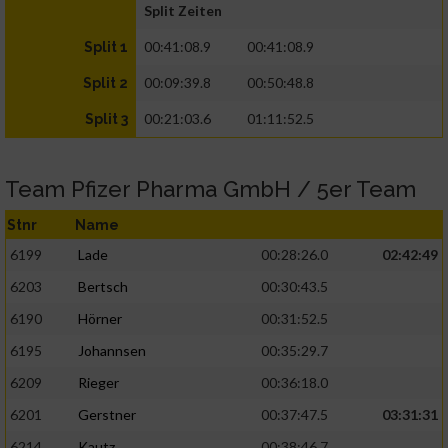
Split Zeiten
00:41:08.9
00:41:08.9
Split 1
00:09:39.8
00:50:48.8
Split 2
00:21:03.6
01:11:52.5
Split 3
Team Pfizer Pharma GmbH / 5er Team
Stnr
Name
6199
Lade
00:28:26.0
02:42:49
6203
Bertsch
00:30:43.5
6190
Hörner
00:31:52.5
6195
Johannsen
00:35:29.7
6209
Rieger
00:36:18.0
6201
Gerstner
00:37:47.5
03:31:31
6214
Kautz
00:38:46.7