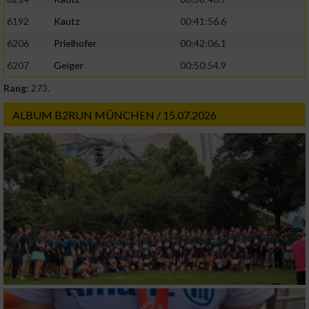
6192
Kautz
00:41:56.6
6206
Prielhofer
00:42:06.1
6207
Geiger
00:50:54.9
Rang:
273.
ALBUM B2RUN MÜNCHEN / 15.07.2026