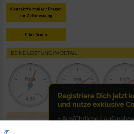
Kontaktformular / Fragen
zur Zeitmessung
Elias Braun