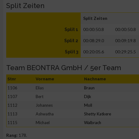
Split Zeiten
Split Zeiten
00:00:50.8
00:00:50.8
Split 1
00:08:29.0
00:09:19.8
Split 2
00:20:05.6
00:29:25.5
Split 3
Team BEONTRA GmbH / 5er Team
Stnr
Vorname
Nachname
1106
Elias
Braun
1107
Bert
Dijk
1112
Johannes
Moll
1113
Ashwatha
Shetty Katkere
1115
Michael
Walbrach
Rang:
178.