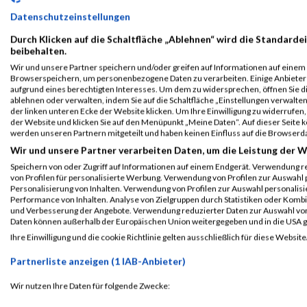
Datenschutzeinstellungen
Durch Klicken auf die Schaltfläche „Ablehnen“ wird die Standardei
beibehalten.
Wir und unsere Partner speichern und/oder greifen auf Informationen auf einem G
Browserspeichern, um personenbezogene Daten zu verarbeiten. Einige Anbiete
aufgrund eines berechtigten Interesses. Um dem zu widersprechen, öffnen Sie die
ablehnen oder verwalten, indem Sie auf die Schaltfläche „Einstellungen verwalten“
der linken unteren Ecke der Website klicken. Um Ihre Einwilligung zu widerrufen, 
der Website und klicken Sie auf den Menüpunkt „Meine Daten“. Auf dieser Seite 
werden unseren Partnern mitgeteilt und haben keinen Einfluss auf die Browserd
Wir und unsere Partner verarbeiten Daten, um die Leistung der W
ALBUM B2RUN MÜNCHEN / 15.07.2026
Speichern von oder Zugriff auf Informationen auf einem Endgerät. Verwendung r
von Profilen für personalisierte Werbung. Verwendung von Profilen zur Auswahl p
Personalisierung von Inhalten. Verwendung von Profilen zur Auswahl personalis
Performance von Inhalten. Analyse von Zielgruppen durch Statistiken oder Komb
und Verbesserung der Angebote. Verwendung reduzierter Daten zur Auswahl von
Daten können außerhalb der Europäischen Union weitergegeben und in die USA 
Ihre Einwilligung und die cookie Richtlinie gelten ausschließlich für diese Website
Partnerliste anzeigen (1 IAB-Anbieter)
Wir nutzen Ihre Daten für folgende Zwecke:
IAB-Verarbeitungszwecke: