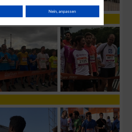
rät
Nein, anpassen
n
g