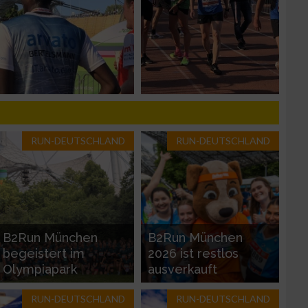
n von Daten aus
RUN-DEUTSCHLAND
RUN-DEUTSCHLAND
B2Run München
B2Run München
zieren
begeistert im
2026 ist restlos
Olympiapark
ausverkauft
RUN-DEUTSCHLAND
RUN-DEUTSCHLAND