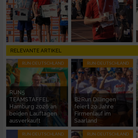
Messung der Performance von Inhalten
Analyse von Zielgruppen durch Statistiken oder Kombinatione
verschiedenen Quellen
Entwicklung und Verbesserung der Angebote
RELEVANTE ARTIKEL
RUN-DEUTSCHLAND
RUN-DEUTSCHLAND
Verwendung reduzierter Daten zur Auswahl von Inhalten
IAB-Besonderheiten:
Verwendung genauer Standortdaten
RUN5
TEAMSTAFFEL
B2Run Dillingen
Hamburg 2026 an
feiert 20 Jahre
Geräte anhand von aktiv angeforderten Informationen identifi
beiden Lauftagen
Firmenlauf im
ausverkauft
Saarland
Nicht-IAB-Verarbeitungszwecke:
RUN-DEUTSCHLAND
RUN-DEUTSCHLAND
Notwendig