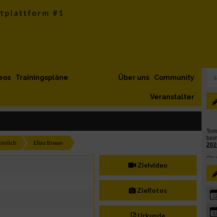
eos
Trainingspläne
Über uns
Community
Veranstalter
nnlich
Elias Braun
Zielvideo
Zielfotos
1
1
Urkunde