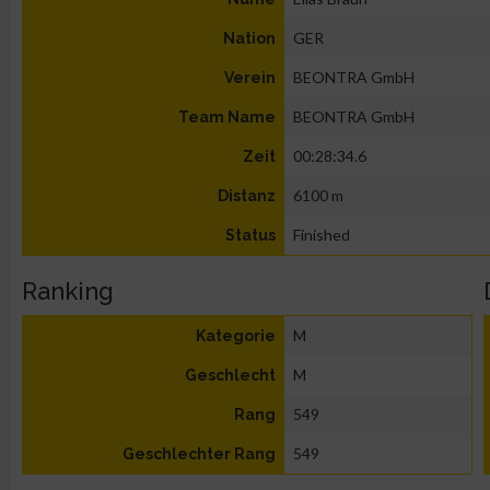
GER
Nation
BEONTRA GmbH
Verein
BEONTRA GmbH
Team Name
00:28:34.6
Zeit
6100 m
Distanz
Finished
Status
Ranking
M
Kategorie
M
Geschlecht
549
Rang
549
Geschlechter Rang