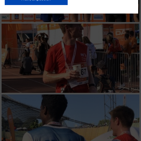
USA gesendet werden.
Ihre Einwilligung und die cookie Richtlinie gelten ausschließlich für diese
Website/App.
Partnerliste anzeigen (1 IAB-Anbieter)
Wir nutzen Ihre Daten für folgende Zwecke:
IAB-Verarbeitungszwecke:
Speichern von oder Zugriff auf Informationen
auf einem Endgerät
Verwendung reduzierter Daten zur Auswahl
von Werbeanzeigen
Erstellung von Profilen für personalisierte
Werbung
Verwendung von Profilen zur Auswahl
personalisierter Werbung
Erstellung von Profilen zur Personalisierung
von Inhalten