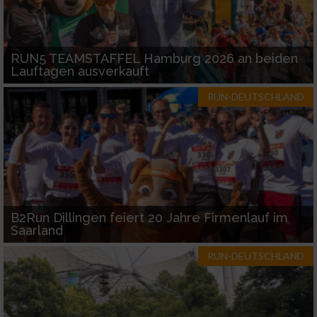
Geräte anhand von aktiv angeforderten
Informationen identifizieren
RUN5 TEAMSTAFFEL Hamburg 2026 an beiden
Lauftagen ausverkauft
Nicht-IAB-Verarbeitungszwecke:
RUN-DEUTSCHLAND
Notwendig
Performance
Funktional
B2Run Dillingen feiert 20 Jahre Firmenlauf im
Saarland
Werbung
RUN-DEUTSCHLAND