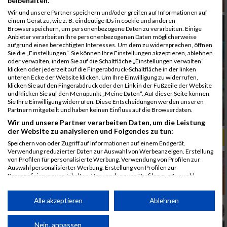
beibehalten.
Wir und unsere Partner speichern und/oder greifen auf Informationen auf
einem Gerät zu, wie z. B. eindeutige IDs in cookie und anderen
Browserspeichern, um personenbezogene Daten zu verarbeiten. Einige
Anbieter verarbeiten Ihre personenbezogenen Daten möglicherweise
aufgrund eines berechtigten Interesses. Um dem zu widersprechen, öffnen
Sie die „Einstellungen“. Sie können Ihre Einstellungen akzeptieren, ablehnen
oder verwalten, indem Sie auf die Schaltfläche „Einstellungen verwalten“
klicken oder jederzeit auf die Fingerabdruck-Schaltfläche in der linken
unteren Ecke der Website klicken. Um Ihre Einwilligung zu widerrufen,
klicken Sie auf den Fingerabdruck oder den Link in der Fußzeile der Website
und klicken Sie auf den Menüpunkt „Meine Daten“. Auf dieser Seite können
Sie Ihre Einwilligung widerrufen. Diese Entscheidungen werden unseren
Partnern mitgeteilt und haben keinen Einfluss auf die Browserdaten.
Wir und unsere Partner verarbeiten Daten, um die Leistung
der Website zu analysieren und Folgendes zu tun:
ALBUM B2RUN MÜNCHEN, B2RUN / 16.07.2019
Speichern von oder Zugriff auf Informationen auf einem Endgerät.
Verwendung reduzierter Daten zur Auswahl von Werbeanzeigen. Erstellung
von Profilen für personalisierte Werbung. Verwendung von Profilen zur
Auswahl personalisierter Werbung. Erstellung von Profilen zur
Personalisierung von Inhalten. Verwendung von Profilen zur Auswahl
personalisierter Inhalte. Messung der Werbeleistung. Messung der
Performance von Inhalten. Analyse von Zielgruppen durch Statistiken oder
Kombinationen von Daten aus verschiedenen Quellen. Entwicklung und
Alle akzeptieren
Ablehnen
Verbesserung der Angebote. Verwendung reduzierter Daten zur Auswahl
von Inhalten.
Daten können außerhalb der Europäischen Union weitergegeben und in die
Nein, anpassen