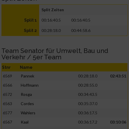
Split Zeiten
00:16:40.5
00:16:40.5
Split 1
00:28:18.0
00:44:58.6
Split 2
Team Senator für Umwelt, Bau und
Verkehr / 5er Team
Stnr
Name
6569
Pannek
00:28:18.0
02:43:51
6566
Hoffmann
00:28:55.0
6572
Rosga
00:34:43.5
6563
Cordes
00:35:37.0
6577
Wahlers
00:36:17.5
6567
Kaal
00:36:17.2
03:10:06