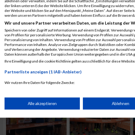
ablehnen oder verwalten, indem Sie auf die Schaltfläche „Einstellungen verwalten“
der linken unteren Ecke der Website klicken. Um Ihre Einwilligung zu widerrufen, 
der Website und klicken Sie auf den Menüpunkt „Meine Daten“. Auf dieser Seite 
werden unseren Partnern mitgeteilt und haben keinen Einfluss auf die Browserd
Wir und unsere Partner verarbeiten Daten, um die Leistung der W
Speichern von oder Zugriff auf Informationen auf einem Endgerät. Verwendung r
von Profilen für personalisierte Werbung. Verwendung von Profilen zur Auswahl p
Personalisierung von Inhalten. Verwendung von Profilen zur Auswahl personalis
Performance von Inhalten. Analyse von Zielgruppen durch Statistiken oder Komb
und Verbesserung der Angebote. Verwendung reduzierter Daten zur Auswahl von
Daten können außerhalb der Europäischen Union weitergegeben und in die USA 
Ihre Einwilligung und die cookie Richtlinie gelten ausschließlich für diese Website
ALBUM B2RUN KÖLN / 05.09.2019
Partnerliste anzeigen (1 IAB-Anbieter)
Wir nutzen Ihre Daten für folgende Zwecke:
IAB-Verarbeitungszwecke:
Speichern von oder Zugriff auf Informationen auf einem Endge
Alle akzeptieren
Ablehnen
Verwendung reduzierter Daten zur Auswahl von Werbeanzeige