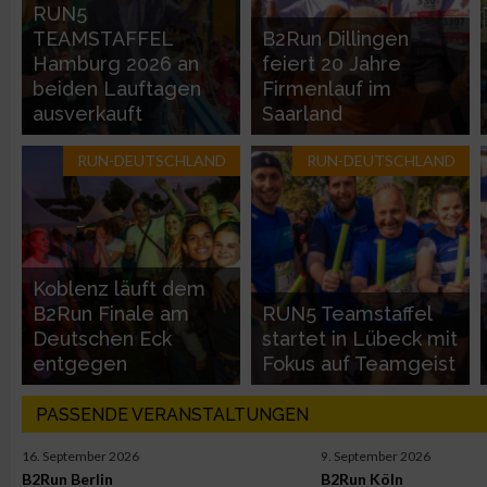
Entwicklung und Verbesserung der Angebote
RUN5
TEAMSTAFFEL
B2Run Dillingen
Hamburg 2026 an
feiert 20 Jahre
Verwendung reduzierter Daten zur Auswahl von Inhalten
beiden Lauftagen
Firmenlauf im
ausverkauft
Saarland
IAB-Besonderheiten:
RUN-DEUTSCHLAND
RUN-DEUTSCHLAND
Verwendung genauer Standortdaten
Geräte anhand von aktiv angeforderten Informationen identifi
Nicht-IAB-Verarbeitungszwecke:
Koblenz läuft dem
B2Run Finale am
RUN5 Teamstaffel
Notwendig
Deutschen Eck
startet in Lübeck mit
entgegen
Fokus auf Teamgeist
Performance
PASSENDE VERANSTALTUNGEN
Funktional
16. September 2026
9. September 2026
B2Run Berlin
B2Run Köln