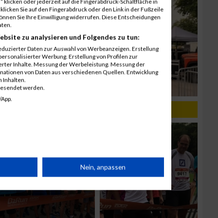
 klicken oder jederzeit auf die Fingerabdruck-Schaltfläche in
klicken Sie auf den Fingerabdruck oder den Link in der Fußzeile
können Sie Ihre Einwilligung widerrufen. Diese Entscheidungen
aten.
ebsite zu analysieren und Folgendes zu tun:
eduzierter Daten zur Auswahl von Werbeanzeigen. Erstellung
ersonalisierter Werbung. Erstellung von Profilen zur
ierter Inhalte. Messung der Werbeleistung. Messung der
inationen von Daten aus verschiedenen Quellen. Entwicklung
 Inhalten.
gesendet werden.
/App.
rät
Nein, anpassen
n