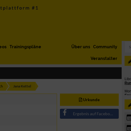
eos
Trainingspläne
Über uns
Community
Veranstalter
ch
Jana Kettel
Urkunde
Ergebnis auf Facebook teilen
1
1