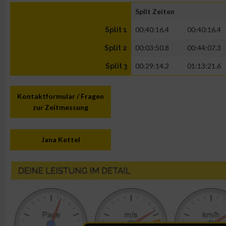
Split Zeiten
00:40:16.4
00:40:16.4
Split 1
00:03:50.8
00:44:07.3
Split 2
00:29:14.2
01:13:21.6
Split 3
Kontaktformular / Fragen
zur Zeitmessung
Jana Kettel