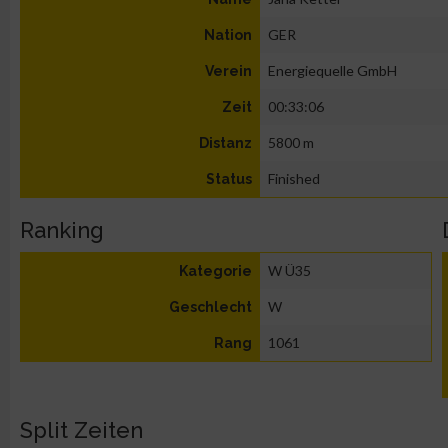
GER
Nation
Energiequelle GmbH
Verein
00:33:06
Zeit
5800 m
Distanz
Finished
Status
Ranking
W Ü35
Kategorie
W
Geschlecht
1061
Rang
Split Zeiten