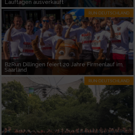
Lauftagen ausverkauft
Entwicklung und Verbesserung der Angebote
RUN-DEUTSCHLAND
Verwendung reduzierter Daten zur Auswahl
von Inhalten
IAB-Besonderheiten:
Verwendung genauer Standortdaten
B2Run Dillingen feiert 20 Jahre Firmenlauf im
Geräte anhand von aktiv angeforderten
Saarland
Informationen identifizieren
RUN-DEUTSCHLAND
Nicht-IAB-Verarbeitungszwecke:
Notwendig
Performance
Funktional