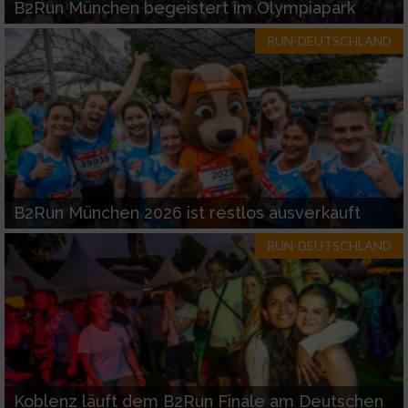
B2Run München begeistert im Olympiapark
RUN-DEUTSCHLAND
Werbung
B2Run München 2026 ist restlos ausverkauft
RUN-DEUTSCHLAND
Koblenz läuft dem B2Run Finale am Deutschen