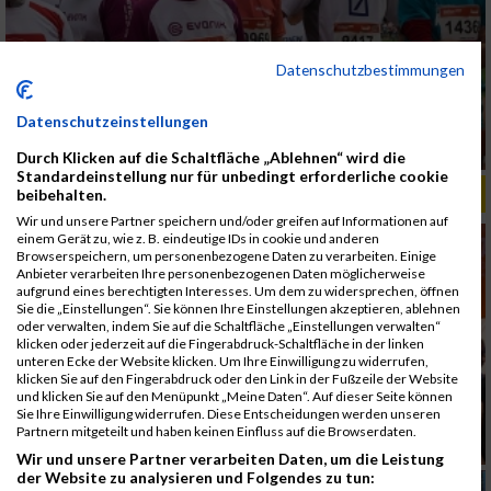
Datenschutzbestimmungen
Datenschutzeinstellungen
Durch Klicken auf die Schaltfläche „Ablehnen“ wird die
Standardeinstellung nur für unbedingt erforderliche cookie
ALBUM B2RUN MÜNCHEN, B2RUN / 16.07.2019
beibehalten.
Wir und unsere Partner speichern und/oder greifen auf Informationen auf
einem Gerät zu, wie z. B. eindeutige IDs in cookie und anderen
Browserspeichern, um personenbezogene Daten zu verarbeiten. Einige
Anbieter verarbeiten Ihre personenbezogenen Daten möglicherweise
aufgrund eines berechtigten Interesses. Um dem zu widersprechen, öffnen
Sie die „Einstellungen“. Sie können Ihre Einstellungen akzeptieren, ablehnen
oder verwalten, indem Sie auf die Schaltfläche „Einstellungen verwalten“
klicken oder jederzeit auf die Fingerabdruck-Schaltfläche in der linken
unteren Ecke der Website klicken. Um Ihre Einwilligung zu widerrufen,
klicken Sie auf den Fingerabdruck oder den Link in der Fußzeile der Website
und klicken Sie auf den Menüpunkt „Meine Daten“. Auf dieser Seite können
Sie Ihre Einwilligung widerrufen. Diese Entscheidungen werden unseren
Partnern mitgeteilt und haben keinen Einfluss auf die Browserdaten.
Wir und unsere Partner verarbeiten Daten, um die Leistung
der Website zu analysieren und Folgendes zu tun: