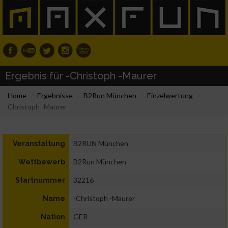
Ergebnis für -Christoph -Maurer
Home
Ergebnisse
B2Run München
Einzelwertung
-
Christoph -Maurer
B2RUN München
Veranstaltung
B2Run München
Wettbewerb
32216
Startnummer
-Christoph -Maurer
Name
GER
Nation