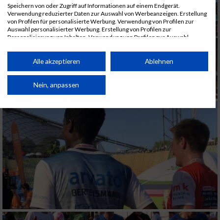
Speichern von oder Zugriff auf Informationen auf einem Endgerät.
Verwendung reduzierter Daten zur Auswahl von Werbeanzeigen. Erstellung
von Profilen für personalisierte Werbung. Verwendung von Profilen zur
Auswahl personalisierter Werbung. Erstellung von Profilen zur
Personalisierung von Inhalten. Verwendung von Profilen zur Auswahl
personalisierter Inhalte. Messung der Werbeleistung. Messung der
Performance von Inhalten. Analyse von Zielgruppen durch Statistiken oder
Kombinationen von Daten aus verschiedenen Quellen. Entwicklung und
Alle akzeptieren
Ablehnen
Verbesserung der Angebote. Verwendung reduzierter Daten zur Auswahl
von Inhalten.
Daten können außerhalb der Europäischen Union weitergegeben und in die
Nein, anpassen
USA gesendet werden.
Ihre Einwilligung und die cookie Richtlinie gelten ausschließlich für diese
Website/App.
Partnerliste anzeigen (1 IAB-Anbieter)
Wir nutzen Ihre Daten für folgende Zwecke:
IAB-Verarbeitungszwecke:
Speichern von oder Zugriff auf Informationen
auf einem Endgerät
Verwendung reduzierter Daten zur Auswahl
von Werbeanzeigen