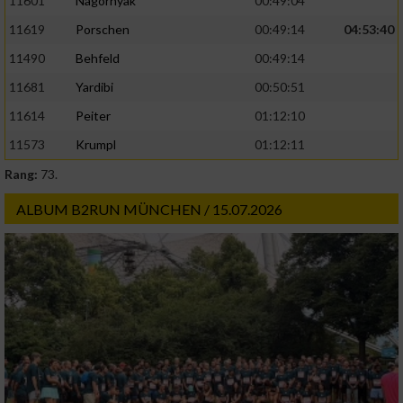
11601
Nagornyak
00:49:04
11619
Porschen
00:49:14
04:53:40
11490
Behfeld
00:49:14
11681
Yardibi
00:50:51
11614
Peiter
01:12:10
11573
Krumpl
01:12:11
Rang:
73.
ALBUM B2RUN MÜNCHEN / 15.07.2026