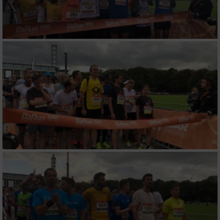
Verwendung reduzierter Daten zur Auswahl
von Werbeanzeigen
Erstellung von Profilen für personalisierte
Werbung
Verwendung von Profilen zur Auswahl
personalisierter Werbung
Erstellung von Profilen zur Personalisierung
von Inhalten
Verwendung von Profilen zur Auswahl
personalisierter Inhalte
Messung der Werbeleistung
Messung der Performance von Inhalten