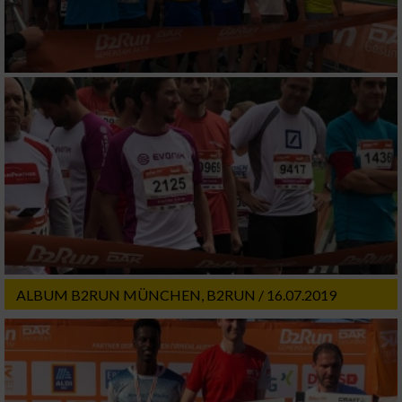
Analyse von Zielgruppen durch Statistiken
oder Kombinationen von Daten aus
verschiedenen Quellen
Entwicklung und Verbesserung der Angebote
Verwendung reduzierter Daten zur Auswahl
von Inhalten
IAB-Besonderheiten:
Verwendung genauer Standortdaten
Geräte anhand von aktiv angeforderten
Informationen identifizieren
ALBUM B2RUN MÜNCHEN, B2RUN / 16.07.2019
Nicht-IAB-Verarbeitungszwecke:
Notwendig