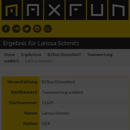
Ergebnis für Larissa Schmitz
Home
Ergebnisse
B2Run Düsseldorf
Teamwertung
weiblich
Larissa Schmitz
B2Run Düsseldorf
Veranstaltung
Teamwertung weiblich
Wettbewerb
11639
Startnummer
Larissa Schmitz
Name
GER
Nation