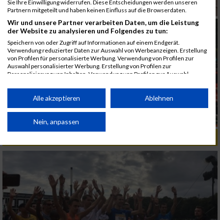
Sie Ihre Einwilligung widerrufen. Diese Entscheidungen werden unseren
Partnern mitgeteilt und haben keinen Einfluss auf die Browserdaten.
Wir und unsere Partner verarbeiten Daten, um die Leistung
der Website zu analysieren und Folgendes zu tun:
Speichern von oder Zugriff auf Informationen auf einem Endgerät.
Verwendung reduzierter Daten zur Auswahl von Werbeanzeigen. Erstellung
von Profilen für personalisierte Werbung. Verwendung von Profilen zur
Auswahl personalisierter Werbung. Erstellung von Profilen zur
Personalisierung von Inhalten. Verwendung von Profilen zur Auswahl
personalisierter Inhalte. Messung der Werbeleistung. Messung der
Performance von Inhalten. Analyse von Zielgruppen durch Statistiken oder
Kombinationen von Daten aus verschiedenen Quellen. Entwicklung und
Alle akzeptieren
Ablehnen
Verbesserung der Angebote. Verwendung reduzierter Daten zur Auswahl
von Inhalten.
Daten können außerhalb der Europäischen Union weitergegeben und in die
Nein, anpassen
USA gesendet werden.
ALBUM B2RUN KÖLN / 05.09.2019
Ihre Einwilligung und die cookie Richtlinie gelten ausschließlich für diese
Website/App.
Partnerliste anzeigen (1 IAB-Anbieter)
Wir nutzen Ihre Daten für folgende Zwecke:
IAB-Verarbeitungszwecke:
Speichern von oder Zugriff auf Informationen
auf einem Endgerät