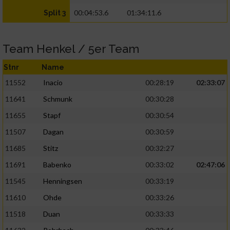
00:04:53.6
01:34:11.6
Split 3
Team Henkel / 5er Team
Stnr
Name
11552
Inacio
00:28:19
02:33:07
11641
Schmunk
00:30:28
11655
Stapf
00:30:54
11507
Dagan
00:30:59
11685
Stitz
00:32:27
11691
Babenko
00:33:02
02:47:06
11545
Henningsen
00:33:19
11610
Ohde
00:33:26
11518
Duan
00:33:33