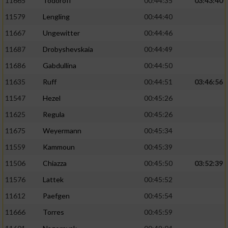
11665
Todoroff
00:44:35
03:43:40
11579
Lengling
00:44:40
11667
Ungewitter
00:44:46
11687
Drobyshevskaia
00:44:49
11686
Gabdullina
00:44:50
11635
Ruff
00:44:51
03:46:56
11547
Hezel
00:45:26
11625
Regula
00:45:26
11675
Weyermann
00:45:34
11559
Kammoun
00:45:39
11506
Chiazza
00:45:50
03:52:39
11576
Lattek
00:45:52
11612
Paefgen
00:45:54
11666
Torres
00:45:59