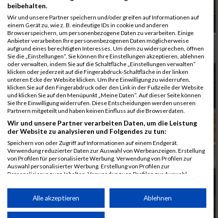
beibehalten.
Wir und unsere Partner speichern und/oder greifen auf Informationen auf
einem Gerät zu, wie z. B. eindeutige IDs in cookie und anderen
Browserspeichern, um personenbezogene Daten zu verarbeiten. Einige
Anbieter verarbeiten Ihre personenbezogenen Daten möglicherweise
aufgrund eines berechtigten Interesses. Um dem zu widersprechen, öffnen
Sie die „Einstellungen“. Sie können Ihre Einstellungen akzeptieren, ablehnen
oder verwalten, indem Sie auf die Schaltfläche „Einstellungen verwalten“
klicken oder jederzeit auf die Fingerabdruck-Schaltfläche in der linken
unteren Ecke der Website klicken. Um Ihre Einwilligung zu widerrufen,
klicken Sie auf den Fingerabdruck oder den Link in der Fußzeile der Website
und klicken Sie auf den Menüpunkt „Meine Daten“. Auf dieser Seite können
Sie Ihre Einwilligung widerrufen. Diese Entscheidungen werden unseren
Partnern mitgeteilt und haben keinen Einfluss auf die Browserdaten.
Wir und unsere Partner verarbeiten Daten, um die Leistung
der Website zu analysieren und Folgendes zu tun:
Speichern von oder Zugriff auf Informationen auf einem Endgerät.
Verwendung reduzierter Daten zur Auswahl von Werbeanzeigen. Erstellung
von Profilen für personalisierte Werbung. Verwendung von Profilen zur
Auswahl personalisierter Werbung. Erstellung von Profilen zur
Personalisierung von Inhalten. Verwendung von Profilen zur Auswahl
personalisierter Inhalte. Messung der Werbeleistung. Messung der
Performance von Inhalten. Analyse von Zielgruppen durch Statistiken oder
Kombinationen von Daten aus verschiedenen Quellen. Entwicklung und
Alle akzeptieren
Ablehnen
Verbesserung der Angebote. Verwendung reduzierter Daten zur Auswahl
von Inhalten.