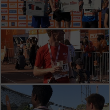
von Inhalten
Verwendung von Profilen zur Auswahl
personalisierter Inhalte
Messung der Werbeleistung
Messung der Performance von Inhalten
Analyse von Zielgruppen durch Statistiken
oder Kombinationen von Daten aus
verschiedenen Quellen
Entwicklung und Verbesserung der Angebote
Verwendung reduzierter Daten zur Auswahl
von Inhalten
IAB-Besonderheiten: