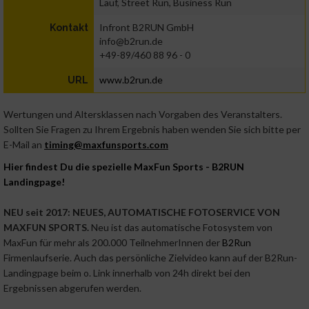
Lauf, Street Run, Business Run
Infront B2RUN GmbH
Kontakt
info@b2run.de
+49-89/460 88 96 - 0
www.b2run.de
URL
Wertungen und Altersklassen nach Vorgaben des Veranstalters.
Sollten Sie Fragen zu Ihrem Ergebnis haben wenden Sie sich bitte per
E-Mail an
timing@maxfunsports.com
Hier findest Du die spezielle MaxFun Sports - B2RUN
Landingpage!
NEU seit 2017:
NEUES, AUTOMATISCHE FOTOSERVICE VON
MAXFUN SPORTS.
Neu ist das automatische Fotosystem von
MaxFun für mehr als 200.000 TeilnehmerInnen der
B2Run
Firmenlaufserie. Auch das persönliche Zielvideo kann auf der B2Run-
Landingpage beim o. Link innerhalb von 24h direkt bei den
Ergebnissen abgerufen werden.