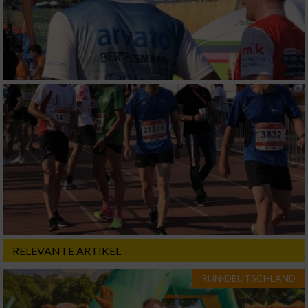
Verwendung genauer Standortdaten
Geräte anhand von aktiv angeforderten
Informationen identifizieren
Nicht-IAB-Verarbeitungszwecke:
Notwendig
Performance
Funktional
Werbung
RELEVANTE ARTIKEL
RUN-DEUTSCHLAND