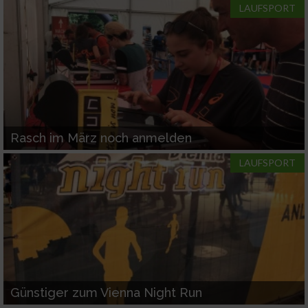
von Inhalten
LAUFSPORT
IAB-Besonderheiten:
Verwendung genauer Standortdaten
Geräte anhand von aktiv angeforderten
Informationen identifizieren
Nicht-IAB-Verarbeitungszwecke:
Rasch im März noch anmelden
Notwendig
LAUFSPORT
Performance
Funktional
Werbung
Günstiger zum Vienna Night Run