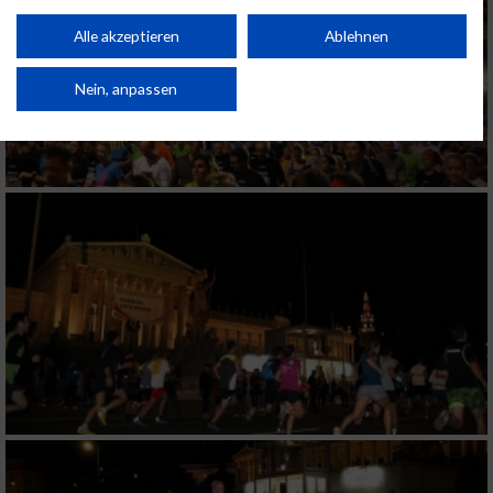
Performance von Inhalten. Analyse von Zielgruppen durch Statistiken oder
Kombinationen von Daten aus verschiedenen Quellen. Entwicklung und
Alle akzeptieren
Ablehnen
Verbesserung der Angebote. Verwendung reduzierter Daten zur Auswahl
von Inhalten.
Daten können außerhalb der Europäischen Union weitergegeben und in die
Nein, anpassen
USA gesendet werden.
Ihre Einwilligung und die cookie Richtlinie gelten ausschließlich für diese
Website/App.
Partnerliste anzeigen (1 IAB-Anbieter)
Wir nutzen Ihre Daten für folgende Zwecke:
IAB-Verarbeitungszwecke:
Speichern von oder Zugriff auf Informationen
auf einem Endgerät
Verwendung reduzierter Daten zur Auswahl
von Werbeanzeigen
Erstellung von Profilen für personalisierte
Werbung
Verwendung von Profilen zur Auswahl