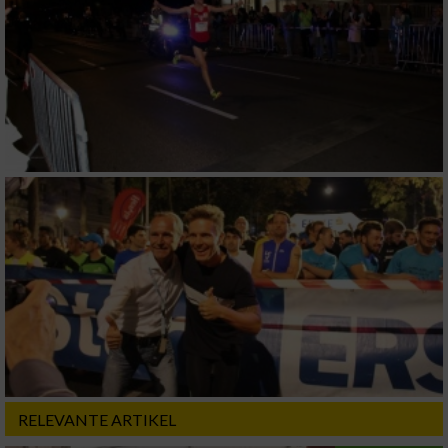
personalisierter Werbung
Erstellung von Profilen zur Personalisierung
von Inhalten
Verwendung von Profilen zur Auswahl
personalisierter Inhalte
Messung der Werbeleistung
Messung der Performance von Inhalten
Analyse von Zielgruppen durch Statistiken
oder Kombinationen von Daten aus
verschiedenen Quellen
Entwicklung und Verbesserung der Angebote
RELEVANTE ARTIKEL
Verwendung reduzierter Daten zur Auswahl