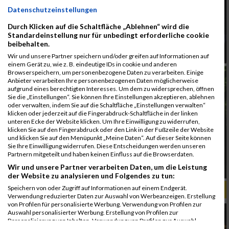
Datenschutzeinstellungen
Durch Klicken auf die Schaltfläche „Ablehnen“ wird die
Standardeinstellung nur für unbedingt erforderliche cookie
beibehalten.
Wir und unsere Partner speichern und/oder greifen auf Informationen auf
einem Gerät zu, wie z. B. eindeutige IDs in cookie und anderen
Browserspeichern, um personenbezogene Daten zu verarbeiten. Einige
Anbieter verarbeiten Ihre personenbezogenen Daten möglicherweise
aufgrund eines berechtigten Interesses. Um dem zu widersprechen, öffnen
Sie die „Einstellungen“. Sie können Ihre Einstellungen akzeptieren, ablehnen
oder verwalten, indem Sie auf die Schaltfläche „Einstellungen verwalten“
klicken oder jederzeit auf die Fingerabdruck-Schaltfläche in der linken
unteren Ecke der Website klicken. Um Ihre Einwilligung zu widerrufen,
klicken Sie auf den Fingerabdruck oder den Link in der Fußzeile der Website
und klicken Sie auf den Menüpunkt „Meine Daten“. Auf dieser Seite können
Sie Ihre Einwilligung widerrufen. Diese Entscheidungen werden unseren
Partnern mitgeteilt und haben keinen Einfluss auf die Browserdaten.
Wir und unsere Partner verarbeiten Daten, um die Leistung
der Website zu analysieren und Folgendes zu tun:
Speichern von oder Zugriff auf Informationen auf einem Endgerät.
ALBUM ERSTE BANK VIENNA NIGHT RUN / 26.09.2017
Verwendung reduzierter Daten zur Auswahl von Werbeanzeigen. Erstellung
von Profilen für personalisierte Werbung. Verwendung von Profilen zur
Auswahl personalisierter Werbung. Erstellung von Profilen zur
Personalisierung von Inhalten. Verwendung von Profilen zur Auswahl
personalisierter Inhalte. Messung der Werbeleistung. Messung der