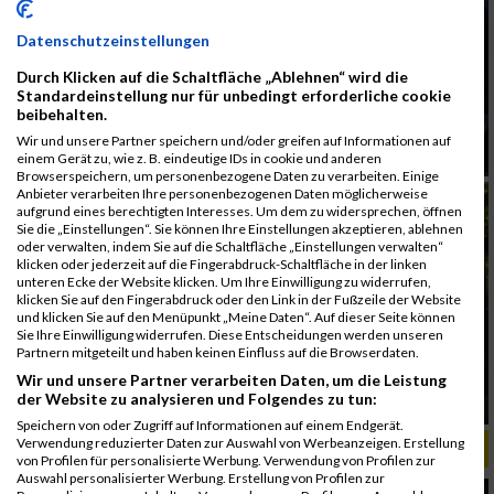
Datenschutzeinstellungen
Durch Klicken auf die Schaltfläche „Ablehnen“ wird die
Standardeinstellung nur für unbedingt erforderliche cookie
beibehalten.
Wir und unsere Partner speichern und/oder greifen auf Informationen auf
einem Gerät zu, wie z. B. eindeutige IDs in cookie und anderen
Browserspeichern, um personenbezogene Daten zu verarbeiten. Einige
Anbieter verarbeiten Ihre personenbezogenen Daten möglicherweise
aufgrund eines berechtigten Interesses. Um dem zu widersprechen, öffnen
Sie die „Einstellungen“. Sie können Ihre Einstellungen akzeptieren, ablehnen
oder verwalten, indem Sie auf die Schaltfläche „Einstellungen verwalten“
klicken oder jederzeit auf die Fingerabdruck-Schaltfläche in der linken
unteren Ecke der Website klicken. Um Ihre Einwilligung zu widerrufen,
klicken Sie auf den Fingerabdruck oder den Link in der Fußzeile der Website
und klicken Sie auf den Menüpunkt „Meine Daten“. Auf dieser Seite können
Sie Ihre Einwilligung widerrufen. Diese Entscheidungen werden unseren
Partnern mitgeteilt und haben keinen Einfluss auf die Browserdaten.
Wir und unsere Partner verarbeiten Daten, um die Leistung
der Website zu analysieren und Folgendes zu tun:
Speichern von oder Zugriff auf Informationen auf einem Endgerät.
Verwendung reduzierter Daten zur Auswahl von Werbeanzeigen. Erstellung
ALBUM ERSTE BANK VIENNA NIGHT RUN / 26.09.2017
von Profilen für personalisierte Werbung. Verwendung von Profilen zur
Auswahl personalisierter Werbung. Erstellung von Profilen zur