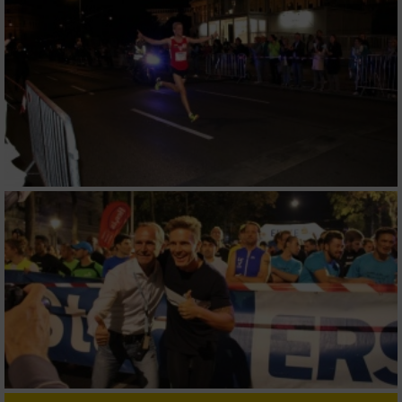
Verwendung von Profilen zur Auswahl
personalisierter Werbung
Erstellung von Profilen zur Personalisierung
von Inhalten
Verwendung von Profilen zur Auswahl
personalisierter Inhalte
Messung der Werbeleistung
Messung der Performance von Inhalten
Analyse von Zielgruppen durch Statistiken
oder Kombinationen von Daten aus
verschiedenen Quellen
Entwicklung und Verbesserung der Angebote