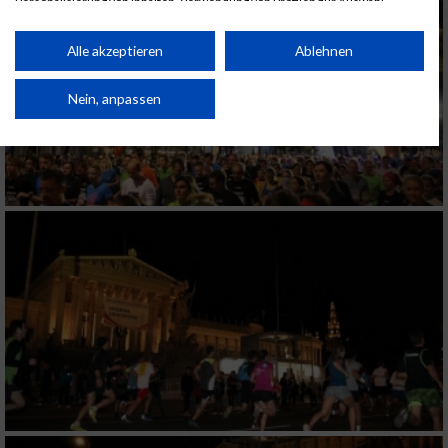
Personalisierung von Inhalten. Verwendung von Profilen zur Auswahl
personalisierter Inhalte. Messung der Werbeleistung. Messung der
Performance von Inhalten. Analyse von Zielgruppen durch Statistiken oder
Kombinationen von Daten aus verschiedenen Quellen. Entwicklung und
Alle akzeptieren
Ablehnen
Verbesserung der Angebote. Verwendung reduzierter Daten zur Auswahl
von Inhalten.
Daten können außerhalb der Europäischen Union weitergegeben und in die
Nein, anpassen
USA gesendet werden.
Ihre Einwilligung und die cookie Richtlinie gelten ausschließlich für diese
Website/App.
Partnerliste anzeigen (1 IAB-Anbieter)
Wir nutzen Ihre Daten für folgende Zwecke:
IAB-Verarbeitungszwecke:
Speichern von oder Zugriff auf Informationen
auf einem Endgerät
Verwendung reduzierter Daten zur Auswahl
von Werbeanzeigen
Erstellung von Profilen für personalisierte
Werbung