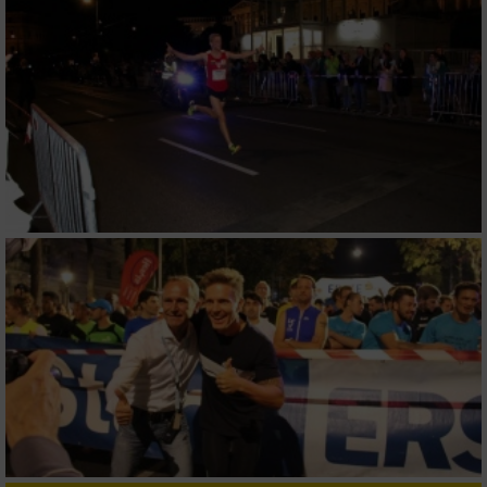
Wir nutzen Ihre Daten für folgende Zwecke:
IAB-Verarbeitungszwecke:
Speichern von oder Zugriff auf Informationen
auf einem Endgerät
Verwendung reduzierter Daten zur Auswahl
von Werbeanzeigen
Erstellung von Profilen für personalisierte
Werbung
Verwendung von Profilen zur Auswahl
personalisierter Werbung
Erstellung von Profilen zur Personalisierung
von Inhalten
Verwendung von Profilen zur Auswahl
personalisierter Inhalte