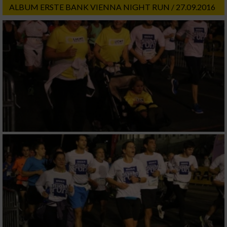
ALBUM ERSTE BANK VIENNA NIGHT RUN / 27.09.2016
Messung der Werbeleistung
Messung der Performance von Inhalten
Analyse von Zielgruppen durch Statistiken
oder Kombinationen von Daten aus
verschiedenen Quellen
Entwicklung und Verbesserung der Angebote
Verwendung reduzierter Daten zur Auswahl
von Inhalten
IAB-Besonderheiten:
Verwendung genauer Standortdaten
Geräte anhand von aktiv angeforderten
Informationen identifizieren