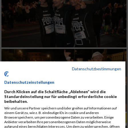
Datenschutzbestimmungen
Datenschutzeinstellungen
Durch Klicken auf die Schaltfläche „Ablehnen“ wird die
Standardeinstellung nur für unbedingt erforderliche cookie
beibehalten.
Wir und unsere Partner speichern und/oder greifen auf Informationen auf
einem Gerät zu, wie z. B. eindeutige IDs in cookie und anderen
Browserspeichern, um personenbezogene Daten zu verarbeiten. Einige
ALBUM ERSTE BANK VIENNA NIGHT RUN / 26.09.2017
Anbieter verarbeiten Ihre personenbezogenen Daten möglicherweise
aufgrund eines berechtigten Interesses. Um dem zu widersprechen, öffnen