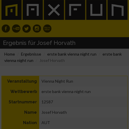
Ergebnis für Josef Horvath
Home
Ergebnisse
erste bank vienna night run
erste bank
vienna night run
Josef Horvath
Vienna Night Run
Veranstaltung
erste bank vienna night run
Wettbewerb
12587
Startnummer
Josef Horvath
Name
AUT
Nation