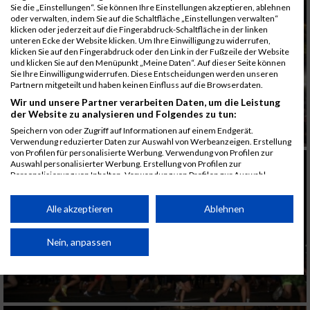
Sie die „Einstellungen“. Sie können Ihre Einstellungen akzeptieren, ablehnen
oder verwalten, indem Sie auf die Schaltfläche „Einstellungen verwalten“
klicken oder jederzeit auf die Fingerabdruck-Schaltfläche in der linken
unteren Ecke der Website klicken. Um Ihre Einwilligung zu widerrufen,
klicken Sie auf den Fingerabdruck oder den Link in der Fußzeile der Website
und klicken Sie auf den Menüpunkt „Meine Daten“. Auf dieser Seite können
Sie Ihre Einwilligung widerrufen. Diese Entscheidungen werden unseren
Partnern mitgeteilt und haben keinen Einfluss auf die Browserdaten.
Wir und unsere Partner verarbeiten Daten, um die Leistung
der Website zu analysieren und Folgendes zu tun:
Speichern von oder Zugriff auf Informationen auf einem Endgerät.
Verwendung reduzierter Daten zur Auswahl von Werbeanzeigen. Erstellung
von Profilen für personalisierte Werbung. Verwendung von Profilen zur
Auswahl personalisierter Werbung. Erstellung von Profilen zur
Personalisierung von Inhalten. Verwendung von Profilen zur Auswahl
personalisierter Inhalte. Messung der Werbeleistung. Messung der
Performance von Inhalten. Analyse von Zielgruppen durch Statistiken oder
Kombinationen von Daten aus verschiedenen Quellen. Entwicklung und
Alle akzeptieren
Ablehnen
Verbesserung der Angebote. Verwendung reduzierter Daten zur Auswahl
von Inhalten.
Daten können außerhalb der Europäischen Union weitergegeben und in die
Nein, anpassen
USA gesendet werden.
Ihre Einwilligung und die cookie Richtlinie gelten ausschließlich für diese
Website/App.
Partnerliste anzeigen (1 IAB-Anbieter)