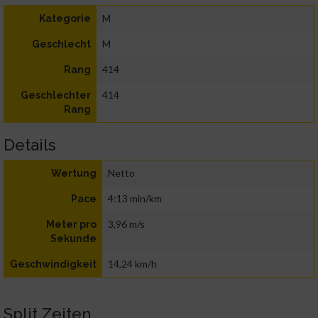
M
Kategorie
M
Geschlecht
414
Rang
414
Geschlechter
Rang
Details
Netto
Wertung
4:13 min/km
Pace
3,96 m/s
Meter pro
Sekunde
14,24 km/h
Geschwindigkeit
Split Zeiten