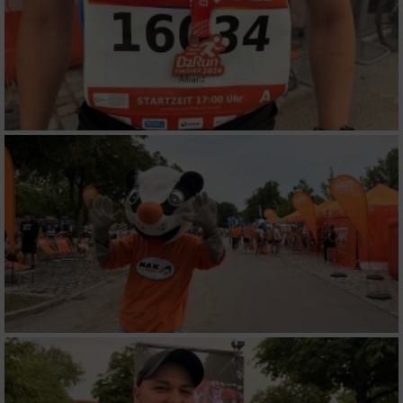
von Werbeanzeigen
Erstellung von Profilen für personalisierte
Werbung
Verwendung von Profilen zur Auswahl
personalisierter Werbung
Erstellung von Profilen zur Personalisierung
von Inhalten
Verwendung von Profilen zur Auswahl
personalisierter Inhalte
Messung der Werbeleistung
Messung der Performance von Inhalten
Analyse von Zielgruppen durch Statistiken
oder Kombinationen von Daten aus