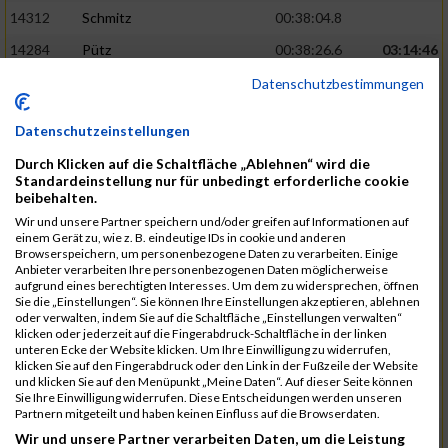
14312
Schmitz
00:38:04.8
14284
Pütz
00:38:26.6
03:14:46
14213
Kaplan
00:38:44.8
Datenschutzbestimmungen
14251
Laser
00:38:48.4
Datenschutzeinstellungen
14137
Dobler
00:38:50.3
Durch Klicken auf die Schaltfläche „Ablehnen“ wird die
14377
Winkelmolen
00:39:55.9
Standardeinstellung nur für unbedingt erforderliche cookie
beibehalten.
14336
Stolpmann
00:40:05.5
03:25:46
Wir und unsere Partner speichern und/oder greifen auf Informationen auf
einem Gerät zu, wie z. B. eindeutige IDs in cookie und anderen
14118
Berkemeyer
00:41:03.9
Browserspeichern, um personenbezogene Daten zu verarbeiten. Einige
Anbieter verarbeiten Ihre personenbezogenen Daten möglicherweise
14231
Koch
00:41:24.0
aufgrund eines berechtigten Interesses. Um dem zu widersprechen, öffnen
Sie die „Einstellungen“. Sie können Ihre Einstellungen akzeptieren, ablehnen
14309
Schmitz
00:41:31.0
oder verwalten, indem Sie auf die Schaltfläche „Einstellungen verwalten“
klicken oder jederzeit auf die Fingerabdruck-Schaltfläche in der linken
14117
Becker
00:41:42.3
unteren Ecke der Website klicken. Um Ihre Einwilligung zu widerrufen,
klicken Sie auf den Fingerabdruck oder den Link in der Fußzeile der Website
14183
Hillebrand
00:41:58.6
03:45:53
und klicken Sie auf den Menüpunkt „Meine Daten“. Auf dieser Seite können
Sie Ihre Einwilligung widerrufen. Diese Entscheidungen werden unseren
14356
Wales
00:42:52.6
Partnern mitgeteilt und haben keinen Einfluss auf die Browserdaten.
14221
Kick
00:43:15.5
Wir und unsere Partner verarbeiten Daten, um die Leistung