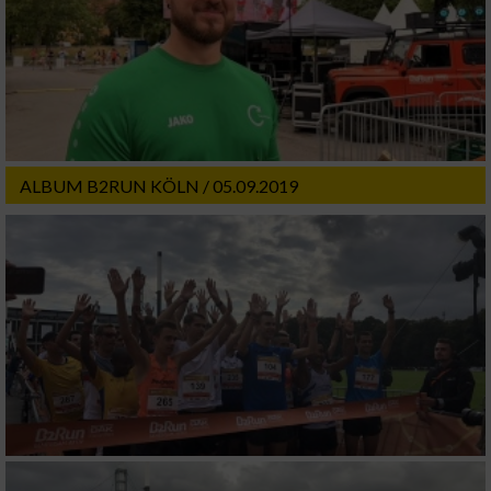
verschiedenen Quellen
Entwicklung und Verbesserung der Angebote
Verwendung reduzierter Daten zur Auswahl
von Inhalten
IAB-Besonderheiten:
ALBUM B2RUN KÖLN / 05.09.2019
Verwendung genauer Standortdaten
Geräte anhand von aktiv angeforderten
Informationen identifizieren
Nicht-IAB-Verarbeitungszwecke:
Notwendig
Performance