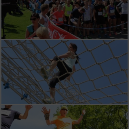
Verwendung reduzierter Daten zur Auswahl
von Inhalten
IAB-Besonderheiten:
Verwendung genauer Standortdaten
Geräte anhand von aktiv angeforderten
Informationen identifizieren
Nicht-IAB-Verarbeitungszwecke:
Notwendig
Performance
Funktional