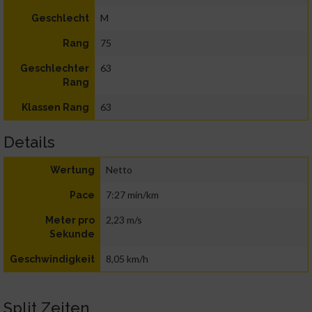
M
Geschlecht
75
Rang
63
Geschlechter
Rang
63
Klassen Rang
Details
Netto
Wertung
7:27 min/km
Pace
2,23 m/s
Meter pro
Sekunde
8,05 km/h
Geschwindigkeit
Split Zeiten