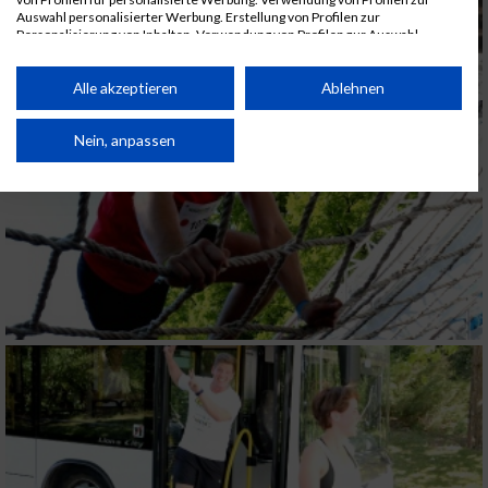
Auswahl personalisierter Werbung. Erstellung von Profilen zur
Personalisierung von Inhalten. Verwendung von Profilen zur Auswahl
personalisierter Inhalte. Messung der Werbeleistung. Messung der
Performance von Inhalten. Analyse von Zielgruppen durch Statistiken oder
Kombinationen von Daten aus verschiedenen Quellen. Entwicklung und
Alle akzeptieren
Ablehnen
Verbesserung der Angebote. Verwendung reduzierter Daten zur Auswahl
von Inhalten.
Daten können außerhalb der Europäischen Union weitergegeben und in die
Nein, anpassen
USA gesendet werden.
Ihre Einwilligung und die cookie Richtlinie gelten ausschließlich für diese
Website/App.
Partnerliste anzeigen (1 IAB-Anbieter)
Wir nutzen Ihre Daten für folgende Zwecke:
IAB-Verarbeitungszwecke:
Speichern von oder Zugriff auf Informationen
auf einem Endgerät
Verwendung reduzierter Daten zur Auswahl
von Werbeanzeigen
Erstellung von Profilen für personalisierte