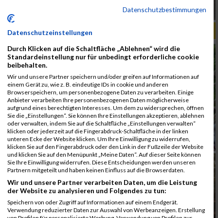
Datenschutzbestimmungen
ALBUM WIENATHLON / 10.06.2016
Datenschutzeinstellungen
Durch Klicken auf die Schaltfläche „Ablehnen“ wird die
Standardeinstellung nur für unbedingt erforderliche cookie
beibehalten.
Wir und unsere Partner speichern und/oder greifen auf Informationen auf
einem Gerät zu, wie z. B. eindeutige IDs in cookie und anderen
Browserspeichern, um personenbezogene Daten zu verarbeiten. Einige
Anbieter verarbeiten Ihre personenbezogenen Daten möglicherweise
aufgrund eines berechtigten Interesses. Um dem zu widersprechen, öffnen
Sie die „Einstellungen“. Sie können Ihre Einstellungen akzeptieren, ablehnen
oder verwalten, indem Sie auf die Schaltfläche „Einstellungen verwalten“
klicken oder jederzeit auf die Fingerabdruck-Schaltfläche in der linken
unteren Ecke der Website klicken. Um Ihre Einwilligung zu widerrufen,
klicken Sie auf den Fingerabdruck oder den Link in der Fußzeile der Website
und klicken Sie auf den Menüpunkt „Meine Daten“. Auf dieser Seite können
Sie Ihre Einwilligung widerrufen. Diese Entscheidungen werden unseren
Partnern mitgeteilt und haben keinen Einfluss auf die Browserdaten.
Wir und unsere Partner verarbeiten Daten, um die Leistung
der Website zu analysieren und Folgendes zu tun:
Speichern von oder Zugriff auf Informationen auf einem Endgerät.
Verwendung reduzierter Daten zur Auswahl von Werbeanzeigen. Erstellung
von Profilen für personalisierte Werbung. Verwendung von Profilen zur