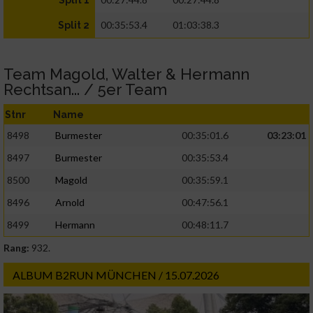
Split 1
00:35:53.4
01:03:38.3
Split 2
Team Magold, Walter & Hermann
Rechtsan... / 5er Team
Stnr
Name
8498
Burmester
00:35:01.6
03:23:01
8497
Burmester
00:35:53.4
8500
Magold
00:35:59.1
8496
Arnold
00:47:56.1
8499
Hermann
00:48:11.7
Rang:
932.
ALBUM B2RUN MÜNCHEN / 15.07.2026