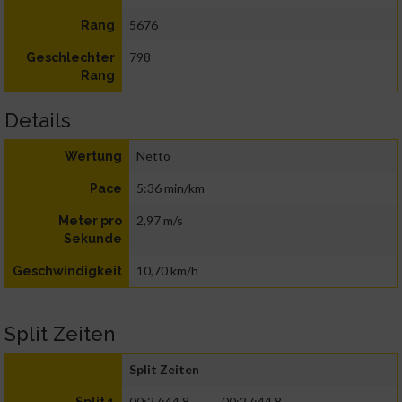
5676
Rang
798
Geschlechter
Rang
Details
Netto
Wertung
5:36 min/km
Pace
2,97 m/s
Meter pro
Sekunde
10,70 km/h
Geschwindigkeit
Split Zeiten
Split Zeiten
00:27:44.8
00:27:44.8