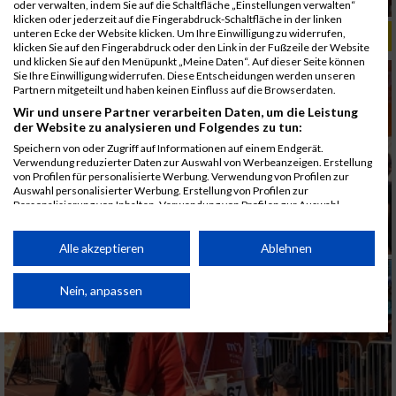
oder verwalten, indem Sie auf die Schaltfläche „Einstellungen verwalten“
klicken oder jederzeit auf die Fingerabdruck-Schaltfläche in der linken
unteren Ecke der Website klicken. Um Ihre Einwilligung zu widerrufen,
ALBUM B2RUN MÜNCHEN, B2RUN / 16.07.2019
klicken Sie auf den Fingerabdruck oder den Link in der Fußzeile der Website
und klicken Sie auf den Menüpunkt „Meine Daten“. Auf dieser Seite können
Sie Ihre Einwilligung widerrufen. Diese Entscheidungen werden unseren
Partnern mitgeteilt und haben keinen Einfluss auf die Browserdaten.
Wir und unsere Partner verarbeiten Daten, um die Leistung
der Website zu analysieren und Folgendes zu tun:
Speichern von oder Zugriff auf Informationen auf einem Endgerät.
Verwendung reduzierter Daten zur Auswahl von Werbeanzeigen. Erstellung
von Profilen für personalisierte Werbung. Verwendung von Profilen zur
Auswahl personalisierter Werbung. Erstellung von Profilen zur
Personalisierung von Inhalten. Verwendung von Profilen zur Auswahl
personalisierter Inhalte. Messung der Werbeleistung. Messung der
Performance von Inhalten. Analyse von Zielgruppen durch Statistiken oder
Kombinationen von Daten aus verschiedenen Quellen. Entwicklung und
Alle akzeptieren
Ablehnen
Verbesserung der Angebote. Verwendung reduzierter Daten zur Auswahl
von Inhalten.
Daten können außerhalb der Europäischen Union weitergegeben und in die
Nein, anpassen
USA gesendet werden.
Ihre Einwilligung und die cookie Richtlinie gelten ausschließlich für diese
Website/App.
Partnerliste anzeigen (1 IAB-Anbieter)