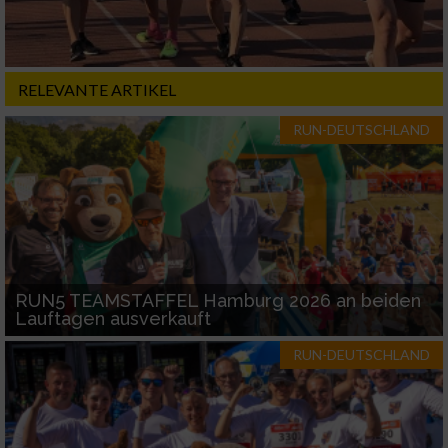
Messung der Performance von Inhalten
RELEVANTE ARTIKEL
Analyse von Zielgruppen durch Statistiken
oder Kombinationen von Daten aus
RUN-DEUTSCHLAND
verschiedenen Quellen
Entwicklung und Verbesserung der Angebote
Verwendung reduzierter Daten zur Auswahl
von Inhalten
IAB-Besonderheiten:
RUN5 TEAMSTAFFEL Hamburg 2026 an beiden
Lauftagen ausverkauft
Verwendung genauer Standortdaten
RUN-DEUTSCHLAND
Geräte anhand von aktiv angeforderten
Informationen identifizieren
Nicht-IAB-Verarbeitungszwecke: