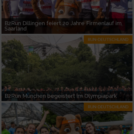
Notwendig
B2Run Dillingen feiert 20 Jahre Firmenlauf im
Performance
Saarland
RUN-DEUTSCHLAND
Funktional
Werbung
B2Run München begeistert im Olympiapark
RUN-DEUTSCHLAND