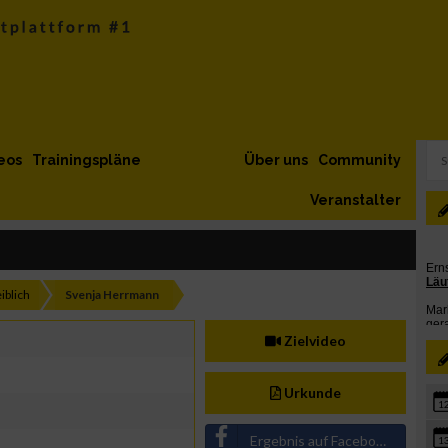
eos
Trainingspläne
Über uns
Community
Veranstalter
blich
Svenja Herrmann
Zielvideo
Urkunde
1
Ergebnis auf Facebook teilen
1