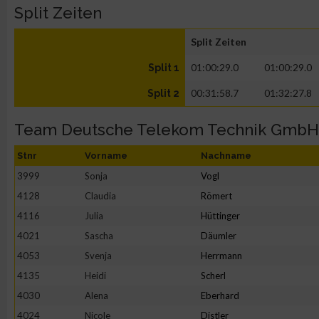
Split Zeiten
Split Zeiten
01:00:29.0
01:00:29.0
Split 1
00:31:58.7
01:32:27.8
Split 2
Team Deutsche Telekom Technik GmbH
Stnr
Vorname
Nachname
3999
Sonja
Vogl
4128
Claudia
Römert
4116
Julia
Hüttinger
4021
Sascha
Däumler
4053
Svenja
Herrmann
4135
Heidi
Scherl
4030
Alena
Eberhard
4024
Nicole
Distler