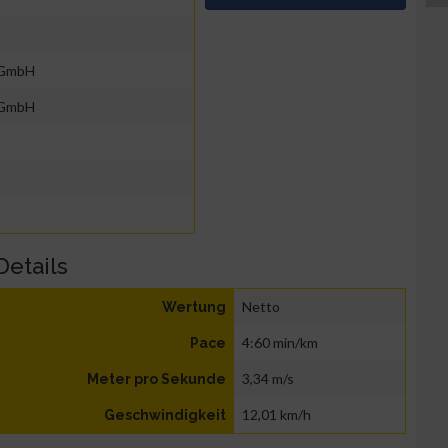
 GmbH
 GmbH
Details
Netto
Wertung
4:60 min/km
Pace
3,34 m/s
Meter pro Sekunde
12,01 km/h
Geschwindigkeit