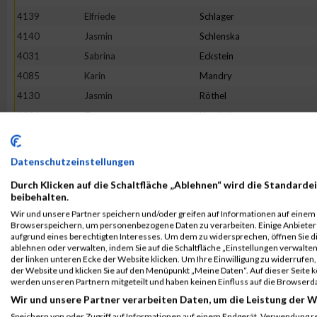
4139
Elfriede
Schlager
4140
Jasmin
Schlenska
4031
Sabrina
Eckstein
4085
Karin
Mandry
4130
Jasmin
Röthel
4056
Tamara
Howind
4112
Marion
Petsch
3993
Eva
Laske
Datenschutzeinstellungen
4002
Vanessa
Adelhardt
Durch Klicken auf die Schaltfläche „Ablehnen“ wird die Standardei
4083
Kerstin
Maag
beibehalten.
Wir und unsere Partner speichern und/oder greifen auf Informationen auf einem G
4023
Andrea
Dietrich
Browserspeichern, um personenbezogene Daten zu verarbeiten. Einige Anbiete
4064
Hannah
Kohlmann
aufgrund eines berechtigten Interesses. Um dem zu widersprechen, öffnen Sie die
ablehnen oder verwalten, indem Sie auf die Schaltfläche „Einstellungen verwalten“
4060
Christina
Kämmer
der linken unteren Ecke der Website klicken. Um Ihre Einwilligung zu widerrufen, 
der Website und klicken Sie auf den Menüpunkt „Meine Daten“. Auf dieser Seite 
4098
Daniela
Montalto
werden unseren Partnern mitgeteilt und haben keinen Einfluss auf die Browserd
4097
Julia
Moder
Wir und unsere Partner verarbeiten Daten, um die Leistung der W
4104
Birgit
Nebl-Doser
Speichern von oder Zugriff auf Informationen auf einem Endgerät. Verwendung r