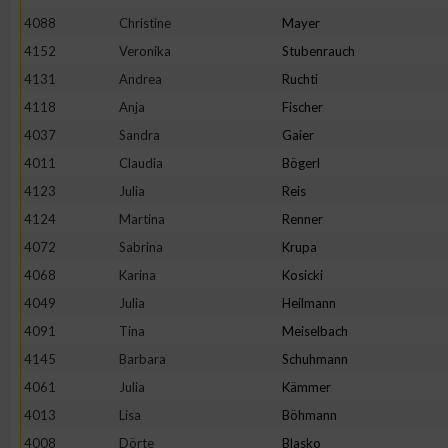
4088
Christine
Mayer
4152
Veronika
Stubenrauch
4131
Andrea
Ruchti
4118
Anja
Fischer
4037
Sandra
Gaier
4011
Claudia
Bögerl
4123
Julia
Reis
4124
Martina
Renner
4072
Sabrina
Krupa
4068
Karina
Kosicki
4049
Julia
Heilmann
4091
Tina
Meiselbach
4145
Barbara
Schuhmann
4061
Julia
Kämmer
4013
Lisa
Böhmann
4008
Dörte
Blasko