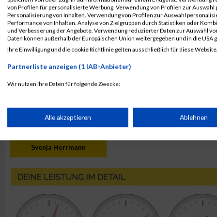
von Profilen für personalisierte Werbung. Verwendung von Profilen zur Auswahl p
4032
Sonja
Ehrbar
Personalisierung von Inhalten. Verwendung von Profilen zur Auswahl personalis
Performance von Inhalten. Analyse von Zielgruppen durch Statistiken oder Komb
4086
Katrin
Markert
und Verbesserung der Angebote. Verwendung reduzierter Daten zur Auswahl von
4074
Ina
Kunelius
Daten können außerhalb der Europäischen Union weitergegeben und in die USA 
Ihre Einwilligung und die cookie Richtlinie gelten ausschließlich für diese Website
4016
Petra
Brunner
4042
Beatrice
Grimm
Partnerliste anzeigen (1 IAB-Anbieter)
Wir nutzen Ihre Daten für folgende Zwecke:
Rang:
16.
IAB-Verarbeitungszwecke:
Kontaktformular / Fragen
Speichern von oder Zugriff auf Informationen auf einem Endge
zur Zeitmessung
Alle akzeptieren
Ablehnen
Verwendung reduzierter Daten zur Auswahl von Werbeanzeige
Svenja Herrmann
Erstellung von Profilen für personalisierte Werbung
Verwendung von Profilen zur Auswahl personalisierter Werbun