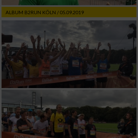
Wir nutzen Ihre Daten für folgende Zwecke:
ALBUM B2RUN KÖLN / 05.09.2019
IAB-Verarbeitungszwecke:
Speichern von oder Zugriff auf Informationen
auf einem Endgerät
Verwendung reduzierter Daten zur Auswahl
von Werbeanzeigen
Erstellung von Profilen für personalisierte
Werbung
Verwendung von Profilen zur Auswahl
personalisierter Werbung
Erstellung von Profilen zur Personalisierung
von Inhalten
Verwendung von Profilen zur Auswahl
personalisierter Inhalte