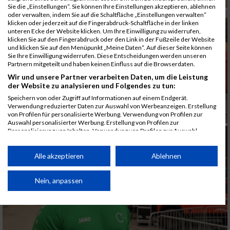
Sie die „Einstellungen“. Sie können Ihre Einstellungen akzeptieren, ablehnen
oder verwalten, indem Sie auf die Schaltfläche „Einstellungen verwalten“
klicken oder jederzeit auf die Fingerabdruck-Schaltfläche in der linken
unteren Ecke der Website klicken. Um Ihre Einwilligung zu widerrufen,
klicken Sie auf den Fingerabdruck oder den Link in der Fußzeile der Website
und klicken Sie auf den Menüpunkt „Meine Daten“. Auf dieser Seite können
Sie Ihre Einwilligung widerrufen. Diese Entscheidungen werden unseren
Partnern mitgeteilt und haben keinen Einfluss auf die Browserdaten.
Wir und unsere Partner verarbeiten Daten, um die Leistung
der Website zu analysieren und Folgendes zu tun:
Speichern von oder Zugriff auf Informationen auf einem Endgerät.
Verwendung reduzierter Daten zur Auswahl von Werbeanzeigen. Erstellung
von Profilen für personalisierte Werbung. Verwendung von Profilen zur
Auswahl personalisierter Werbung. Erstellung von Profilen zur
Personalisierung von Inhalten. Verwendung von Profilen zur Auswahl
personalisierter Inhalte. Messung der Werbeleistung. Messung der
Performance von Inhalten. Analyse von Zielgruppen durch Statistiken oder
Kombinationen von Daten aus verschiedenen Quellen. Entwicklung und
Alle akzeptieren
Ablehnen
Verbesserung der Angebote. Verwendung reduzierter Daten zur Auswahl
von Inhalten.
Daten können außerhalb der Europäischen Union weitergegeben und in die
Nein, anpassen
USA gesendet werden.
Ihre Einwilligung und die cookie Richtlinie gelten ausschließlich für diese
Website/App.
Partnerliste anzeigen (1 IAB-Anbieter)