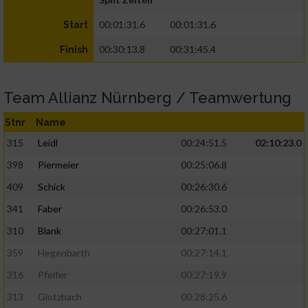
00:01:31.6
00:01:31.6
Start
00:30:13.8
00:31:45.4
Finish
Team Allianz Nürnberg / Teamwertung
Stnr
Name
315
Leidl
00:24:51.5
02:10:23.0
398
Piermeier
00:25:06.8
409
Schick
00:26:30.6
341
Faber
00:26:53.0
310
Blank
00:27:01.1
359
Hegenbarth
00:27:14.1
316
Pfeifer
00:27:19.9
313
Glotzbach
00:28:25.6