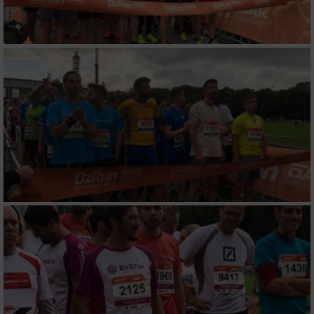
Messung der Werbeleistung
Messung der Performance von Inhalten
Analyse von Zielgruppen durch Statistiken
oder Kombinationen von Daten aus
verschiedenen Quellen
Entwicklung und Verbesserung der Angebote
Verwendung reduzierter Daten zur Auswahl
von Inhalten
IAB-Besonderheiten:
Verwendung genauer Standortdaten
Geräte anhand von aktiv angeforderten
Informationen identifizieren