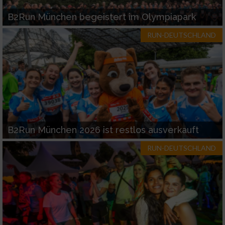
Funktional
B2Run München begeistert im Olympiapark
Werbung
RUN-DEUTSCHLAND
B2Run München 2026 ist restlos ausverkauft
RUN-DEUTSCHLAND