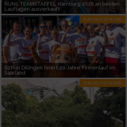
RUN5 TEAMSTAFFEL Hamburg 2026 an beiden
Lauftagen ausverkauft
Entwicklung und Verbesserung der Angebote
RUN-DEUTSCHLAND
Verwendung reduzierter Daten zur Auswahl
von Inhalten
IAB-Besonderheiten:
Verwendung genauer Standortdaten
Geräte anhand von aktiv angeforderten
B2Run Dillingen feiert 20 Jahre Firmenlauf im
Informationen identifizieren
Saarland
Nicht-IAB-Verarbeitungszwecke:
RUN-DEUTSCHLAND
Notwendig
Performance