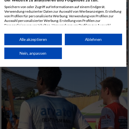
Speichern von oder Zugriff auf Informationen auf einem Endgerät.
Verwendung reduzierter Daten zur Auswahl von Werbeanzeigen. Erstellung
von Profilen für personalisierte Werbung. Verwendung von Profilen zur
Auswahl personalisierter Werbung. Erstellung von Profilen zur
Personalisierung von Inhalten. Verwendung von Profilen zur Auswahl
personalisierter Inhalte. Messung der Werbeleistung. Messung der
Performance von Inhalten. Analyse von Zielgruppen durch Statistiken oder
Kombinationen von Daten aus verschiedenen Quellen. Entwicklung und
Alle akzeptieren
Ablehnen
Verbesserung der Angebote. Verwendung reduzierter Daten zur Auswahl
von Inhalten.
Daten können außerhalb der Europäischen Union weitergegeben und in die
Nein, anpassen
USA gesendet werden.
Ihre Einwilligung und die cookie Richtlinie gelten ausschließlich für diese
Website/App.
Partnerliste anzeigen (1 IAB-Anbieter)
Wir nutzen Ihre Daten für folgende Zwecke:
IAB-Verarbeitungszwecke:
Speichern von oder Zugriff auf Informationen
auf einem Endgerät
Verwendung reduzierter Daten zur Auswahl
von Werbeanzeigen