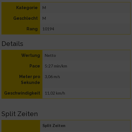
M
Kategorie
M
Geschlecht
10194
Rang
Details
Netto
Wertung
5:27 min/km
Pace
3,06 m/s
Meter pro
Sekunde
11,02 km/h
Geschwindigkeit
Split Zeiten
Split Zeiten