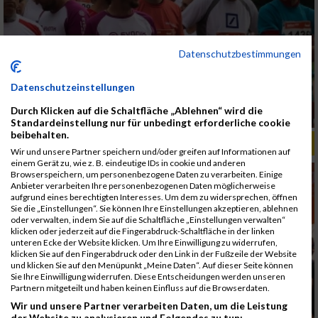
Datenschutzbestimmungen
Datenschutzeinstellungen
Durch Klicken auf die Schaltfläche „Ablehnen“ wird die
Standardeinstellung nur für unbedingt erforderliche cookie
beibehalten.
ALBUM B2RUN MÜNCHEN, B2RUN / 16.07.2019
Wir und unsere Partner speichern und/oder greifen auf Informationen auf
einem Gerät zu, wie z. B. eindeutige IDs in cookie und anderen
Browserspeichern, um personenbezogene Daten zu verarbeiten. Einige
Anbieter verarbeiten Ihre personenbezogenen Daten möglicherweise
aufgrund eines berechtigten Interesses. Um dem zu widersprechen, öffnen
Sie die „Einstellungen“. Sie können Ihre Einstellungen akzeptieren, ablehnen
oder verwalten, indem Sie auf die Schaltfläche „Einstellungen verwalten“
klicken oder jederzeit auf die Fingerabdruck-Schaltfläche in der linken
unteren Ecke der Website klicken. Um Ihre Einwilligung zu widerrufen,
klicken Sie auf den Fingerabdruck oder den Link in der Fußzeile der Website
und klicken Sie auf den Menüpunkt „Meine Daten“. Auf dieser Seite können
Sie Ihre Einwilligung widerrufen. Diese Entscheidungen werden unseren
Partnern mitgeteilt und haben keinen Einfluss auf die Browserdaten.
Wir und unsere Partner verarbeiten Daten, um die Leistung
der Website zu analysieren und Folgendes zu tun: