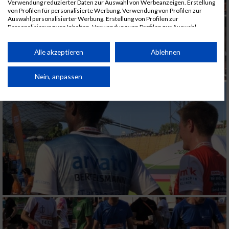
Verwendung reduzierter Daten zur Auswahl von Werbeanzeigen. Erstellung
von Profilen für personalisierte Werbung. Verwendung von Profilen zur
Auswahl personalisierter Werbung. Erstellung von Profilen zur
Personalisierung von Inhalten. Verwendung von Profilen zur Auswahl
personalisierter Inhalte. Messung der Werbeleistung. Messung der
Performance von Inhalten. Analyse von Zielgruppen durch Statistiken oder
Kombinationen von Daten aus verschiedenen Quellen. Entwicklung und
Alle akzeptieren
Ablehnen
Verbesserung der Angebote. Verwendung reduzierter Daten zur Auswahl
von Inhalten.
Daten können außerhalb der Europäischen Union weitergegeben und in die
Nein, anpassen
USA gesendet werden.
Ihre Einwilligung und die cookie Richtlinie gelten ausschließlich für diese
Website/App.
Partnerliste anzeigen (1 IAB-Anbieter)
Wir nutzen Ihre Daten für folgende Zwecke:
IAB-Verarbeitungszwecke:
Speichern von oder Zugriff auf Informationen
auf einem Endgerät
Verwendung reduzierter Daten zur Auswahl
von Werbeanzeigen