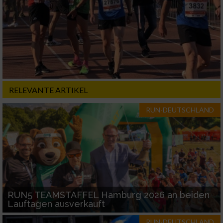
Erstellung von Profilen für personalisierte
Werbung
Verwendung von Profilen zur Auswahl
personalisierter Werbung
Erstellung von Profilen zur Personalisierung
von Inhalten
RELEVANTE ARTIKEL
Verwendung von Profilen zur Auswahl
personalisierter Inhalte
RUN-DEUTSCHLAND
Messung der Werbeleistung
Messung der Performance von Inhalten
Analyse von Zielgruppen durch Statistiken
RUN5 TEAMSTAFFEL Hamburg 2026 an beiden
oder Kombinationen von Daten aus
Lauftagen ausverkauft
verschiedenen Quellen
RUN-DEUTSCHLAND