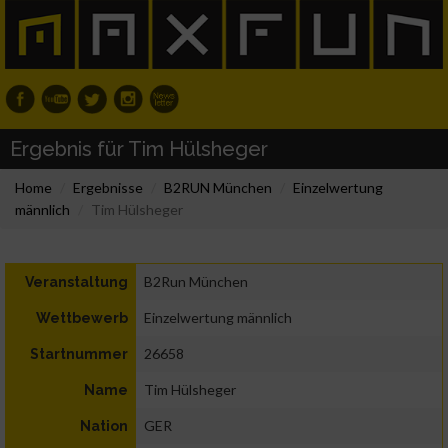
Ergebnis für Tim Hülsheger
Home
Ergebnisse
B2RUN München
Einzelwertung
männlich
Tim Hülsheger
B2Run München
Veranstaltung
Einzelwertung männlich
Wettbewerb
26658
Startnummer
Tim Hülsheger
Name
GER
Nation