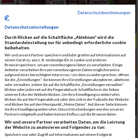
Datenschutzbestimmungen
Datenschutzeinstellungen
Durch Klicken auf die Schaltfläche „Ablehnen“ wird die
ALBUM B2RUN MÜNCHEN, B2RUN / 16.07.2019
Standardeinstellung nur für unbedingt erforderliche cookie
beibehalten.
Wir und unsere Partner speichern und/oder greifen auf Informationen auf
einem Gerät zu, wie z. B. eindeutige IDs in cookie und anderen
Browserspeichern, um personenbezogene Daten zu verarbeiten. Einige
Anbieter verarbeiten Ihre personenbezogenen Daten möglicherweise
aufgrund eines berechtigten Interesses. Um dem zu widersprechen, öffnen
Sie die „Einstellungen“. Sie können Ihre Einstellungen akzeptieren, ablehnen
oder verwalten, indem Sie auf die Schaltfläche „Einstellungen verwalten“
klicken oder jederzeit auf die Fingerabdruck-Schaltfläche in der linken
unteren Ecke der Website klicken. Um Ihre Einwilligung zu widerrufen,
klicken Sie auf den Fingerabdruck oder den Link in der Fußzeile der Website
und klicken Sie auf den Menüpunkt „Meine Daten“. Auf dieser Seite können
Sie Ihre Einwilligung widerrufen. Diese Entscheidungen werden unseren
Partnern mitgeteilt und haben keinen Einfluss auf die Browserdaten.
Wir und unsere Partner verarbeiten Daten, um die Leistung
der Website zu analysieren und Folgendes zu tun:
Speichern von oder Zugriff auf Informationen auf einem Endgerät.