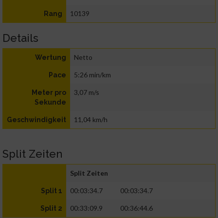
10139
Rang
Details
Netto
Wertung
5:26 min/km
Pace
3,07 m/s
Meter pro
Sekunde
11,04 km/h
Geschwindigkeit
Split Zeiten
Split Zeiten
00:03:34.7
00:03:34.7
Split 1
00:33:09.9
00:36:44.6
Split 2