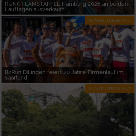
RUN5 TEAMSTAFFEL Hamburg 2026 an beiden
Geräte anhand von aktiv angeforderten
Lauftagen ausverkauft
Informationen identifizieren
Nicht-IAB-Verarbeitungszwecke:
RUN-DEUTSCHLAND
Notwendig
Performance
Funktional
B2Run Dillingen feiert 20 Jahre Firmenlauf im
Saarland
Werbung
RUN-DEUTSCHLAND