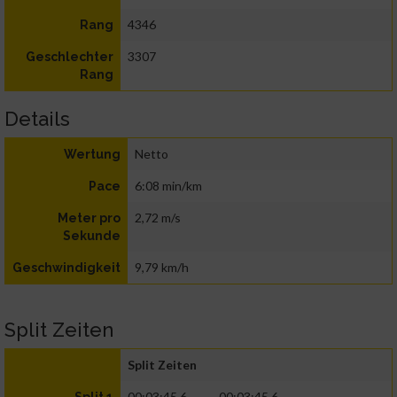
4346
Rang
3307
Geschlechter
Rang
Details
Netto
Wertung
6:08 min/km
Pace
2,72 m/s
Meter pro
Sekunde
9,79 km/h
Geschwindigkeit
Split Zeiten
Split Zeiten
00:03:45.6
00:03:45.6