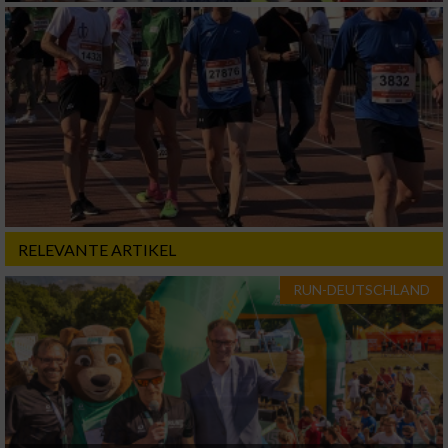
Verwendung von Profilen zur Auswahl
personalisierter Inhalte
Messung der Werbeleistung
Messung der Performance von Inhalten
Analyse von Zielgruppen durch Statistiken
oder Kombinationen von Daten aus
verschiedenen Quellen
RELEVANTE ARTIKEL
Entwicklung und Verbesserung der Angebote
RUN-DEUTSCHLAND
Verwendung reduzierter Daten zur Auswahl
von Inhalten
IAB-Besonderheiten:
Verwendung genauer Standortdaten