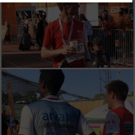
Website/App.
Partnerliste anzeigen (1 IAB-Anbieter)
Wir nutzen Ihre Daten für folgende Zwecke:
IAB-Verarbeitungszwecke:
Speichern von oder Zugriff auf Informationen
auf einem Endgerät
Verwendung reduzierter Daten zur Auswahl
von Werbeanzeigen
Erstellung von Profilen für personalisierte
Werbung
Verwendung von Profilen zur Auswahl
personalisierter Werbung
Erstellung von Profilen zur Personalisierung
von Inhalten