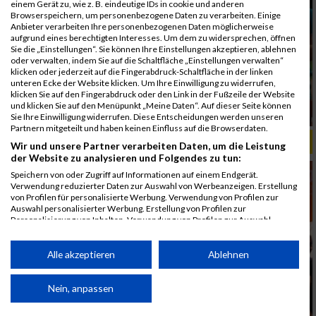
einem Gerät zu, wie z. B. eindeutige IDs in cookie und anderen
Browserspeichern, um personenbezogene Daten zu verarbeiten. Einige
Anbieter verarbeiten Ihre personenbezogenen Daten möglicherweise
aufgrund eines berechtigten Interesses. Um dem zu widersprechen, öffnen
Sie die „Einstellungen“. Sie können Ihre Einstellungen akzeptieren, ablehnen
oder verwalten, indem Sie auf die Schaltfläche „Einstellungen verwalten“
klicken oder jederzeit auf die Fingerabdruck-Schaltfläche in der linken
unteren Ecke der Website klicken. Um Ihre Einwilligung zu widerrufen,
klicken Sie auf den Fingerabdruck oder den Link in der Fußzeile der Website
und klicken Sie auf den Menüpunkt „Meine Daten“. Auf dieser Seite können
Sie Ihre Einwilligung widerrufen. Diese Entscheidungen werden unseren
Partnern mitgeteilt und haben keinen Einfluss auf die Browserdaten.
ALBUM B2RUN MÜNCHEN, B2RUN / 16.07.2019
Wir und unsere Partner verarbeiten Daten, um die Leistung
der Website zu analysieren und Folgendes zu tun:
Speichern von oder Zugriff auf Informationen auf einem Endgerät.
Verwendung reduzierter Daten zur Auswahl von Werbeanzeigen. Erstellung
von Profilen für personalisierte Werbung. Verwendung von Profilen zur
Auswahl personalisierter Werbung. Erstellung von Profilen zur
Personalisierung von Inhalten. Verwendung von Profilen zur Auswahl
personalisierter Inhalte. Messung der Werbeleistung. Messung der
Performance von Inhalten. Analyse von Zielgruppen durch Statistiken oder
Kombinationen von Daten aus verschiedenen Quellen. Entwicklung und
Alle akzeptieren
Ablehnen
Verbesserung der Angebote. Verwendung reduzierter Daten zur Auswahl
von Inhalten.
Daten können außerhalb der Europäischen Union weitergegeben und in die
Nein, anpassen
USA gesendet werden.
Ihre Einwilligung und die cookie Richtlinie gelten ausschließlich für diese