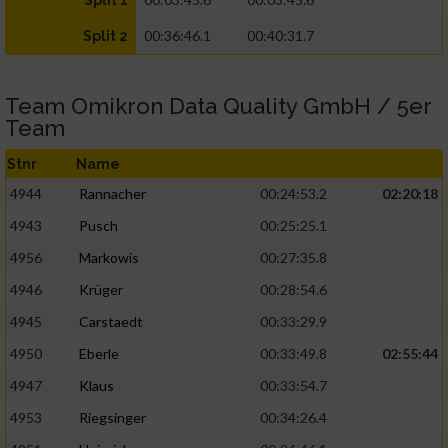
Split 1
00:36:46.1
00:40:31.7
Split 2
Team Omikron Data Quality GmbH / 5er
Team
Stnr
Name
4944
Rannacher
00:24:53.2
02:20:18
4943
Pusch
00:25:25.1
4956
Markowis
00:27:35.8
4946
Krüger
00:28:54.6
4945
Carstaedt
00:33:29.9
4950
Eberle
00:33:49.8
02:55:44
4947
Klaus
00:33:54.7
4953
Riegsinger
00:34:26.4