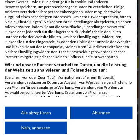
einem Gerät zu, wie z. B. eindeutige IDs in cookie und anderen
Browserspeichern, um personenbezogene Daten zu verarbeiten. Einige
Anbieter verarbeiten Ihre personenbezogenen Daten möglicherweise
aufgrund eines berechtigten Interesses. Um dem zu widersprechen, öffnen
Sie die „Einstellungen“. Sie können Ihre Einstellungen akzeptieren, ablehnen
oder verwalten, indem Sie auf die Schaltfläche „Einstellungen verwalten“
klicken oder jederzeit auf die Fingerabdruck-Schaltfläche in der linken
unteren Ecke der Website klicken. Um Ihre Einwilligung zu widerrufen,
klicken Sie auf den Fingerabdruck oder den Link in der Fußzeile der Website
und klicken Sie auf den Menüpunkt „Meine Daten“. Auf dieser Seite können
Sie Ihre Einwilligung widerrufen. Diese Entscheidungen werden unseren
Partnern mitgeteilt und haben keinen Einfluss auf die Browserdaten.
ALBUM B2RUN MÜNCHEN, B2RUN / 16.07.2019
Wir und unsere Partner verarbeiten Daten, um die Leistung
der Website zu analysieren und Folgendes zu tun:
Speichern von oder Zugriff auf Informationen auf einem Endgerät.
Verwendung reduzierter Daten zur Auswahl von Werbeanzeigen. Erstellung
von Profilen für personalisierte Werbung. Verwendung von Profilen zur
Auswahl personalisierter Werbung. Erstellung von Profilen zur
Personalisierung von Inhalten. Verwendung von Profilen zur Auswahl
personalisierter Inhalte. Messung der Werbeleistung. Messung der
Performance von Inhalten. Analyse von Zielgruppen durch Statistiken oder
Kombinationen von Daten aus verschiedenen Quellen. Entwicklung und
Alle akzeptieren
Ablehnen
Verbesserung der Angebote. Verwendung reduzierter Daten zur Auswahl
von Inhalten.
Daten können außerhalb der Europäischen Union weitergegeben und in die
Nein, anpassen
USA gesendet werden.
Ihre Einwilligung und die cookie Richtlinie gelten ausschließlich für diese