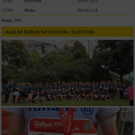
2781
Büttcher
00:35:18.6
2790
Röder
00:36:51.8
Rang:
346.
ALBUM B2RUN MÜNCHEN / 15.07.2026