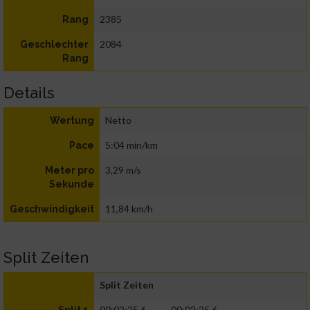
2385
Rang
2084
Geschlechter
Rang
Details
Netto
Wertung
5:04 min/km
Pace
3,29 m/s
Meter pro
Sekunde
11,84 km/h
Geschwindigkeit
Split Zeiten
Split Zeiten
00:02:25.6
00:02:25.6