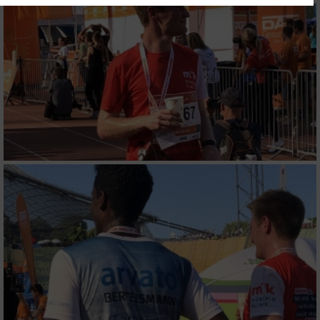
Website/App.
Partnerliste anzeigen (1 IAB-Anbieter)
Wir nutzen Ihre Daten für folgende Zwecke:
IAB-Verarbeitungszwecke:
Speichern von oder Zugriff auf Informationen
auf einem Endgerät
Verwendung reduzierter Daten zur Auswahl
von Werbeanzeigen
Erstellung von Profilen für personalisierte
Werbung
Verwendung von Profilen zur Auswahl
personalisierter Werbung
Erstellung von Profilen zur Personalisierung
von Inhalten