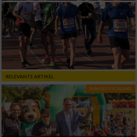
Verwendung von Profilen zur Auswahl
personalisierter Inhalte
Messung der Werbeleistung
Messung der Performance von Inhalten
Analyse von Zielgruppen durch Statistiken
oder Kombinationen von Daten aus
verschiedenen Quellen
RELEVANTE ARTIKEL
Entwicklung und Verbesserung der Angebote
RUN-DEUTSCHLAND
Verwendung reduzierter Daten zur Auswahl
von Inhalten
IAB-Besonderheiten:
Verwendung genauer Standortdaten