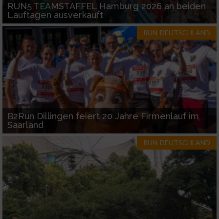
RUN5 TEAMSTAFFEL Hamburg 2026 an beiden
Geräte anhand von aktiv angeforderten
Lauftagen ausverkauft
Informationen identifizieren
Nicht-IAB-Verarbeitungszwecke:
RUN-DEUTSCHLAND
Notwendig
Performance
Funktional
B2Run Dillingen feiert 20 Jahre Firmenlauf im
Saarland
Werbung
RUN-DEUTSCHLAND