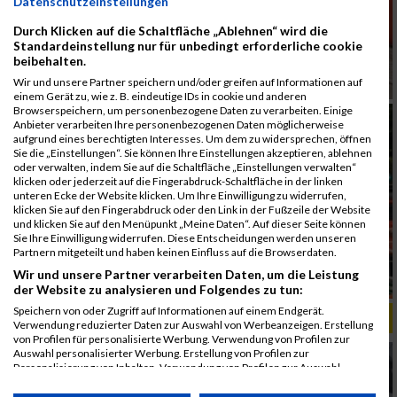
Datenschutzeinstellungen
Durch Klicken auf die Schaltfläche „Ablehnen“ wird die
Standardeinstellung nur für unbedingt erforderliche cookie
beibehalten.
Wir und unsere Partner speichern und/oder greifen auf Informationen auf
einem Gerät zu, wie z. B. eindeutige IDs in cookie und anderen
Browserspeichern, um personenbezogene Daten zu verarbeiten. Einige
Anbieter verarbeiten Ihre personenbezogenen Daten möglicherweise
aufgrund eines berechtigten Interesses. Um dem zu widersprechen, öffnen
Sie die „Einstellungen“. Sie können Ihre Einstellungen akzeptieren, ablehnen
oder verwalten, indem Sie auf die Schaltfläche „Einstellungen verwalten“
klicken oder jederzeit auf die Fingerabdruck-Schaltfläche in der linken
unteren Ecke der Website klicken. Um Ihre Einwilligung zu widerrufen,
klicken Sie auf den Fingerabdruck oder den Link in der Fußzeile der Website
und klicken Sie auf den Menüpunkt „Meine Daten“. Auf dieser Seite können
Sie Ihre Einwilligung widerrufen. Diese Entscheidungen werden unseren
Partnern mitgeteilt und haben keinen Einfluss auf die Browserdaten.
Wir und unsere Partner verarbeiten Daten, um die Leistung
der Website zu analysieren und Folgendes zu tun:
Speichern von oder Zugriff auf Informationen auf einem Endgerät.
ALBUM B2RUN KÖLN / 05.09.2019
Verwendung reduzierter Daten zur Auswahl von Werbeanzeigen. Erstellung
von Profilen für personalisierte Werbung. Verwendung von Profilen zur
Auswahl personalisierter Werbung. Erstellung von Profilen zur
Personalisierung von Inhalten. Verwendung von Profilen zur Auswahl
personalisierter Inhalte. Messung der Werbeleistung. Messung der
Performance von Inhalten. Analyse von Zielgruppen durch Statistiken oder