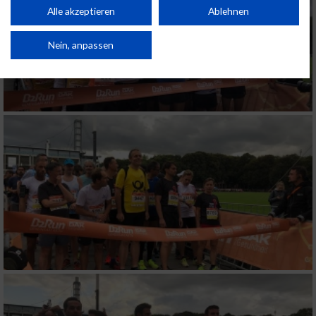
Kombinationen von Daten aus verschiedenen Quellen. Entwicklung und
Alle akzeptieren
Ablehnen
Verbesserung der Angebote. Verwendung reduzierter Daten zur Auswahl
von Inhalten.
Daten können außerhalb der Europäischen Union weitergegeben und in die
Nein, anpassen
USA gesendet werden.
Ihre Einwilligung und die cookie Richtlinie gelten ausschließlich für diese
Website/App.
Partnerliste anzeigen (1 IAB-Anbieter)
Wir nutzen Ihre Daten für folgende Zwecke:
IAB-Verarbeitungszwecke:
Speichern von oder Zugriff auf Informationen
auf einem Endgerät
Verwendung reduzierter Daten zur Auswahl
von Werbeanzeigen
Erstellung von Profilen für personalisierte
Werbung
Verwendung von Profilen zur Auswahl
personalisierter Werbung