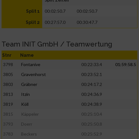
00:02:50.7
00:02:50.7
Split 1
00:27:57.0
00:30:47.7
Split 2
Team INIT GmbH / Teamwertung
Stnr
Name
3798
Fontanive
00:22:33.4
01:59:58.5
3805
Gravenhorst
00:23:52.1
3803
Gräbner
00:24:17.2
3813
Itzin
00:24:36.9
3819
Köll
00:24:38.9
3815
Käppeler
00:25:10.4
3793
Doerr
00:25:50.8
3783
Beckers
00:25:52.9