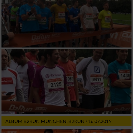
Erstellung von Profilen zur Personalisierung
von Inhalten
Verwendung von Profilen zur Auswahl
personalisierter Inhalte
Messung der Werbeleistung
Messung der Performance von Inhalten
Analyse von Zielgruppen durch Statistiken
oder Kombinationen von Daten aus
verschiedenen Quellen
Entwicklung und Verbesserung der Angebote
ALBUM B2RUN MÜNCHEN, B2RUN / 16.07.2019
Verwendung reduzierter Daten zur Auswahl
von Inhalten