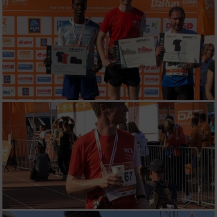
IAB-Besonderheiten:
Verwendung genauer Standortdaten
Geräte anhand von aktiv angeforderten
Informationen identifizieren
Nicht-IAB-Verarbeitungszwecke:
Notwendig
Performance
Funktional
Werbung