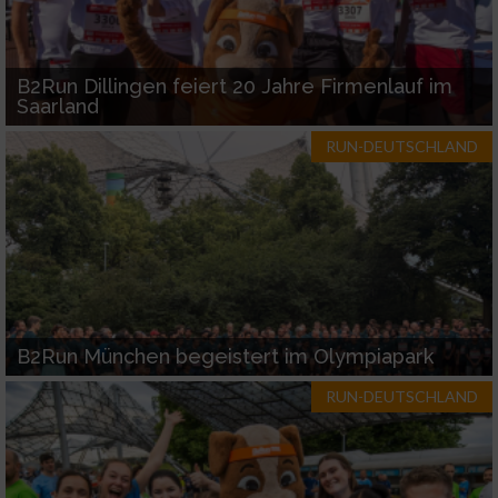
Notwendig
B2Run Dillingen feiert 20 Jahre Firmenlauf im
Performance
Saarland
RUN-DEUTSCHLAND
Funktional
Werbung
B2Run München begeistert im Olympiapark
RUN-DEUTSCHLAND