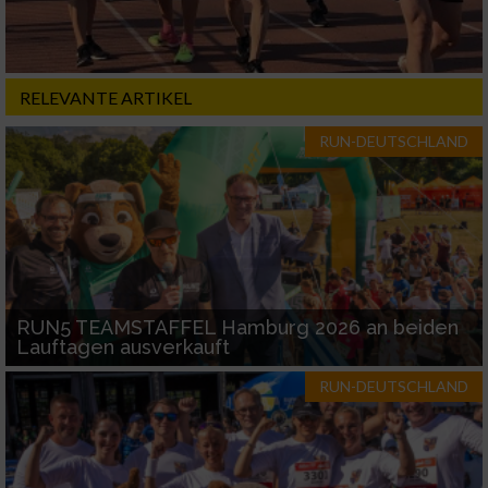
Messung der Performance von Inhalten
RELEVANTE ARTIKEL
Analyse von Zielgruppen durch Statistiken
oder Kombinationen von Daten aus
RUN-DEUTSCHLAND
verschiedenen Quellen
Entwicklung und Verbesserung der Angebote
Verwendung reduzierter Daten zur Auswahl
von Inhalten
IAB-Besonderheiten:
RUN5 TEAMSTAFFEL Hamburg 2026 an beiden
Lauftagen ausverkauft
Verwendung genauer Standortdaten
RUN-DEUTSCHLAND
Geräte anhand von aktiv angeforderten
Informationen identifizieren
Nicht-IAB-Verarbeitungszwecke: