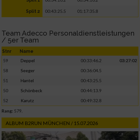
Split 1
00:43:25.5
01:17:35.8
Split 2
Team Adecco Personaldienstleistungen
/ 5er Team
Stnr
Name
59
Deppel
00:33:46.2
03:27:02
58
Seeger
00:36:04.5
51
Hantel
00:43:25.5
50
Schönbeck
00:44:13.9
52
Karutz
00:49:32.8
Rang:
579.
ALBUM B2RUN MÜNCHEN / 15.07.2026