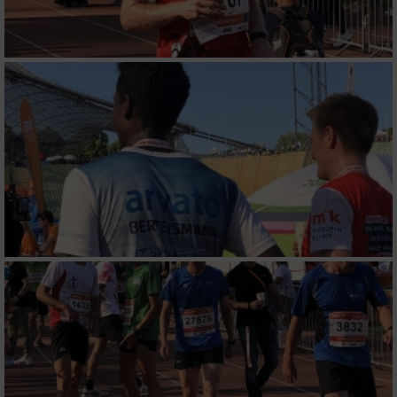
Wir nutzen Ihre Daten für folgende Zwecke:
IAB-Verarbeitungszwecke:
Speichern von oder Zugriff auf Informationen
auf einem Endgerät
Verwendung reduzierter Daten zur Auswahl
von Werbeanzeigen
Erstellung von Profilen für personalisierte
Werbung
Verwendung von Profilen zur Auswahl
personalisierter Werbung
Erstellung von Profilen zur Personalisierung
von Inhalten
Verwendung von Profilen zur Auswahl
personalisierter Inhalte
Messung der Werbeleistung