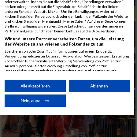
oder verwalten, indem Sie auf die Schaltfläche „Einstellungen verwalten“
klicken oder jederzeit auf die Fingerabdruck-Schaltfläche in der linken
unteren Ecke der Website klicken. Um Ihre Einwilligung zu widerrufen,
ALBUM B2RUN MÜNCHEN, B2RUN / 16.07.2019
klicken Sie auf den Fingerabdruck oder den Link in der Fußzeile der Website
und klicken Sie auf den Menüpunkt „Meine Daten“. Auf dieser Seite können
Sie Ihre Einwilligung widerrufen. Diese Entscheidungen werden unseren
Partnern mitgeteilt und haben keinen Einfluss auf die Browserdaten.
Wir und unsere Partner verarbeiten Daten, um die Leistung
der Website zu analysieren und Folgendes zu tun:
Speichern von oder Zugriff auf Informationen auf einem Endgerät.
Verwendung reduzierter Daten zur Auswahl von Werbeanzeigen. Erstellung
von Profilen für personalisierte Werbung. Verwendung von Profilen zur
Auswahl personalisierter Werbung. Erstellung von Profilen zur
Personalisierung von Inhalten. Verwendung von Profilen zur Auswahl
personalisierter Inhalte. Messung der Werbeleistung. Messung der
Performance von Inhalten. Analyse von Zielgruppen durch Statistiken oder
Kombinationen von Daten aus verschiedenen Quellen. Entwicklung und
Alle akzeptieren
Ablehnen
Verbesserung der Angebote. Verwendung reduzierter Daten zur Auswahl
von Inhalten.
Daten können außerhalb der Europäischen Union weitergegeben und in die
Nein, anpassen
USA gesendet werden.
Ihre Einwilligung und die cookie Richtlinie gelten ausschließlich für diese
Website/App.
Partnerliste anzeigen (1 IAB-Anbieter)