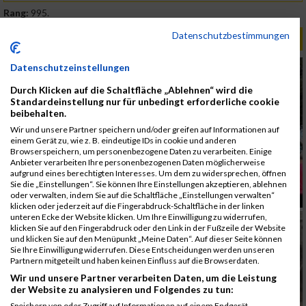
Rang:
995.
Datenschutzbestimmungen
ALBUM B2RUN MÜNCHEN / 15.07.2026
Datenschutzeinstellungen
Durch Klicken auf die Schaltfläche „Ablehnen“ wird die
Standardeinstellung nur für unbedingt erforderliche cookie
beibehalten.
Wir und unsere Partner speichern und/oder greifen auf Informationen auf
einem Gerät zu, wie z. B. eindeutige IDs in cookie und anderen
Browserspeichern, um personenbezogene Daten zu verarbeiten. Einige
Anbieter verarbeiten Ihre personenbezogenen Daten möglicherweise
aufgrund eines berechtigten Interesses. Um dem zu widersprechen, öffnen
Sie die „Einstellungen“. Sie können Ihre Einstellungen akzeptieren, ablehnen
oder verwalten, indem Sie auf die Schaltfläche „Einstellungen verwalten“
klicken oder jederzeit auf die Fingerabdruck-Schaltfläche in der linken
unteren Ecke der Website klicken. Um Ihre Einwilligung zu widerrufen,
klicken Sie auf den Fingerabdruck oder den Link in der Fußzeile der Website
und klicken Sie auf den Menüpunkt „Meine Daten“. Auf dieser Seite können
Sie Ihre Einwilligung widerrufen. Diese Entscheidungen werden unseren
Partnern mitgeteilt und haben keinen Einfluss auf die Browserdaten.
Wir und unsere Partner verarbeiten Daten, um die Leistung
der Website zu analysieren und Folgendes zu tun:
Speichern von oder Zugriff auf Informationen auf einem Endgerät.