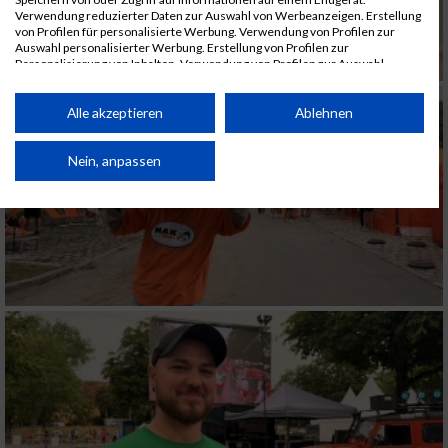
Verwendung reduzierter Daten zur Auswahl von Werbeanzeigen. Erstellung
von Profilen für personalisierte Werbung. Verwendung von Profilen zur
Auswahl personalisierter Werbung. Erstellung von Profilen zur
Personalisierung von Inhalten. Verwendung von Profilen zur Auswahl
personalisierter Inhalte. Messung der Werbeleistung. Messung der
Performance von Inhalten. Analyse von Zielgruppen durch Statistiken oder
Kombinationen von Daten aus verschiedenen Quellen. Entwicklung und
Alle akzeptieren
Ablehnen
Verbesserung der Angebote. Verwendung reduzierter Daten zur Auswahl
von Inhalten.
Daten können außerhalb der Europäischen Union weitergegeben und in die
Nein, anpassen
USA gesendet werden.
Ihre Einwilligung und die cookie Richtlinie gelten ausschließlich für diese
Website/App.
Partnerliste anzeigen (1 IAB-Anbieter)
Wir nutzen Ihre Daten für folgende Zwecke:
IAB-Verarbeitungszwecke:
Speichern von oder Zugriff auf Informationen
auf einem Endgerät
Verwendung reduzierter Daten zur Auswahl
von Werbeanzeigen