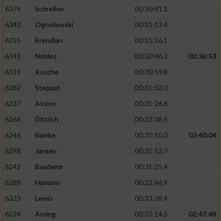
6374
Schreiber
00:30:41.1
6343
Ogrodowski
00:31:13.4
6255
Brendian
00:31:26.1
6341
Noldes
00:30:46.2
02:36:53
6319
Kusche
00:30:59.8
6382
Steppat
00:31:02.0
6237
Assion
00:31:26.6
6264
Dittrich
00:32:38.5
6246
Blanke
00:31:10.0
02:40:04
6298
Jansen
00:31:13.7
6242
Basdemir
00:31:25.4
6288
Hamann
00:32:46.9
6323
Lewis
00:33:28.4
6234
Arning
00:32:14.5
02:47:48