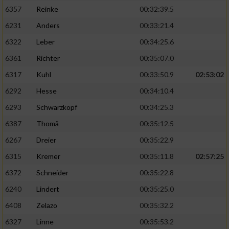
6357
Reinke
00:32:39.5
6231
Anders
00:33:21.4
6322
Leber
00:34:25.6
6361
Richter
00:35:07.0
6317
Kuhl
00:33:50.9
02:53:02
6292
Hesse
00:34:10.4
6293
Schwarzkopf
00:34:25.3
6387
Thomä
00:35:12.5
6267
Dreier
00:35:22.9
6315
Kremer
00:35:11.8
02:57:25
6372
Schneider
00:35:22.8
6240
Lindert
00:35:25.0
6408
Zelazo
00:35:32.2
6327
Linne
00:35:53.2