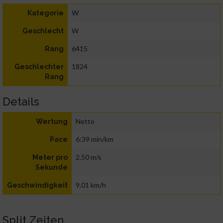
W
Kategorie
W
Geschlecht
6415
Rang
1824
Geschlechter
Rang
Details
Netto
Wertung
6:39 min/km
Pace
2,50 m/s
Meter pro
Sekunde
9,01 km/h
Geschwindigkeit
Split Zeiten