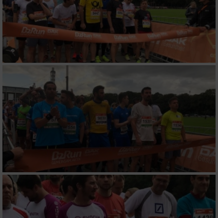
Entwicklung und Verbesserung der Angebote
Verwendung reduzierter Daten zur Auswahl
von Inhalten
IAB-Besonderheiten:
Verwendung genauer Standortdaten
Geräte anhand von aktiv angeforderten
Informationen identifizieren
Nicht-IAB-Verarbeitungszwecke:
Notwendig
Performance
Funktional