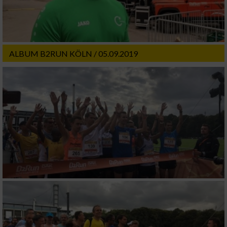
Erstellung von Profilen für personalisierte
Werbung
Verwendung von Profilen zur Auswahl
personalisierter Werbung
ALBUM B2RUN KÖLN / 05.09.2019
Erstellung von Profilen zur Personalisierung
von Inhalten
Verwendung von Profilen zur Auswahl
personalisierter Inhalte
Messung der Werbeleistung
Messung der Performance von Inhalten
Analyse von Zielgruppen durch Statistiken
oder Kombinationen von Daten aus
verschiedenen Quellen