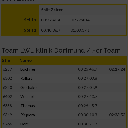
Split Zeiten
00:27:40.4
00:27:40.4
Split 1
00:40:36.7
01:08:17.1
Split 2
Team LWL-Klinik Dortmund / 5er Team
Stnr
Name
6257
Büchner
00:25:46.7
02:17:24
6302
Kallert
00:27:03.8
6280
Gierhake
00:27:04.9
6402
Wessel
00:27:43.7
6388
Thomas
00:29:45.7
6349
Piepiora
00:30:10.3
02:33:52
6266
Dorr
00:30:21.7