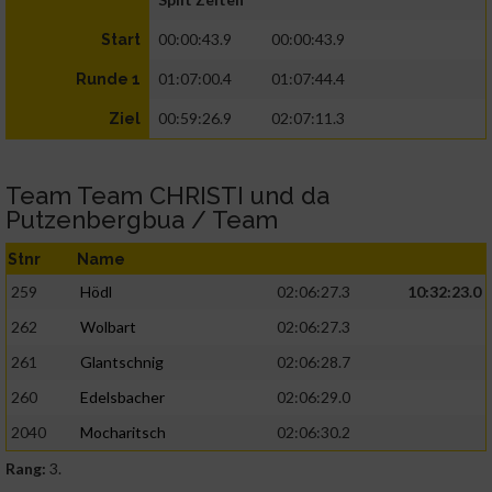
00:00:43.9
00:00:43.9
Start
01:07:00.4
01:07:44.4
Runde 1
00:59:26.9
02:07:11.3
Ziel
Team Team CHRISTI und da
Putzenbergbua / Team
Stnr
Name
259
Hödl
02:06:27.3
10:32:23.0
262
Wolbart
02:06:27.3
261
Glantschnig
02:06:28.7
260
Edelsbacher
02:06:29.0
2040
Mocharitsch
02:06:30.2
Rang:
3.