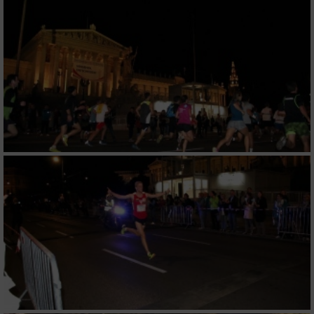
oder Kombinationen von Daten aus
verschiedenen Quellen
Entwicklung und Verbesserung der Angebote
Verwendung reduzierter Daten zur Auswahl
von Inhalten
IAB-Besonderheiten:
Verwendung genauer Standortdaten
Geräte anhand von aktiv angeforderten
Informationen identifizieren
Nicht-IAB-Verarbeitungszwecke:
Notwendig
Performance