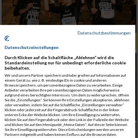
Datenschutzbestimmungen
ALBUM X CROSS RUN BUSINESS CHALLENGE /
14.06.2018
Datenschutzeinstellungen
Durch Klicken auf die Schaltfläche „Ablehnen“ wird die
Standardeinstellung nur für unbedingt erforderliche cookie
beibehalten.
Wir und unsere Partner speichern und/oder greifen auf Informationen auf
einem Gerät zu, wie z. B. eindeutige IDs in cookie und anderen
Browserspeichern, um personenbezogene Daten zu verarbeiten. Einige
Anbieter verarbeiten Ihre personenbezogenen Daten möglicherweise
aufgrund eines berechtigten Interesses. Um dem zu widersprechen, öffnen
Sie die „Einstellungen“. Sie können Ihre Einstellungen akzeptieren, ablehnen
oder verwalten, indem Sie auf die Schaltfläche „Einstellungen verwalten“
klicken oder jederzeit auf die Fingerabdruck-Schaltfläche in der linken
unteren Ecke der Website klicken. Um Ihre Einwilligung zu widerrufen,
klicken Sie auf den Fingerabdruck oder den Link in der Fußzeile der Website
und klicken Sie auf den Menüpunkt „Meine Daten“. Auf dieser Seite können
Sie Ihre Einwilligung widerrufen. Diese Entscheidungen werden unseren
Partnern mitgeteilt und haben keinen Einfluss auf die Browserdaten.