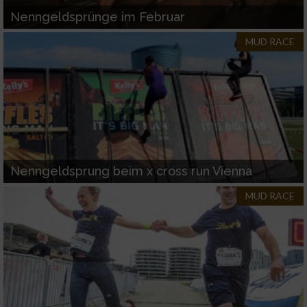
Nenngeldsprünge im Februar
MUD RACE
Nenngeldsprung beim x cross run Vienna
MUD RACE