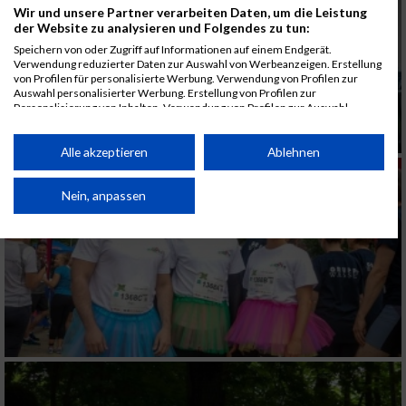
Wir und unsere Partner verarbeiten Daten, um die Leistung
der Website zu analysieren und Folgendes zu tun:
Speichern von oder Zugriff auf Informationen auf einem Endgerät.
Verwendung reduzierter Daten zur Auswahl von Werbeanzeigen. Erstellung
von Profilen für personalisierte Werbung. Verwendung von Profilen zur
Auswahl personalisierter Werbung. Erstellung von Profilen zur
Personalisierung von Inhalten. Verwendung von Profilen zur Auswahl
personalisierter Inhalte. Messung der Werbeleistung. Messung der
Performance von Inhalten. Analyse von Zielgruppen durch Statistiken oder
Kombinationen von Daten aus verschiedenen Quellen. Entwicklung und
Alle akzeptieren
Ablehnen
Verbesserung der Angebote. Verwendung reduzierter Daten zur Auswahl
von Inhalten.
Daten können außerhalb der Europäischen Union weitergegeben und in die
Nein, anpassen
USA gesendet werden.
Ihre Einwilligung und die cookie Richtlinie gelten ausschließlich für diese
Website/App.
Partnerliste anzeigen (1 IAB-Anbieter)
Wir nutzen Ihre Daten für folgende Zwecke:
IAB-Verarbeitungszwecke:
Speichern von oder Zugriff auf Informationen
auf einem Endgerät