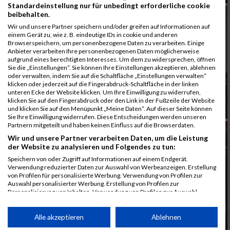
Standardeinstellung nur für unbedingt erforderliche cookie
beibehalten.
Wir und unsere Partner speichern und/oder greifen auf Informationen auf
einem Gerät zu, wie z. B. eindeutige IDs in cookie und anderen
Browserspeichern, um personenbezogene Daten zu verarbeiten. Einige
Anbieter verarbeiten Ihre personenbezogenen Daten möglicherweise
aufgrund eines berechtigten Interesses. Um dem zu widersprechen, öffnen
Sie die „Einstellungen“. Sie können Ihre Einstellungen akzeptieren, ablehnen
oder verwalten, indem Sie auf die Schaltfläche „Einstellungen verwalten“
klicken oder jederzeit auf die Fingerabdruck-Schaltfläche in der linken
unteren Ecke der Website klicken. Um Ihre Einwilligung zu widerrufen,
klicken Sie auf den Fingerabdruck oder den Link in der Fußzeile der Website
und klicken Sie auf den Menüpunkt „Meine Daten“. Auf dieser Seite können
Sie Ihre Einwilligung widerrufen. Diese Entscheidungen werden unseren
Partnern mitgeteilt und haben keinen Einfluss auf die Browserdaten.
Wir und unsere Partner verarbeiten Daten, um die Leistung
der Website zu analysieren und Folgendes zu tun:
Speichern von oder Zugriff auf Informationen auf einem Endgerät.
Verwendung reduzierter Daten zur Auswahl von Werbeanzeigen. Erstellung
von Profilen für personalisierte Werbung. Verwendung von Profilen zur
Auswahl personalisierter Werbung. Erstellung von Profilen zur
Personalisierung von Inhalten. Verwendung von Profilen zur Auswahl
personalisierter Inhalte. Messung der Werbeleistung. Messung der
Performance von Inhalten. Analyse von Zielgruppen durch Statistiken oder
Kombinationen von Daten aus verschiedenen Quellen. Entwicklung und
Alle akzeptieren
Ablehnen
Verbesserung der Angebote. Verwendung reduzierter Daten zur Auswahl