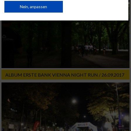
von Inhalten.
Daten können außerhalb der Europäischen Union weitergegeben und in die
Nein, anpassen
USA gesendet werden.
Ihre Einwilligung und die cookie Richtlinie gelten ausschließlich für diese
Website/App.
Partnerliste anzeigen (1 IAB-Anbieter)
Wir nutzen Ihre Daten für folgende Zwecke:
IAB-Verarbeitungszwecke:
Speichern von oder Zugriff auf Informationen
auf einem Endgerät
ALBUM ERSTE BANK VIENNA NIGHT RUN / 26.09.2017
Verwendung reduzierter Daten zur Auswahl
von Werbeanzeigen
Erstellung von Profilen für personalisierte
Werbung
Verwendung von Profilen zur Auswahl
personalisierter Werbung