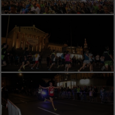
Erstellung von Profilen zur Personalisierung
von Inhalten
Verwendung von Profilen zur Auswahl
personalisierter Inhalte
Messung der Werbeleistung
Messung der Performance von Inhalten
Analyse von Zielgruppen durch Statistiken
oder Kombinationen von Daten aus
verschiedenen Quellen
Entwicklung und Verbesserung der Angebote
Verwendung reduzierter Daten zur Auswahl
von Inhalten
IAB-Besonderheiten: