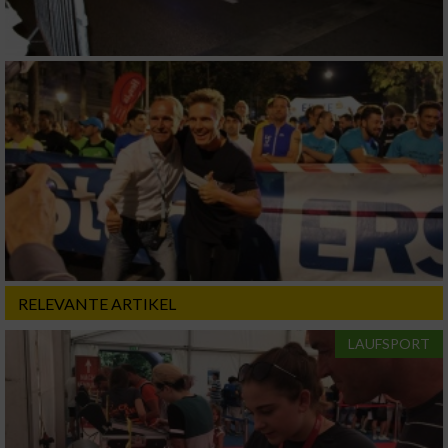
Verwendung genauer Standortdaten
Geräte anhand von aktiv angeforderten
Informationen identifizieren
Nicht-IAB-Verarbeitungszwecke:
Notwendig
Performance
Funktional
RELEVANTE ARTIKEL
LAUFSPORT
Werbung