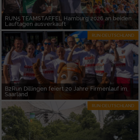
oder Kombinationen von Daten aus
verschiedenen Quellen
RUN5 TEAMSTAFFEL Hamburg 2026 an beiden
Entwicklung und Verbesserung der Angebote
Lauftagen ausverkauft
Verwendung reduzierter Daten zur Auswahl
RUN-DEUTSCHLAND
von Inhalten
IAB-Besonderheiten:
Verwendung genauer Standortdaten
Geräte anhand von aktiv angeforderten
Informationen identifizieren
B2Run Dillingen feiert 20 Jahre Firmenlauf im
Saarland
Nicht-IAB-Verarbeitungszwecke:
RUN-DEUTSCHLAND
Notwendig
Performance