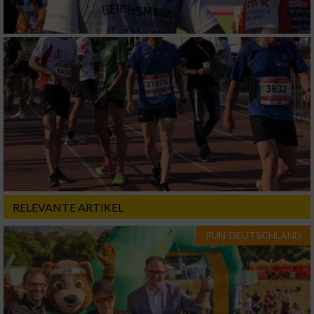
Verwendung reduzierter Daten zur Auswahl
von Werbeanzeigen
Erstellung von Profilen für personalisierte
Werbung
Verwendung von Profilen zur Auswahl
personalisierter Werbung
Erstellung von Profilen zur Personalisierung
von Inhalten
Verwendung von Profilen zur Auswahl
personalisierter Inhalte
RELEVANTE ARTIKEL
Messung der Werbeleistung
RUN-DEUTSCHLAND
Messung der Performance von Inhalten
Analyse von Zielgruppen durch Statistiken