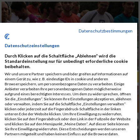
Datenschutzbestimmungen
Datenschutzeinstellungen
Durch Klicken auf die Schaltfläche „Ablehnen“ wird die
Standardeinstellung nur für unbedingt erforderliche cookie
beibehalten.
Wir und unsere Partner speichern und/oder greifen auf Informationen auf
ALBUM B2RUN MÜNCHEN, B2RUN / 16.07.2019
einem Gerät zu, wie z. B. eindeutige IDs in cookie und anderen
Browserspeichern, um personenbezogene Daten zu verarbeiten. Einige
Anbieter verarbeiten Ihre personenbezogenen Daten möglicherweise
aufgrund eines berechtigten Interesses. Um dem zu widersprechen, öffnen
Sie die „Einstellungen“. Sie können Ihre Einstellungen akzeptieren, ablehnen
oder verwalten, indem Sie auf die Schaltfläche „Einstellungen verwalten“
klicken oder jederzeit auf die Fingerabdruck-Schaltfläche in der linken
unteren Ecke der Website klicken. Um Ihre Einwilligung zu widerrufen,
klicken Sie auf den Fingerabdruck oder den Link in der Fußzeile der Website
und klicken Sie auf den Menüpunkt „Meine Daten“. Auf dieser Seite können
Sie Ihre Einwilligung widerrufen. Diese Entscheidungen werden unseren
Partnern mitgeteilt und haben keinen Einfluss auf die Browserdaten.