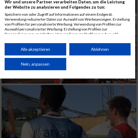
Wir und unsere Partner verarbeiten Daten, um die Leistung
der Website zu analysieren und Folgendes zu tun:
Speichern von oder Zugriff auf Informationen auf einem Endgerät.
Verwendung reduzierter Daten zur Auswahl von Werbeanzeigen. Erstellung
von Profilen für personalisierte Werbung. Verwendung von Profilen zur
Auswahl personalisierter Werbung. Erstellung von Profilen zur
Personalisierung von Inhalten. Verwendung von Profilen zur Auswahl
personalisierter Inhalte. Messung der Werbeleistung. Messung der
Performance von Inhalten. Analyse von Zielgruppen durch Statistiken oder
Kombinationen von Daten aus verschiedenen Quellen. Entwicklung und
Alle akzeptieren
Ablehnen
Verbesserung der Angebote. Verwendung reduzierter Daten zur Auswahl
von Inhalten.
Daten können außerhalb der Europäischen Union weitergegeben und in die
Nein, anpassen
USA gesendet werden.
Ihre Einwilligung und die cookie Richtlinie gelten ausschließlich für diese
Website/App.
Partnerliste anzeigen (1 IAB-Anbieter)
Wir nutzen Ihre Daten für folgende Zwecke:
IAB-Verarbeitungszwecke:
Speichern von oder Zugriff auf Informationen
auf einem Endgerät