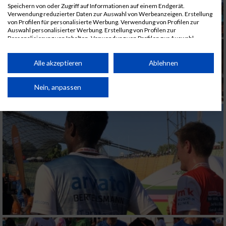
Speichern von oder Zugriff auf Informationen auf einem Endgerät.
Verwendung reduzierter Daten zur Auswahl von Werbeanzeigen. Erstellung
von Profilen für personalisierte Werbung. Verwendung von Profilen zur
Auswahl personalisierter Werbung. Erstellung von Profilen zur
Personalisierung von Inhalten. Verwendung von Profilen zur Auswahl
personalisierter Inhalte. Messung der Werbeleistung. Messung der
Performance von Inhalten. Analyse von Zielgruppen durch Statistiken oder
Kombinationen von Daten aus verschiedenen Quellen. Entwicklung und
Alle akzeptieren
Ablehnen
Verbesserung der Angebote. Verwendung reduzierter Daten zur Auswahl
von Inhalten.
Daten können außerhalb der Europäischen Union weitergegeben und in die
Nein, anpassen
USA gesendet werden.
Ihre Einwilligung und die cookie Richtlinie gelten ausschließlich für diese
Website/App.
Partnerliste anzeigen (1 IAB-Anbieter)
Wir nutzen Ihre Daten für folgende Zwecke:
IAB-Verarbeitungszwecke:
Speichern von oder Zugriff auf Informationen
auf einem Endgerät
Verwendung reduzierter Daten zur Auswahl
von Werbeanzeigen