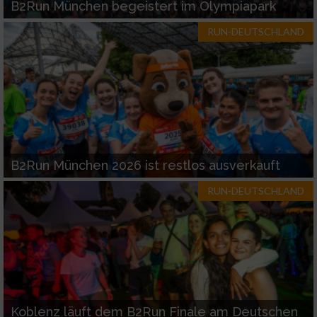
B2Run München begeistert im Olympiapark
RUN-DEUTSCHLAND
Werbung
B2Run München 2026 ist restlos ausverkauft
RUN-DEUTSCHLAND
Koblenz läuft dem B2Run Finale am Deutschen