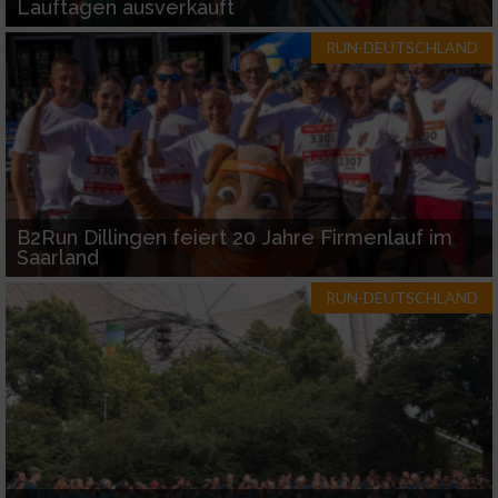
Lauftagen ausverkauft
Entwicklung und Verbesserung der Angebote
RUN-DEUTSCHLAND
Verwendung reduzierter Daten zur Auswahl
von Inhalten
IAB-Besonderheiten:
Verwendung genauer Standortdaten
B2Run Dillingen feiert 20 Jahre Firmenlauf im
Geräte anhand von aktiv angeforderten
Saarland
Informationen identifizieren
RUN-DEUTSCHLAND
Nicht-IAB-Verarbeitungszwecke:
Notwendig
Performance
Funktional