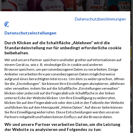
Datenschutzbestimmungen
Datenschutzeinstellungen
Durch Klicken auf die Schaltfläche „Ablehnen“ wird die
Standardeinstellung nur für unbedingt erforderliche cookie
ALBUM B2RUN MÜNCHEN, B2RUN / 16.07.2019
beibehalten.
Wir und unsere Partner speichern und/oder greifen auf Informationen auf
einem Gerät zu, wie z. B. eindeutige IDs in cookie und anderen
Browserspeichern, um personenbezogene Daten zu verarbeiten. Einige
Anbieter verarbeiten Ihre personenbezogenen Daten möglicherweise
aufgrund eines berechtigten Interesses. Um dem zu widersprechen, öffnen
Sie die „Einstellungen“. Sie können Ihre Einstellungen akzeptieren, ablehnen
oder verwalten, indem Sie auf die Schaltfläche „Einstellungen verwalten“
klicken oder jederzeit auf die Fingerabdruck-Schaltfläche in der linken
unteren Ecke der Website klicken. Um Ihre Einwilligung zu widerrufen,
klicken Sie auf den Fingerabdruck oder den Link in der Fußzeile der Website
und klicken Sie auf den Menüpunkt „Meine Daten“. Auf dieser Seite können
Sie Ihre Einwilligung widerrufen. Diese Entscheidungen werden unseren
Partnern mitgeteilt und haben keinen Einfluss auf die Browserdaten.
Wir und unsere Partner verarbeiten Daten, um die Leistung
der Website zu analysieren und Folgendes zu tun: