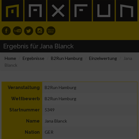
Ergebnis für Jana Blanck
Home
Ergebnisse
B2Run Hamburg
Einzelwertung
Jana
Blanck
B2Run Hamburg
Veranstaltung
B2Run Hamburg
Wettbewerb
5349
Startnummer
Jana Blanck
Name
GER
Nation