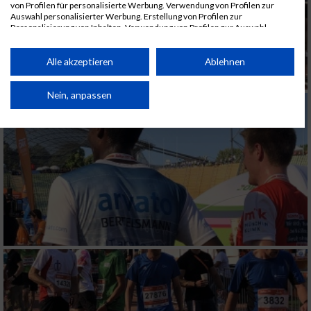
von Profilen für personalisierte Werbung. Verwendung von Profilen zur
Auswahl personalisierter Werbung. Erstellung von Profilen zur
Personalisierung von Inhalten. Verwendung von Profilen zur Auswahl
personalisierter Inhalte. Messung der Werbeleistung. Messung der
Performance von Inhalten. Analyse von Zielgruppen durch Statistiken oder
Kombinationen von Daten aus verschiedenen Quellen. Entwicklung und
Alle akzeptieren
Ablehnen
Verbesserung der Angebote. Verwendung reduzierter Daten zur Auswahl
von Inhalten.
Daten können außerhalb der Europäischen Union weitergegeben und in die
Nein, anpassen
USA gesendet werden.
Ihre Einwilligung und die cookie Richtlinie gelten ausschließlich für diese
Website/App.
Partnerliste anzeigen (1 IAB-Anbieter)
Wir nutzen Ihre Daten für folgende Zwecke:
IAB-Verarbeitungszwecke:
Speichern von oder Zugriff auf Informationen
auf einem Endgerät
Verwendung reduzierter Daten zur Auswahl
von Werbeanzeigen
Erstellung von Profilen für personalisierte