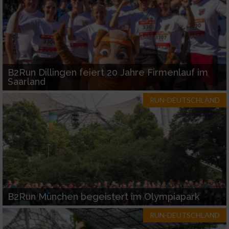
Verwendung reduzierter Daten zur Auswahl
von Inhalten
IAB-Besonderheiten:
Verwendung genauer Standortdaten
B2Run Dillingen feiert 20 Jahre Firmenlauf im
Saarland
Geräte anhand von aktiv angeforderten
RUN-DEUTSCHLAND
Informationen identifizieren
Nicht-IAB-Verarbeitungszwecke:
Notwendig
Performance
B2Run München begeistert im Olympiapark
Funktional
RUN-DEUTSCHLAND