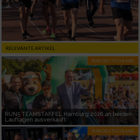
Werbung
Verwendung von Profilen zur Auswahl
personalisierter Werbung
Erstellung von Profilen zur Personalisierung
von Inhalten
RELEVANTE ARTIKEL
Verwendung von Profilen zur Auswahl
RUN-DEUTSCHLAND
personalisierter Inhalte
Messung der Werbeleistung
Messung der Performance von Inhalten
Analyse von Zielgruppen durch Statistiken
RUN5 TEAMSTAFFEL Hamburg 2026 an beiden
oder Kombinationen von Daten aus
Lauftagen ausverkauft
verschiedenen Quellen
RUN-DEUTSCHLAND
Entwicklung und Verbesserung der Angebote