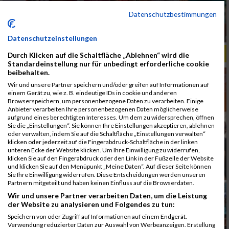
Datenschutzbestimmungen
Datenschutzeinstellungen
ALBUM B2RUN MÜNCHEN, B2RUN / 16.07.2019
Durch Klicken auf die Schaltfläche „Ablehnen“ wird die
Standardeinstellung nur für unbedingt erforderliche cookie
beibehalten.
Wir und unsere Partner speichern und/oder greifen auf Informationen auf
einem Gerät zu, wie z. B. eindeutige IDs in cookie und anderen
Browserspeichern, um personenbezogene Daten zu verarbeiten. Einige
Anbieter verarbeiten Ihre personenbezogenen Daten möglicherweise
aufgrund eines berechtigten Interesses. Um dem zu widersprechen, öffnen
Sie die „Einstellungen“. Sie können Ihre Einstellungen akzeptieren, ablehnen
oder verwalten, indem Sie auf die Schaltfläche „Einstellungen verwalten“
klicken oder jederzeit auf die Fingerabdruck-Schaltfläche in der linken
unteren Ecke der Website klicken. Um Ihre Einwilligung zu widerrufen,
klicken Sie auf den Fingerabdruck oder den Link in der Fußzeile der Website
und klicken Sie auf den Menüpunkt „Meine Daten“. Auf dieser Seite können
Sie Ihre Einwilligung widerrufen. Diese Entscheidungen werden unseren
Partnern mitgeteilt und haben keinen Einfluss auf die Browserdaten.
Wir und unsere Partner verarbeiten Daten, um die Leistung
der Website zu analysieren und Folgendes zu tun:
Speichern von oder Zugriff auf Informationen auf einem Endgerät.
Verwendung reduzierter Daten zur Auswahl von Werbeanzeigen. Erstellung