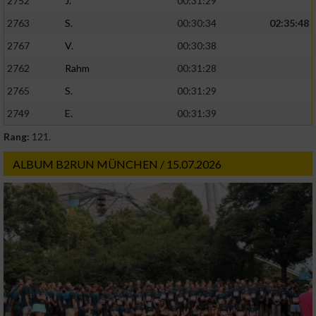
2752
J.
00:31:29
2763
S.
00:30:34
02:35:48
2767
V.
00:30:38
2762
Rahm
00:31:28
2765
S.
00:31:29
2749
E.
00:31:39
Rang:
121.
ALBUM B2RUN MÜNCHEN / 15.07.2026