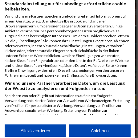
Standardeinstellung nur für unbedingt erforderliche cookie
beibehalten.
Wir und unsere Partner speichern und/oder greifen auf Informationen auf
einem Gerät zu, wie z. B. eindeutige IDs in cookie und anderen
Browserspeichern, um personenbezogene Daten zu verarbeiten. Einige
Anbieter verarbeiten Ihre personenbezogenen Daten möglicherweise
aufgrund eines berechtigten Interesses. Um dem zu widersprechen, öffnen
Sie die „Einstellungen“. Sie können Ihre Einstellungen akzeptieren, ablehnen
oder verwalten, indem Sie auf die Schaltfläche „Einstellungen verwalten“
klicken oder jederzeit auf die Fingerabdruck-Schaltfläche in der linken
unteren Ecke der Website klicken. Um Ihre Einwilligung zu widerrufen,
klicken Sie auf den Fingerabdruck oder den Link in der Fußzeile der Website
und klicken Sie auf den Menüpunkt „Meine Daten“. Auf dieser Seite können
Sie Ihre Einwilligung widerrufen. Diese Entscheidungen werden unseren
Partnern mitgeteilt und haben keinen Einfluss auf die Browserdaten.
Wir und unsere Partner verarbeiten Daten, um die Leistung
der Website zu analysieren und Folgendes zu tun:
Speichern von oder Zugriff auf Informationen auf einem Endgerät.
Verwendung reduzierter Daten zur Auswahl von Werbeanzeigen. Erstellung
ALBUM B2RUN MÜNCHEN, B2RUN / 16.07.2019
von Profilen für personalisierte Werbung. Verwendung von Profilen zur
Auswahl personalisierter Werbung. Erstellung von Profilen zur
Personalisierung von Inhalten. Verwendung von Profilen zur Auswahl
personalisierter Inhalte. Messung der Werbeleistung. Messung der
Performance von Inhalten. Analyse von Zielgruppen durch Statistiken oder
Kombinationen von Daten aus verschiedenen Quellen. Entwicklung und
Alle akzeptieren
Ablehnen
Verbesserung der Angebote. Verwendung reduzierter Daten zur Auswahl