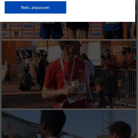
von Inhalten.
Daten können außerhalb der Europäischen Union weitergegeben und in die
Nein, anpassen
USA gesendet werden.
Ihre Einwilligung und die cookie Richtlinie gelten ausschließlich für diese
Website/App.
Partnerliste anzeigen (1 IAB-Anbieter)
Wir nutzen Ihre Daten für folgende Zwecke:
IAB-Verarbeitungszwecke:
Speichern von oder Zugriff auf Informationen
auf einem Endgerät
Verwendung reduzierter Daten zur Auswahl
von Werbeanzeigen
Erstellung von Profilen für personalisierte
Werbung
Verwendung von Profilen zur Auswahl
personalisierter Werbung