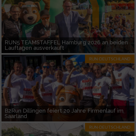
Verwendung genauer Standortdaten
Geräte anhand von aktiv angeforderten
Informationen identifizieren
Nicht-IAB-Verarbeitungszwecke:
RUN5 TEAMSTAFFEL Hamburg 2026 an beiden
Lauftagen ausverkauft
Notwendig
RUN-DEUTSCHLAND
Performance
Funktional
Werbung
B2Run Dillingen feiert 20 Jahre Firmenlauf im
Saarland
RUN-DEUTSCHLAND