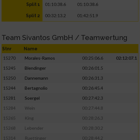
01:10:38.6
01:10:38.6
Split 1
00:32:13.2
01:42:51.9
Split 2
Team Sivantos GmbH / Teamwertung
Stnr
Name
15270
Morales-Ramos
00:25:06.6
02:12:07.1
15245
Blendinger
00:26:01.5
15250
Dannemann
00:26:31.3
15244
Bertagnolio
00:26:45.4
15281
Soergel
00:27:42.3
15284
Wein
00:27:44.8
15265
King
00:28:26.3
15268
Lebender
00:28:30.2
15314
Ruettinger
00:28:44.2