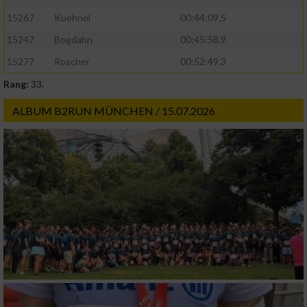
15267
Kuehnel
00:44:09.5
15247
Bogdahn
00:45:58.9
15277
Roscher
00:52:49.3
Rang:
33.
ALBUM B2RUN MÜNCHEN / 15.07.2026