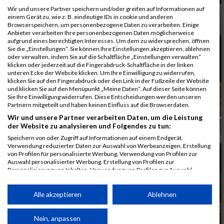
Wir und unsere Partner speichern und/oder greifen auf Informationen auf
einem Gerät zu, wie z. B. eindeutige IDs in cookie und anderen
Browserspeichern, um personenbezogene Daten zu verarbeiten. Einige
Anbieter verarbeiten Ihre personenbezogenen Daten möglicherweise
aufgrund eines berechtigten Interesses. Um dem zu widersprechen, öffnen
Sie die „Einstellungen“. Sie können Ihre Einstellungen akzeptieren, ablehnen
oder verwalten, indem Sie auf die Schaltfläche „Einstellungen verwalten“
klicken oder jederzeit auf die Fingerabdruck-Schaltfläche in der linken
unteren Ecke der Website klicken. Um Ihre Einwilligung zu widerrufen,
klicken Sie auf den Fingerabdruck oder den Link in der Fußzeile der Website
und klicken Sie auf den Menüpunkt „Meine Daten“. Auf dieser Seite können
Sie Ihre Einwilligung widerrufen. Diese Entscheidungen werden unseren
Partnern mitgeteilt und haben keinen Einfluss auf die Browserdaten.
Wir und unsere Partner verarbeiten Daten, um die Leistung
der Website zu analysieren und Folgendes zu tun:
Speichern von oder Zugriff auf Informationen auf einem Endgerät.
Verwendung reduzierter Daten zur Auswahl von Werbeanzeigen. Erstellung
von Profilen für personalisierte Werbung. Verwendung von Profilen zur
Auswahl personalisierter Werbung. Erstellung von Profilen zur
Personalisierung von Inhalten. Verwendung von Profilen zur Auswahl
personalisierter Inhalte. Messung der Werbeleistung. Messung der
Performance von Inhalten. Analyse von Zielgruppen durch Statistiken oder
Kombinationen von Daten aus verschiedenen Quellen. Entwicklung und
Alle akzeptieren
Ablehnen
Verbesserung der Angebote. Verwendung reduzierter Daten zur Auswahl
von Inhalten.
Daten können außerhalb der Europäischen Union weitergegeben und in die
Nein, anpassen