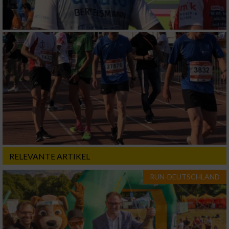
Geräte anhand von aktiv angeforderten
Informationen identifizieren
Nicht-IAB-Verarbeitungszwecke:
Notwendig
Performance
Funktional
RELEVANTE ARTIKEL
Werbung
RUN-DEUTSCHLAND