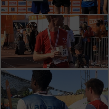
Verwendung von Profilen zur Auswahl
personalisierter Inhalte
Messung der Werbeleistung
Messung der Performance von Inhalten
Analyse von Zielgruppen durch Statistiken
oder Kombinationen von Daten aus
verschiedenen Quellen
Entwicklung und Verbesserung der Angebote
Verwendung reduzierter Daten zur Auswahl
von Inhalten
IAB-Besonderheiten:
Verwendung genauer Standortdaten