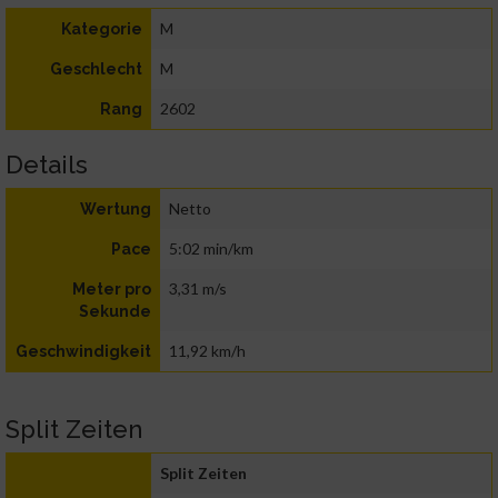
M
Kategorie
M
Geschlecht
2602
Rang
Details
Netto
Wertung
5:02 min/km
Pace
3,31 m/s
Meter pro
Sekunde
11,92 km/h
Geschwindigkeit
Split Zeiten
Split Zeiten