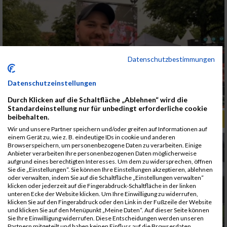
Datenschutzbestimmungen
Datenschutzeinstellungen
Durch Klicken auf die Schaltfläche „Ablehnen“ wird die
Standardeinstellung nur für unbedingt erforderliche cookie
beibehalten.
ALBUM B2RUN KÖLN / 05.09.2019
Wir und unsere Partner speichern und/oder greifen auf Informationen auf
einem Gerät zu, wie z. B. eindeutige IDs in cookie und anderen
Browserspeichern, um personenbezogene Daten zu verarbeiten. Einige
Anbieter verarbeiten Ihre personenbezogenen Daten möglicherweise
aufgrund eines berechtigten Interesses. Um dem zu widersprechen, öffnen
Sie die „Einstellungen“. Sie können Ihre Einstellungen akzeptieren, ablehnen
oder verwalten, indem Sie auf die Schaltfläche „Einstellungen verwalten“
klicken oder jederzeit auf die Fingerabdruck-Schaltfläche in der linken
unteren Ecke der Website klicken. Um Ihre Einwilligung zu widerrufen,
klicken Sie auf den Fingerabdruck oder den Link in der Fußzeile der Website
und klicken Sie auf den Menüpunkt „Meine Daten“. Auf dieser Seite können
Sie Ihre Einwilligung widerrufen. Diese Entscheidungen werden unseren
Partnern mitgeteilt und haben keinen Einfluss auf die Browserdaten.