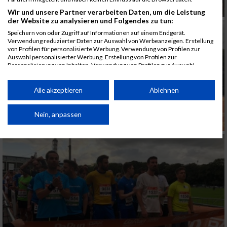
Wir und unsere Partner verarbeiten Daten, um die Leistung
der Website zu analysieren und Folgendes zu tun:
Speichern von oder Zugriff auf Informationen auf einem Endgerät.
Verwendung reduzierter Daten zur Auswahl von Werbeanzeigen. Erstellung
von Profilen für personalisierte Werbung. Verwendung von Profilen zur
Auswahl personalisierter Werbung. Erstellung von Profilen zur
Personalisierung von Inhalten. Verwendung von Profilen zur Auswahl
personalisierter Inhalte. Messung der Werbeleistung. Messung der
Performance von Inhalten. Analyse von Zielgruppen durch Statistiken oder
Kombinationen von Daten aus verschiedenen Quellen. Entwicklung und
Alle akzeptieren
Ablehnen
Verbesserung der Angebote. Verwendung reduzierter Daten zur Auswahl
von Inhalten.
Daten können außerhalb der Europäischen Union weitergegeben und in die
Nein, anpassen
USA gesendet werden.
Ihre Einwilligung und die cookie Richtlinie gelten ausschließlich für diese
Website/App.
Partnerliste anzeigen (1 IAB-Anbieter)
Wir nutzen Ihre Daten für folgende Zwecke:
IAB-Verarbeitungszwecke:
Speichern von oder Zugriff auf Informationen
auf einem Endgerät