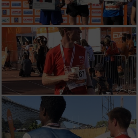
Analyse von Zielgruppen durch Statistiken
oder Kombinationen von Daten aus
verschiedenen Quellen
Entwicklung und Verbesserung der Angebote
Verwendung reduzierter Daten zur Auswahl
von Inhalten
IAB-Besonderheiten:
Verwendung genauer Standortdaten
Geräte anhand von aktiv angeforderten
Informationen identifizieren
Nicht-IAB-Verarbeitungszwecke:
Notwendig
Performance