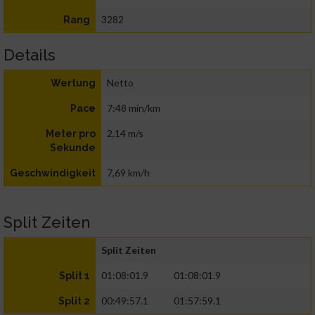
3282
Rang
Details
Netto
Wertung
7:48 min/km
Pace
2,14 m/s
Meter pro
Sekunde
7,69 km/h
Geschwindigkeit
Split Zeiten
Split Zeiten
01:08:01.9
01:08:01.9
Split 1
00:49:57.1
01:57:59.1
Split 2