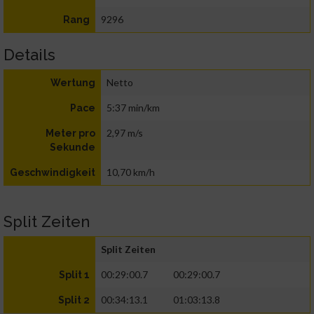
9296
Rang
Details
Netto
Wertung
5:37 min/km
Pace
2,97 m/s
Meter pro
Sekunde
10,70 km/h
Geschwindigkeit
Split Zeiten
Split Zeiten
00:29:00.7
00:29:00.7
Split 1
00:34:13.1
01:03:13.8
Split 2