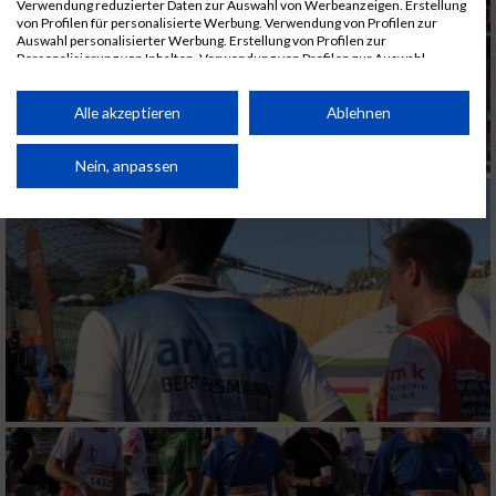
Verwendung reduzierter Daten zur Auswahl von Werbeanzeigen. Erstellung
von Profilen für personalisierte Werbung. Verwendung von Profilen zur
Auswahl personalisierter Werbung. Erstellung von Profilen zur
Personalisierung von Inhalten. Verwendung von Profilen zur Auswahl
personalisierter Inhalte. Messung der Werbeleistung. Messung der
Performance von Inhalten. Analyse von Zielgruppen durch Statistiken oder
Kombinationen von Daten aus verschiedenen Quellen. Entwicklung und
Alle akzeptieren
Ablehnen
Verbesserung der Angebote. Verwendung reduzierter Daten zur Auswahl
von Inhalten.
Daten können außerhalb der Europäischen Union weitergegeben und in die
Nein, anpassen
USA gesendet werden.
Ihre Einwilligung und die cookie Richtlinie gelten ausschließlich für diese
Website/App.
Partnerliste anzeigen (1 IAB-Anbieter)
Wir nutzen Ihre Daten für folgende Zwecke:
IAB-Verarbeitungszwecke:
Speichern von oder Zugriff auf Informationen
auf einem Endgerät
Verwendung reduzierter Daten zur Auswahl
von Werbeanzeigen