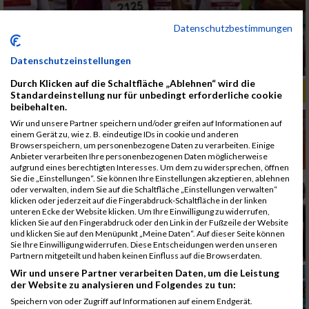
Datenschutzbestimmungen
Datenschutzeinstellungen
Durch Klicken auf die Schaltfläche „Ablehnen“ wird die
ALBUM B2RUN MÜNCHEN, B2RUN / 16.07.2019
Standardeinstellung nur für unbedingt erforderliche cookie
beibehalten.
Wir und unsere Partner speichern und/oder greifen auf Informationen auf
einem Gerät zu, wie z. B. eindeutige IDs in cookie und anderen
Browserspeichern, um personenbezogene Daten zu verarbeiten. Einige
Anbieter verarbeiten Ihre personenbezogenen Daten möglicherweise
aufgrund eines berechtigten Interesses. Um dem zu widersprechen, öffnen
Sie die „Einstellungen“. Sie können Ihre Einstellungen akzeptieren, ablehnen
oder verwalten, indem Sie auf die Schaltfläche „Einstellungen verwalten“
klicken oder jederzeit auf die Fingerabdruck-Schaltfläche in der linken
unteren Ecke der Website klicken. Um Ihre Einwilligung zu widerrufen,
klicken Sie auf den Fingerabdruck oder den Link in der Fußzeile der Website
und klicken Sie auf den Menüpunkt „Meine Daten“. Auf dieser Seite können
Sie Ihre Einwilligung widerrufen. Diese Entscheidungen werden unseren
Partnern mitgeteilt und haben keinen Einfluss auf die Browserdaten.
Wir und unsere Partner verarbeiten Daten, um die Leistung
der Website zu analysieren und Folgendes zu tun:
Speichern von oder Zugriff auf Informationen auf einem Endgerät.