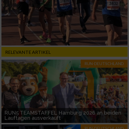
Erstellung von Profilen für personalisierte
Werbung
Verwendung von Profilen zur Auswahl
personalisierter Werbung
Erstellung von Profilen zur Personalisierung
von Inhalten
RELEVANTE ARTIKEL
Verwendung von Profilen zur Auswahl
personalisierter Inhalte
RUN-DEUTSCHLAND
Messung der Werbeleistung
Messung der Performance von Inhalten
Analyse von Zielgruppen durch Statistiken
RUN5 TEAMSTAFFEL Hamburg 2026 an beiden
oder Kombinationen von Daten aus
Lauftagen ausverkauft
verschiedenen Quellen
RUN-DEUTSCHLAND