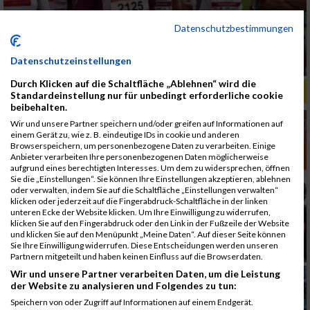
Datenschutzbestimmungen
Datenschutzeinstellungen
Durch Klicken auf die Schaltfläche „Ablehnen“ wird die
ALBUM B2RUN MÜNCHEN, B2RUN / 16.07.2019
Standardeinstellung nur für unbedingt erforderliche cookie
beibehalten.
Wir und unsere Partner speichern und/oder greifen auf Informationen auf
einem Gerät zu, wie z. B. eindeutige IDs in cookie und anderen
Browserspeichern, um personenbezogene Daten zu verarbeiten. Einige
Anbieter verarbeiten Ihre personenbezogenen Daten möglicherweise
aufgrund eines berechtigten Interesses. Um dem zu widersprechen, öffnen
Sie die „Einstellungen“. Sie können Ihre Einstellungen akzeptieren, ablehnen
oder verwalten, indem Sie auf die Schaltfläche „Einstellungen verwalten“
klicken oder jederzeit auf die Fingerabdruck-Schaltfläche in der linken
unteren Ecke der Website klicken. Um Ihre Einwilligung zu widerrufen,
klicken Sie auf den Fingerabdruck oder den Link in der Fußzeile der Website
und klicken Sie auf den Menüpunkt „Meine Daten“. Auf dieser Seite können
Sie Ihre Einwilligung widerrufen. Diese Entscheidungen werden unseren
Partnern mitgeteilt und haben keinen Einfluss auf die Browserdaten.
Wir und unsere Partner verarbeiten Daten, um die Leistung
der Website zu analysieren und Folgendes zu tun:
Speichern von oder Zugriff auf Informationen auf einem Endgerät.