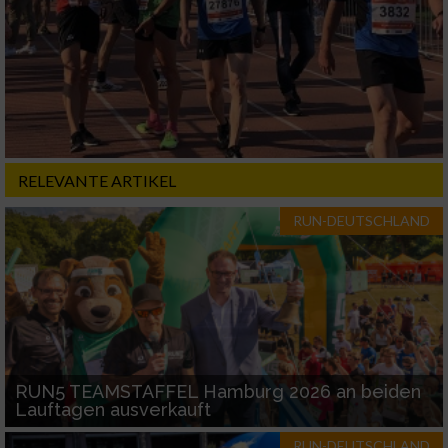
Erstellung von Profilen für personalisierte
Werbung
Verwendung von Profilen zur Auswahl
personalisierter Werbung
Erstellung von Profilen zur Personalisierung
von Inhalten
RELEVANTE ARTIKEL
Verwendung von Profilen zur Auswahl
personalisierter Inhalte
RUN-DEUTSCHLAND
Messung der Werbeleistung
Messung der Performance von Inhalten
Analyse von Zielgruppen durch Statistiken
RUN5 TEAMSTAFFEL Hamburg 2026 an beiden
oder Kombinationen von Daten aus
Lauftagen ausverkauft
verschiedenen Quellen
RUN-DEUTSCHLAND