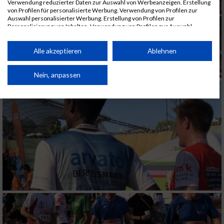
Verwendung reduzierter Daten zur Auswahl von Werbeanzeigen. Erstellung
von Profilen für personalisierte Werbung. Verwendung von Profilen zur
Auswahl personalisierter Werbung. Erstellung von Profilen zur
Personalisierung von Inhalten. Verwendung von Profilen zur Auswahl
personalisierter Inhalte. Messung der Werbeleistung. Messung der
Performance von Inhalten. Analyse von Zielgruppen durch Statistiken oder
Kombinationen von Daten aus verschiedenen Quellen. Entwicklung und
Alle akzeptieren
Ablehnen
Verbesserung der Angebote. Verwendung reduzierter Daten zur Auswahl
von Inhalten.
Daten können außerhalb der Europäischen Union weitergegeben und in die
Nein, anpassen
USA gesendet werden.
Ihre Einwilligung und die cookie Richtlinie gelten ausschließlich für diese
Website/App.
Partnerliste anzeigen (1 IAB-Anbieter)
Wir nutzen Ihre Daten für folgende Zwecke:
IAB-Verarbeitungszwecke:
Speichern von oder Zugriff auf Informationen
auf einem Endgerät
Verwendung reduzierter Daten zur Auswahl
von Werbeanzeigen