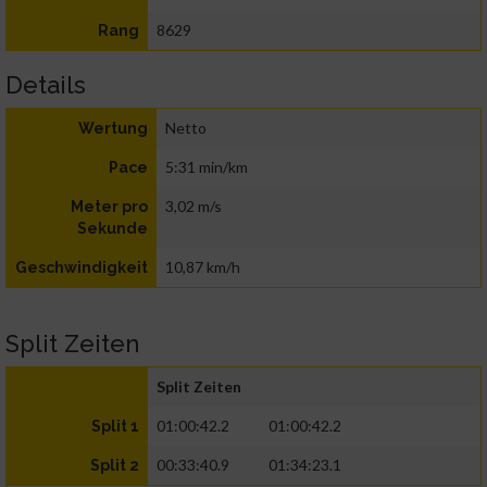
8629
Rang
Details
Netto
Wertung
5:31 min/km
Pace
3,02 m/s
Meter pro
Sekunde
10,87 km/h
Geschwindigkeit
Split Zeiten
Split Zeiten
01:00:42.2
01:00:42.2
Split 1
00:33:40.9
01:34:23.1
Split 2