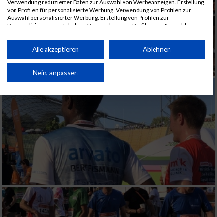
Verwendung reduzierter Daten zur Auswahl von Werbeanzeigen. Erstellung
von Profilen für personalisierte Werbung. Verwendung von Profilen zur
Auswahl personalisierter Werbung. Erstellung von Profilen zur
Personalisierung von Inhalten. Verwendung von Profilen zur Auswahl
personalisierter Inhalte. Messung der Werbeleistung. Messung der
Performance von Inhalten. Analyse von Zielgruppen durch Statistiken oder
Kombinationen von Daten aus verschiedenen Quellen. Entwicklung und
Alle akzeptieren
Ablehnen
Verbesserung der Angebote. Verwendung reduzierter Daten zur Auswahl
von Inhalten.
Daten können außerhalb der Europäischen Union weitergegeben und in die
Nein, anpassen
USA gesendet werden.
Ihre Einwilligung und die cookie Richtlinie gelten ausschließlich für diese
Website/App.
Partnerliste anzeigen (1 IAB-Anbieter)
Wir nutzen Ihre Daten für folgende Zwecke:
IAB-Verarbeitungszwecke:
Speichern von oder Zugriff auf Informationen
auf einem Endgerät
Verwendung reduzierter Daten zur Auswahl
von Werbeanzeigen