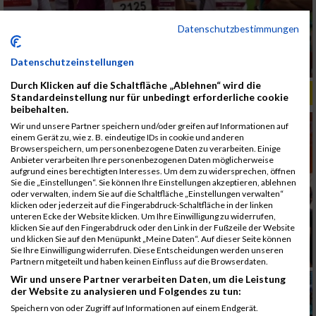
Datenschutzbestimmungen
Datenschutzeinstellungen
Durch Klicken auf die Schaltfläche „Ablehnen“ wird die
ALBUM B2RUN MÜNCHEN, B2RUN / 16.07.2019
Standardeinstellung nur für unbedingt erforderliche cookie
beibehalten.
Wir und unsere Partner speichern und/oder greifen auf Informationen auf
einem Gerät zu, wie z. B. eindeutige IDs in cookie und anderen
Browserspeichern, um personenbezogene Daten zu verarbeiten. Einige
Anbieter verarbeiten Ihre personenbezogenen Daten möglicherweise
aufgrund eines berechtigten Interesses. Um dem zu widersprechen, öffnen
Sie die „Einstellungen“. Sie können Ihre Einstellungen akzeptieren, ablehnen
oder verwalten, indem Sie auf die Schaltfläche „Einstellungen verwalten“
klicken oder jederzeit auf die Fingerabdruck-Schaltfläche in der linken
unteren Ecke der Website klicken. Um Ihre Einwilligung zu widerrufen,
klicken Sie auf den Fingerabdruck oder den Link in der Fußzeile der Website
und klicken Sie auf den Menüpunkt „Meine Daten“. Auf dieser Seite können
Sie Ihre Einwilligung widerrufen. Diese Entscheidungen werden unseren
Partnern mitgeteilt und haben keinen Einfluss auf die Browserdaten.
Wir und unsere Partner verarbeiten Daten, um die Leistung
der Website zu analysieren und Folgendes zu tun:
Speichern von oder Zugriff auf Informationen auf einem Endgerät.