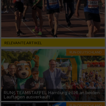
Erstellung von Profilen für personalisierte
Werbung
Verwendung von Profilen zur Auswahl
personalisierter Werbung
Erstellung von Profilen zur Personalisierung
von Inhalten
RELEVANTE ARTIKEL
Verwendung von Profilen zur Auswahl
personalisierter Inhalte
RUN-DEUTSCHLAND
Messung der Werbeleistung
Messung der Performance von Inhalten
Analyse von Zielgruppen durch Statistiken
RUN5 TEAMSTAFFEL Hamburg 2026 an beiden
oder Kombinationen von Daten aus
Lauftagen ausverkauft
verschiedenen Quellen
RUN-DEUTSCHLAND