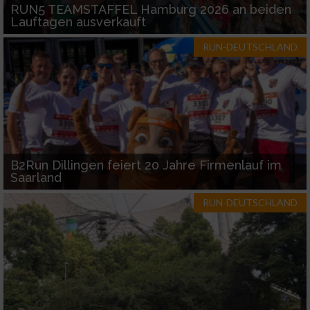
RUN5 TEAMSTAFFEL Hamburg 2026 an beiden
Lauftagen ausverkauft
Entwicklung und Verbesserung der Angebote
RUN-DEUTSCHLAND
Verwendung reduzierter Daten zur Auswahl
von Inhalten
IAB-Besonderheiten:
Verwendung genauer Standortdaten
Geräte anhand von aktiv angeforderten
B2Run Dillingen feiert 20 Jahre Firmenlauf im
Informationen identifizieren
Saarland
Nicht-IAB-Verarbeitungszwecke:
RUN-DEUTSCHLAND
Notwendig
Performance