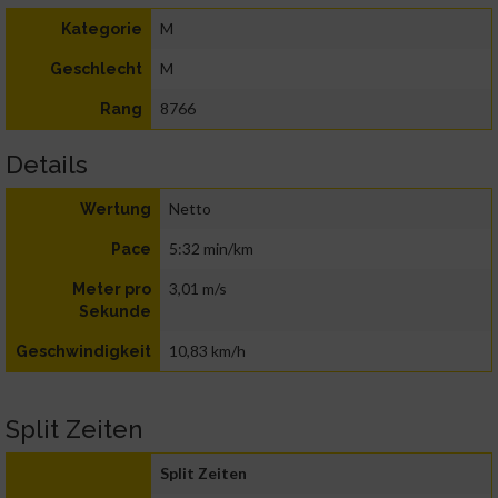
M
Kategorie
M
Geschlecht
8766
Rang
Details
Netto
Wertung
5:32 min/km
Pace
3,01 m/s
Meter pro
Sekunde
10,83 km/h
Geschwindigkeit
Split Zeiten
Split Zeiten