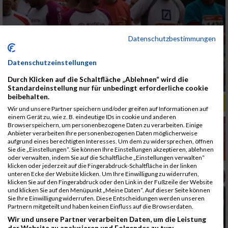
Datenschutzbestimmungen
Datenschutzeinstellungen
Durch Klicken auf die Schaltfläche „Ablehnen“ wird die
Standardeinstellung nur für unbedingt erforderliche cookie
beibehalten.
ALBUM B2RUN MÜNCHEN, B2RUN / 16.07.2019
Wir und unsere Partner speichern und/oder greifen auf Informationen auf
einem Gerät zu, wie z. B. eindeutige IDs in cookie und anderen
Browserspeichern, um personenbezogene Daten zu verarbeiten. Einige
Anbieter verarbeiten Ihre personenbezogenen Daten möglicherweise
aufgrund eines berechtigten Interesses. Um dem zu widersprechen, öffnen
Sie die „Einstellungen“. Sie können Ihre Einstellungen akzeptieren, ablehnen
oder verwalten, indem Sie auf die Schaltfläche „Einstellungen verwalten“
klicken oder jederzeit auf die Fingerabdruck-Schaltfläche in der linken
unteren Ecke der Website klicken. Um Ihre Einwilligung zu widerrufen,
klicken Sie auf den Fingerabdruck oder den Link in der Fußzeile der Website
und klicken Sie auf den Menüpunkt „Meine Daten“. Auf dieser Seite können
Sie Ihre Einwilligung widerrufen. Diese Entscheidungen werden unseren
Partnern mitgeteilt und haben keinen Einfluss auf die Browserdaten.
Wir und unsere Partner verarbeiten Daten, um die Leistung
der Website zu analysieren und Folgendes zu tun: