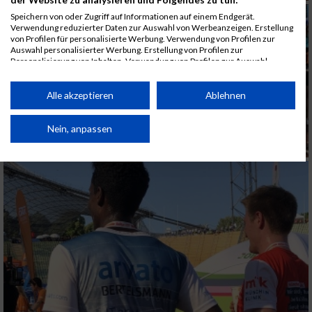
Speichern von oder Zugriff auf Informationen auf einem Endgerät.
Verwendung reduzierter Daten zur Auswahl von Werbeanzeigen. Erstellung
von Profilen für personalisierte Werbung. Verwendung von Profilen zur
Auswahl personalisierter Werbung. Erstellung von Profilen zur
Personalisierung von Inhalten. Verwendung von Profilen zur Auswahl
personalisierter Inhalte. Messung der Werbeleistung. Messung der
Performance von Inhalten. Analyse von Zielgruppen durch Statistiken oder
Kombinationen von Daten aus verschiedenen Quellen. Entwicklung und
Alle akzeptieren
Ablehnen
Verbesserung der Angebote. Verwendung reduzierter Daten zur Auswahl
von Inhalten.
Daten können außerhalb der Europäischen Union weitergegeben und in die
Nein, anpassen
USA gesendet werden.
Ihre Einwilligung und die cookie Richtlinie gelten ausschließlich für diese
Website/App.
Partnerliste anzeigen (1 IAB-Anbieter)
Wir nutzen Ihre Daten für folgende Zwecke:
IAB-Verarbeitungszwecke:
Speichern von oder Zugriff auf Informationen
auf einem Endgerät
Verwendung reduzierter Daten zur Auswahl
von Werbeanzeigen