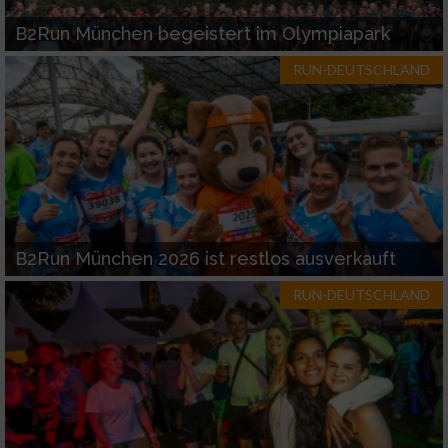
Funktional
B2Run München begeistert im Olympiapark
Werbung
RUN-DEUTSCHLAND
B2Run München 2026 ist restlos ausverkauft
RUN-DEUTSCHLAND