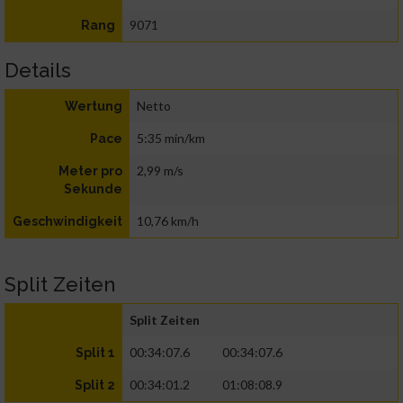
9071
Rang
Details
Netto
Wertung
5:35 min/km
Pace
2,99 m/s
Meter pro
Sekunde
10,76 km/h
Geschwindigkeit
Split Zeiten
Split Zeiten
00:34:07.6
00:34:07.6
Split 1
00:34:01.2
01:08:08.9
Split 2