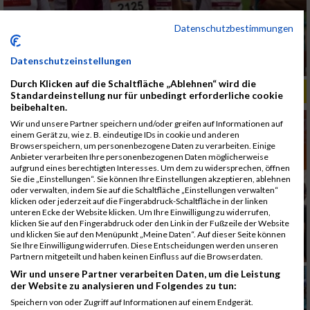
Datenschutzbestimmungen
Datenschutzeinstellungen
Durch Klicken auf die Schaltfläche „Ablehnen“ wird die
ALBUM B2RUN MÜNCHEN, B2RUN / 16.07.2019
Standardeinstellung nur für unbedingt erforderliche cookie
beibehalten.
Wir und unsere Partner speichern und/oder greifen auf Informationen auf
einem Gerät zu, wie z. B. eindeutige IDs in cookie und anderen
Browserspeichern, um personenbezogene Daten zu verarbeiten. Einige
Anbieter verarbeiten Ihre personenbezogenen Daten möglicherweise
aufgrund eines berechtigten Interesses. Um dem zu widersprechen, öffnen
Sie die „Einstellungen“. Sie können Ihre Einstellungen akzeptieren, ablehnen
oder verwalten, indem Sie auf die Schaltfläche „Einstellungen verwalten“
klicken oder jederzeit auf die Fingerabdruck-Schaltfläche in der linken
unteren Ecke der Website klicken. Um Ihre Einwilligung zu widerrufen,
klicken Sie auf den Fingerabdruck oder den Link in der Fußzeile der Website
und klicken Sie auf den Menüpunkt „Meine Daten“. Auf dieser Seite können
Sie Ihre Einwilligung widerrufen. Diese Entscheidungen werden unseren
Partnern mitgeteilt und haben keinen Einfluss auf die Browserdaten.
Wir und unsere Partner verarbeiten Daten, um die Leistung
der Website zu analysieren und Folgendes zu tun:
Speichern von oder Zugriff auf Informationen auf einem Endgerät.