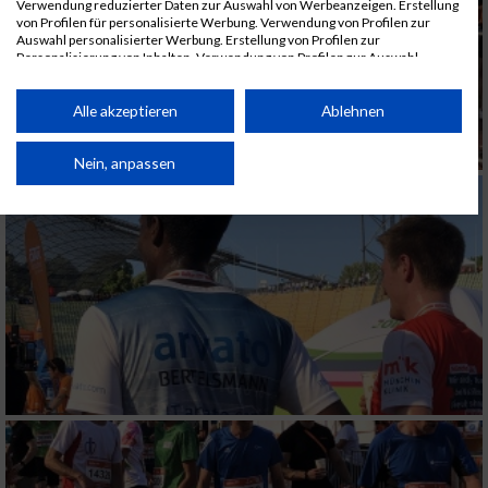
Verwendung reduzierter Daten zur Auswahl von Werbeanzeigen. Erstellung
von Profilen für personalisierte Werbung. Verwendung von Profilen zur
Auswahl personalisierter Werbung. Erstellung von Profilen zur
Personalisierung von Inhalten. Verwendung von Profilen zur Auswahl
personalisierter Inhalte. Messung der Werbeleistung. Messung der
Performance von Inhalten. Analyse von Zielgruppen durch Statistiken oder
Kombinationen von Daten aus verschiedenen Quellen. Entwicklung und
Alle akzeptieren
Ablehnen
Verbesserung der Angebote. Verwendung reduzierter Daten zur Auswahl
von Inhalten.
Daten können außerhalb der Europäischen Union weitergegeben und in die
Nein, anpassen
USA gesendet werden.
Ihre Einwilligung und die cookie Richtlinie gelten ausschließlich für diese
Website/App.
Partnerliste anzeigen (1 IAB-Anbieter)
Wir nutzen Ihre Daten für folgende Zwecke:
IAB-Verarbeitungszwecke:
Speichern von oder Zugriff auf Informationen
auf einem Endgerät
Verwendung reduzierter Daten zur Auswahl
von Werbeanzeigen