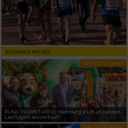
Erstellung von Profilen für personalisierte
Werbung
Verwendung von Profilen zur Auswahl
personalisierter Werbung
Erstellung von Profilen zur Personalisierung
von Inhalten
RELEVANTE ARTIKEL
Verwendung von Profilen zur Auswahl
personalisierter Inhalte
RUN-DEUTSCHLAND
Messung der Werbeleistung
Messung der Performance von Inhalten
Analyse von Zielgruppen durch Statistiken
RUN5 TEAMSTAFFEL Hamburg 2026 an beiden
oder Kombinationen von Daten aus
Lauftagen ausverkauft
verschiedenen Quellen
RUN-DEUTSCHLAND