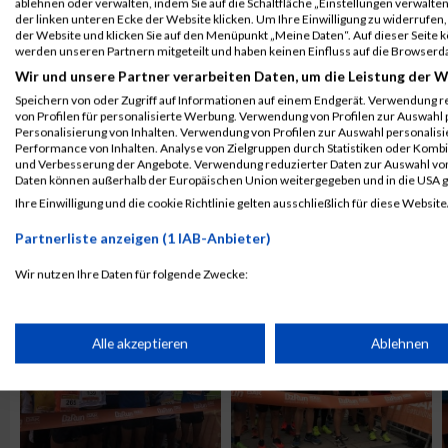
ablehnen oder verwalten, indem Sie auf die Schaltfläche „Einstellungen verwalten“
der linken unteren Ecke der Website klicken. Um Ihre Einwilligung zu widerrufen, 
der Website und klicken Sie auf den Menüpunkt „Meine Daten“. Auf dieser Seite 
werden unseren Partnern mitgeteilt und haben keinen Einfluss auf die Browserd
Wir und unsere Partner verarbeiten Daten, um die Leistung der W
Speichern von oder Zugriff auf Informationen auf einem Endgerät. Verwendung r
von Profilen für personalisierte Werbung. Verwendung von Profilen zur Auswahl p
Personalisierung von Inhalten. Verwendung von Profilen zur Auswahl personalis
Performance von Inhalten. Analyse von Zielgruppen durch Statistiken oder Komb
und Verbesserung der Angebote. Verwendung reduzierter Daten zur Auswahl von
Daten können außerhalb der Europäischen Union weitergegeben und in die USA 
Ihre Einwilligung und die cookie Richtlinie gelten ausschließlich für diese Website
ALBUM B2RUN KÖLN / 05.09.2019
Partnerliste anzeigen (1 IAB-Anbieter)
Wir nutzen Ihre Daten für folgende Zwecke:
IAB-Verarbeitungszwecke:
Speichern von oder Zugriff auf Informationen auf einem Endge
Alle akzeptieren
Ablehnen
Verwendung reduzierter Daten zur Auswahl von Werbeanzeige