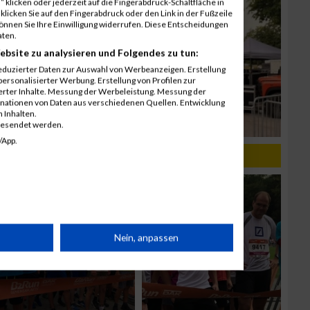
 klicken oder jederzeit auf die Fingerabdruck-Schaltfläche in
klicken Sie auf den Fingerabdruck oder den Link in der Fußzeile
können Sie Ihre Einwilligung widerrufen. Diese Entscheidungen
aten.
ebsite zu analysieren und Folgendes zu tun:
eduzierter Daten zur Auswahl von Werbeanzeigen. Erstellung
ersonalisierter Werbung. Erstellung von Profilen zur
ierter Inhalte. Messung der Werbeleistung. Messung der
inationen von Daten aus verschiedenen Quellen. Entwicklung
 Inhalten.
gesendet werden.
/App.
rät
Nein, anpassen
n