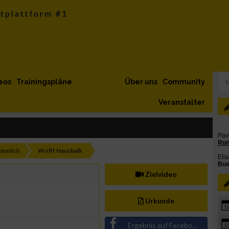
eos
Trainingspläne
Über uns
Community
Veranstalter
ännlich
Wolff Hausbalk
Zielvideo
Urkunde
1
Ergebnis auf Facebook teilen
1