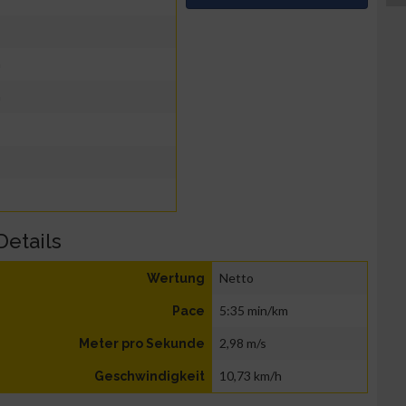
G
G
Details
Netto
Wertung
5:35 min/km
Pace
2,98 m/s
Meter pro Sekunde
10,73 km/h
Geschwindigkeit