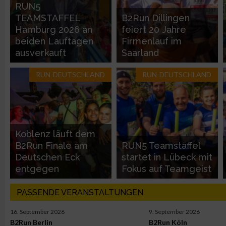
Entwicklung und Verbesserung der Angebote
RUN5
TEAMSTAFFEL
B2Run Dillingen
Hamburg 2026 an
feiert 20 Jahre
Verwendung reduzierter Daten zur Auswahl von Inhalten
beiden Lauftagen
Firmenlauf im
ausverkauft
Saarland
IAB-Besonderheiten:
RUN-DEUTSCHLAND
RUN-DEUTSCHLAND
Verwendung genauer Standortdaten
Geräte anhand von aktiv angeforderten Informationen identifi
Nicht-IAB-Verarbeitungszwecke:
Koblenz läuft dem
B2Run Finale am
RUN5 Teamstaffel
Notwendig
Deutschen Eck
startet in Lübeck mit
entgegen
Fokus auf Teamgeist
Performance
PASSENDE VERANSTALTUNGEN
Funktional
16. September 2026
9. September 2026
B2Run Berlin
B2Run Köln