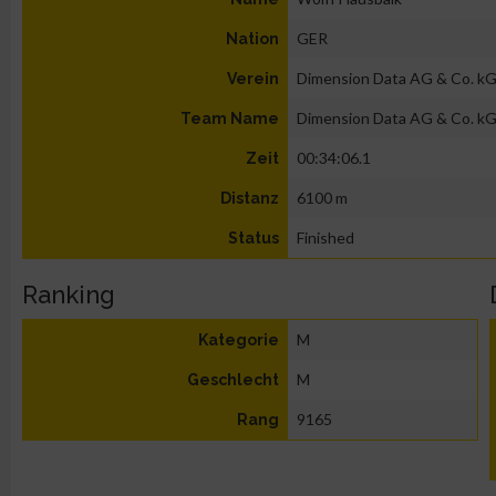
GER
Nation
Dimension Data AG & Co. k
Verein
Dimension Data AG & Co. k
Team Name
00:34:06.1
Zeit
6100 m
Distanz
Finished
Status
Ranking
M
Kategorie
M
Geschlecht
9165
Rang