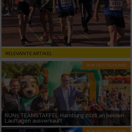
Erstellung von Profilen für personalisierte
Werbung
Verwendung von Profilen zur Auswahl
personalisierter Werbung
Erstellung von Profilen zur Personalisierung
von Inhalten
RELEVANTE ARTIKEL
Verwendung von Profilen zur Auswahl
personalisierter Inhalte
RUN-DEUTSCHLAND
Messung der Werbeleistung
Messung der Performance von Inhalten
Analyse von Zielgruppen durch Statistiken
RUN5 TEAMSTAFFEL Hamburg 2026 an beiden
oder Kombinationen von Daten aus
Lauftagen ausverkauft
verschiedenen Quellen
RUN-DEUTSCHLAND