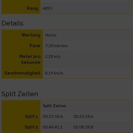
6891
Rang
Details
Netto
Wertung
7:20 min/km
Pace
2,28 m/s
Meter pro
Sekunde
8,19 km/h
Geschwindigkeit
Split Zeiten
Split Zeiten
00:23:58.6
00:23:58.6
Split 1
00:44:41.1
01:08:39.8
Split 2