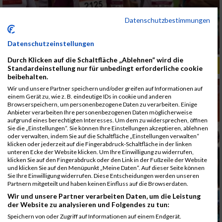
Datenschutzbestimmungen
Datenschutzeinstellungen
Durch Klicken auf die Schaltfläche „Ablehnen“ wird die
ALBUM B2RUN MÜNCHEN, B2RUN / 16.07.2019
Standardeinstellung nur für unbedingt erforderliche cookie
beibehalten.
Wir und unsere Partner speichern und/oder greifen auf Informationen auf
einem Gerät zu, wie z. B. eindeutige IDs in cookie und anderen
Browserspeichern, um personenbezogene Daten zu verarbeiten. Einige
Anbieter verarbeiten Ihre personenbezogenen Daten möglicherweise
aufgrund eines berechtigten Interesses. Um dem zu widersprechen, öffnen
Sie die „Einstellungen“. Sie können Ihre Einstellungen akzeptieren, ablehnen
oder verwalten, indem Sie auf die Schaltfläche „Einstellungen verwalten“
klicken oder jederzeit auf die Fingerabdruck-Schaltfläche in der linken
unteren Ecke der Website klicken. Um Ihre Einwilligung zu widerrufen,
klicken Sie auf den Fingerabdruck oder den Link in der Fußzeile der Website
und klicken Sie auf den Menüpunkt „Meine Daten“. Auf dieser Seite können
Sie Ihre Einwilligung widerrufen. Diese Entscheidungen werden unseren
Partnern mitgeteilt und haben keinen Einfluss auf die Browserdaten.
Wir und unsere Partner verarbeiten Daten, um die Leistung
der Website zu analysieren und Folgendes zu tun:
Speichern von oder Zugriff auf Informationen auf einem Endgerät.