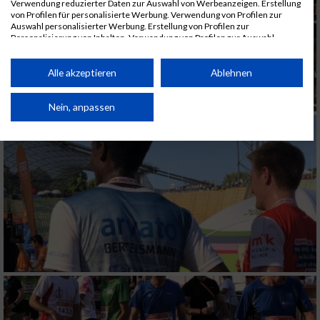
Verwendung reduzierter Daten zur Auswahl von Werbeanzeigen. Erstellung
von Profilen für personalisierte Werbung. Verwendung von Profilen zur
Auswahl personalisierter Werbung. Erstellung von Profilen zur
Personalisierung von Inhalten. Verwendung von Profilen zur Auswahl
personalisierter Inhalte. Messung der Werbeleistung. Messung der
Performance von Inhalten. Analyse von Zielgruppen durch Statistiken oder
Kombinationen von Daten aus verschiedenen Quellen. Entwicklung und
Alle akzeptieren
Ablehnen
Verbesserung der Angebote. Verwendung reduzierter Daten zur Auswahl
von Inhalten.
Daten können außerhalb der Europäischen Union weitergegeben und in die
Nein, anpassen
USA gesendet werden.
Ihre Einwilligung und die cookie Richtlinie gelten ausschließlich für diese
Website/App.
Partnerliste anzeigen (1 IAB-Anbieter)
Wir nutzen Ihre Daten für folgende Zwecke:
IAB-Verarbeitungszwecke:
Speichern von oder Zugriff auf Informationen
auf einem Endgerät
Verwendung reduzierter Daten zur Auswahl
von Werbeanzeigen