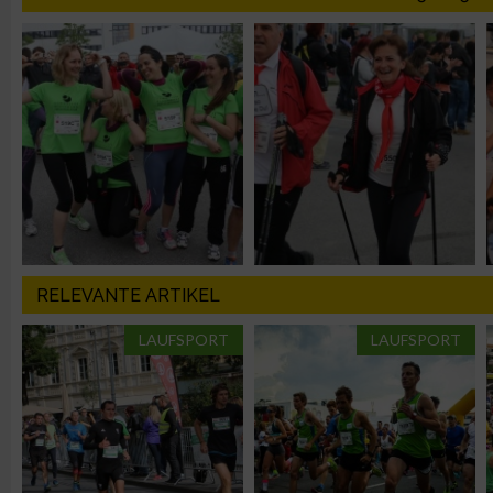
Analyse von Zielgruppen durch Statistiken oder Kombinatione
verschiedenen Quellen
Entwicklung und Verbesserung der Angebote
Verwendung reduzierter Daten zur Auswahl von Inhalten
IAB-Besonderheiten:
Verwendung genauer Standortdaten
RELEVANTE ARTIKEL
Geräte anhand von aktiv angeforderten Informationen identifi
LAUFSPORT
LAUFSPORT
Nicht-IAB-Verarbeitungszwecke:
Notwendig