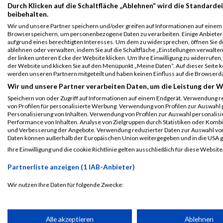
Durch Klicken auf die Schaltfläche „Ablehnen“ wird die Standardei
beibehalten.
Wir und unsere Partner speichern und/oder greifen auf Informationen auf einem G
Browserspeichern, um personenbezogene Daten zu verarbeiten. Einige Anbiete
aufgrund eines berechtigten Interesses. Um dem zu widersprechen, öffnen Sie die
ablehnen oder verwalten, indem Sie auf die Schaltfläche „Einstellungen verwalten“
der linken unteren Ecke der Website klicken. Um Ihre Einwilligung zu widerrufen, 
der Website und klicken Sie auf den Menüpunkt „Meine Daten“. Auf dieser Seite 
werden unseren Partnern mitgeteilt und haben keinen Einfluss auf die Browserd
Wir und unsere Partner verarbeiten Daten, um die Leistung der W
Speichern von oder Zugriff auf Informationen auf einem Endgerät. Verwendung r
von Profilen für personalisierte Werbung. Verwendung von Profilen zur Auswahl p
Personalisierung von Inhalten. Verwendung von Profilen zur Auswahl personalis
Performance von Inhalten. Analyse von Zielgruppen durch Statistiken oder Komb
und Verbesserung der Angebote. Verwendung reduzierter Daten zur Auswahl von
Daten können außerhalb der Europäischen Union weitergegeben und in die USA 
Ihre Einwilligung und die cookie Richtlinie gelten ausschließlich für diese Website
Partnerliste anzeigen (1 IAB-Anbieter)
ALBUM NEUNKIRCHNER FIRMENLAUF / 21.06.2018
Wir nutzen Ihre Daten für folgende Zwecke:
IAB-Verarbeitungszwecke:
Speichern von oder Zugriff auf Informationen auf einem Endge
Alle akzeptieren
Ablehnen