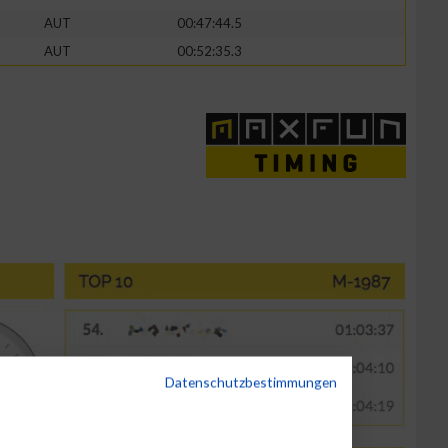
AUT
00:47:44.5
AUT
00:52:35.3
Datenschutzbestimmungen