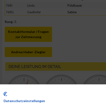
768I
Linda
Pölzlbauer
768G
Gaulhofer
Sabine
Rang:
3.
Kontaktformular / Fragen
zur Zeitmessung
Andrea Huber-Ziegler
Datenschutzeinstellungen