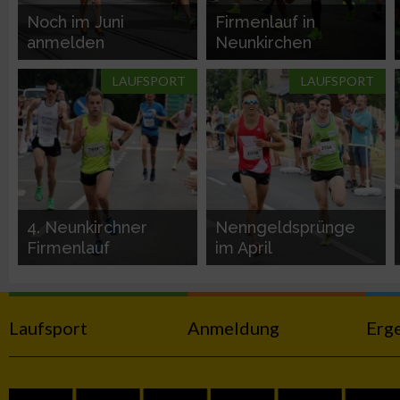
Performance
Noch im Juni
Firmenlauf in
anmelden
Neunkirchen
Funktional
LAUFSPORT
LAUFSPORT
Werbung
4. Neunkirchner
Nenngeldsprünge
Firmenlauf
im April
Laufsport
Anmeldung
Erg