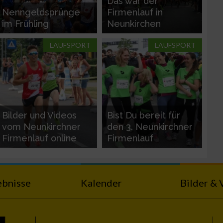
Das war der
Nenngeldsprünge
Firmenlauf in
im Frühling
Neunkirchen
LAUFSPORT
LAUFSPORT
Bilder und Videos
Bist Du bereit für
vom Neunkirchner
den 3. Neunkirchner
Firmenlauf online
Firmenlauf
ebnisse
Kalender
Bilder & 