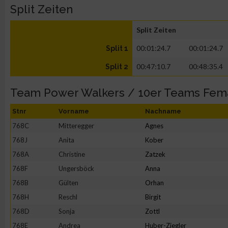
Split Zeiten
Split Zeiten
00:01:24.7
00:01:24.7
Split 1
00:47:10.7
00:48:35.4
Split 2
Team Power Walkers / 10er Teams Fem
Stnr
Vorname
Nachname
768C
Mitteregger
Agnes
768J
Anita
Kober
768A
Christine
Zatzek
768F
Ungersböck
Anna
768B
Gülten
Orhan
768H
Reschl
Birgit
768D
Sonja
Zottl
768E
Andrea
Huber-Ziegler