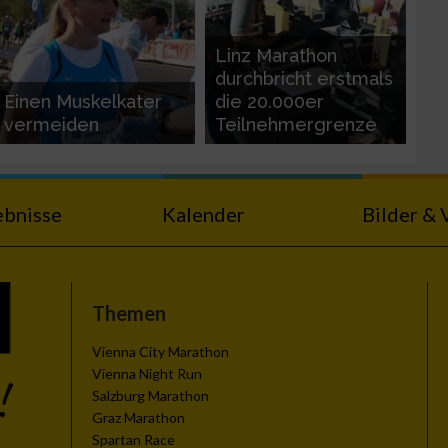
Linz Marathon
durchbricht erstmals
Einen Muskelkater
die 20.000er
vermeiden
Teilnehmergrenze
ebnisse
Kalender
Bilder & 
Themen
Vienna City Marathon
Vienna Night Run
Salzburg Marathon
Graz Marathon
Spartan Race