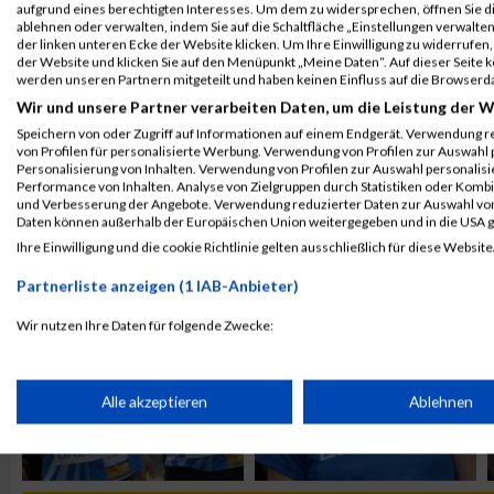
aufgrund eines berechtigten Interesses. Um dem zu widersprechen, öffnen Sie die
ablehnen oder verwalten, indem Sie auf die Schaltfläche „Einstellungen verwalten“
der linken unteren Ecke der Website klicken. Um Ihre Einwilligung zu widerrufen, 
der Website und klicken Sie auf den Menüpunkt „Meine Daten“. Auf dieser Seite 
werden unseren Partnern mitgeteilt und haben keinen Einfluss auf die Browserd
Wir und unsere Partner verarbeiten Daten, um die Leistung der W
Speichern von oder Zugriff auf Informationen auf einem Endgerät. Verwendung r
von Profilen für personalisierte Werbung. Verwendung von Profilen zur Auswahl p
Personalisierung von Inhalten. Verwendung von Profilen zur Auswahl personalis
Performance von Inhalten. Analyse von Zielgruppen durch Statistiken oder Komb
und Verbesserung der Angebote. Verwendung reduzierter Daten zur Auswahl von
ALBUM BOREALIS LINZ DONAU MARATHON - START /
Daten können außerhalb der Europäischen Union weitergegeben und in die USA 
Ihre Einwilligung und die cookie Richtlinie gelten ausschließlich für diese Website
Partnerliste anzeigen (1 IAB-Anbieter)
Wir nutzen Ihre Daten für folgende Zwecke:
IAB-Verarbeitungszwecke:
Speichern von oder Zugriff auf Informationen auf einem Endge
Alle akzeptieren
Ablehnen
Verwendung reduzierter Daten zur Auswahl von Werbeanzeige