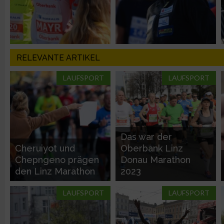
Entwicklung und Verbesserung der Angebote
Verwendung reduzierter Daten zur Auswahl von Inhalten
RELEVANTE ARTIKEL
IAB-Besonderheiten:
LAUFSPORT
LAUFSPORT
Verwendung genauer Standortdaten
Geräte anhand von aktiv angeforderten Informationen identifi
Das war der
Nicht-IAB-Verarbeitungszwecke:
Cheruiyot und
Oberbank Linz
Notwendig
Chepngeno prägen
Donau Marathon
den Linz Marathon
2023
Performance
LAUFSPORT
LAUFSPORT
Funktional