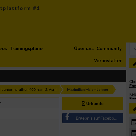
eos
Trainingspläne
Über uns
Community
Veranstalter
Juniormarathon 400m am 2. April
Maximilian Maier-Lehner
n
Urkunde
Ergebnis auf Facebook teilen
1
1