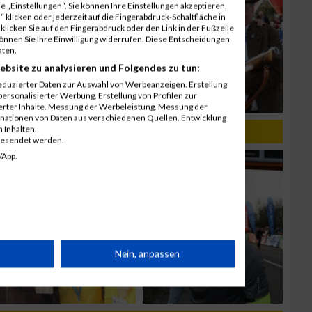
 „Einstellungen“. Sie können Ihre Einstellungen akzeptieren,
 klicken oder jederzeit auf die Fingerabdruck-Schaltfläche in
klicken Sie auf den Fingerabdruck oder den Link in der Fußzeile
können Sie Ihre Einwilligung widerrufen. Diese Entscheidungen
aten.
ebsite zu analysieren und Folgendes zu tun:
eduzierter Daten zur Auswahl von Werbeanzeigen. Erstellung
ersonalisierter Werbung. Erstellung von Profilen zur
ierter Inhalte. Messung der Werbeleistung. Messung der
inationen von Daten aus verschiedenen Quellen. Entwicklung
 Inhalten.
 03.04.2016
gesendet werden.
/App.
rät
Nein, anpassen
n