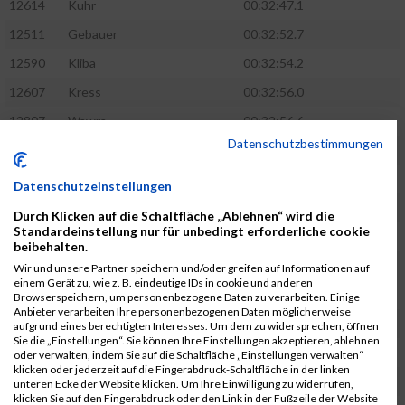
12614
Kuhr
00:32:47.1
12511
Gebauer
00:32:52.7
12590
Kliba
00:32:54.2
12607
Kress
00:32:56.0
12807
Wawra
00:32:56.6
Datenschutzbestimmungen
12420
Bially
00:32:58.3
12761
Seider
00:32:59.5
Datenschutzeinstellungen
12489
Fechter
00:32:59.7
Durch Klicken auf die Schaltfläche „Ablehnen“ wird die
Standardeinstellung nur für unbedingt erforderliche cookie
12727
Simon
00:33:05.5
beibehalten.
12809
Weber
00:33:06.6
Wir und unsere Partner speichern und/oder greifen auf Informationen auf
einem Gerät zu, wie z. B. eindeutige IDs in cookie und anderen
12719
Sassrath
00:33:06.9
Browserspeichern, um personenbezogene Daten zu verarbeiten. Einige
Anbieter verarbeiten Ihre personenbezogenen Daten möglicherweise
12654
Mueller
00:33:09.0
aufgrund eines berechtigten Interesses. Um dem zu widersprechen, öffnen
Sie die „Einstellungen“. Sie können Ihre Einstellungen akzeptieren, ablehnen
12477
Duschl
00:33:13.5
oder verwalten, indem Sie auf die Schaltfläche „Einstellungen verwalten“
klicken oder jederzeit auf die Fingerabdruck-Schaltfläche in der linken
12718
Sassrath
00:33:15.1
unteren Ecke der Website klicken. Um Ihre Einwilligung zu widerrufen,
klicken Sie auf den Fingerabdruck oder den Link in der Fußzeile der Website