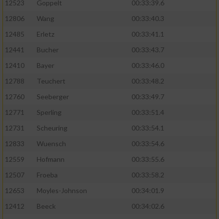
Speichern von oder Zugriff auf Informationen
12523
Goppelt
00:33:39.6
auf einem Endgerät
12806
Wang
00:33:40.3
Verwendung reduzierter Daten zur Auswahl
12485
Erletz
00:33:41.1
von Werbeanzeigen
12441
Bucher
00:33:43.7
Erstellung von Profilen für personalisierte
12410
Bayer
00:33:46.0
Werbung
12788
Teuchert
00:33:48.2
Verwendung von Profilen zur Auswahl
12760
Seeberger
00:33:49.7
personalisierter Werbung
12771
Sperling
00:33:51.4
Erstellung von Profilen zur Personalisierung
12731
Scheuring
00:33:54.1
von Inhalten
12833
Wuensch
00:33:54.6
Verwendung von Profilen zur Auswahl
12559
Hofmann
00:33:55.6
personalisierter Inhalte
12507
Froeba
00:33:58.2
Messung der Werbeleistung
12653
Moyles-Johnson
00:34:01.9
12412
Beeck
00:34:02.6
Messung der Performance von Inhalten