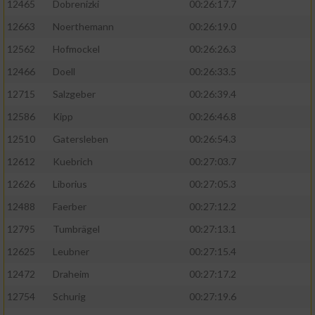
12465
Dobrenizki
00:26:17.7
12663
Noerthemann
00:26:19.0
12562
Hofmockel
00:26:26.3
12466
Doell
00:26:33.5
12715
Salzgeber
00:26:39.4
12586
Kipp
00:26:46.8
12510
Gatersleben
00:26:54.3
12612
Kuebrich
00:27:03.7
12626
Liborius
00:27:05.3
12488
Faerber
00:27:12.2
12795
Tumbrägel
00:27:13.1
12625
Leubner
00:27:15.4
12472
Draheim
00:27:17.2
12754
Schurig
00:27:19.6