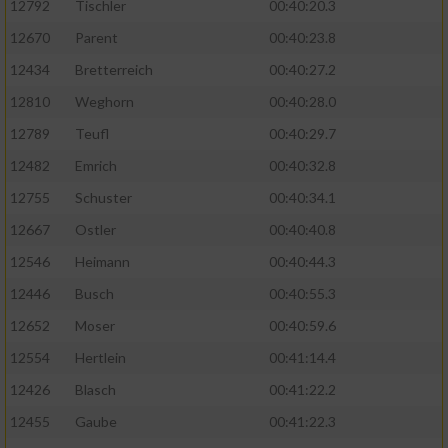
12792
Tischler
00:40:20.3
12670
Parent
00:40:23.8
12434
Bretterreich
00:40:27.2
12810
Weghorn
00:40:28.0
12789
Teufl
00:40:29.7
12482
Emrich
00:40:32.8
12755
Schuster
00:40:34.1
12667
Ostler
00:40:40.8
12546
Heimann
00:40:44.3
12446
Busch
00:40:55.3
12652
Moser
00:40:59.6
12554
Hertlein
00:41:14.4
12426
Blasch
00:41:22.2
12455
Gaube
00:41:22.3