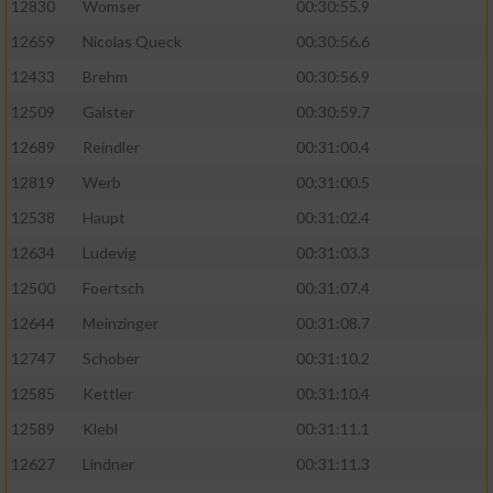
12830
Womser
00:30:55.9
12659
Nicolas Queck
00:30:56.6
12433
Brehm
00:30:56.9
12509
Galster
00:30:59.7
12689
Reindler
00:31:00.4
12819
Werb
00:31:00.5
12538
Haupt
00:31:02.4
12634
Ludevig
00:31:03.3
12500
Foertsch
00:31:07.4
12644
Meinzinger
00:31:08.7
12747
Schober
00:31:10.2
12585
Kettler
00:31:10.4
12589
Klebl
00:31:11.1
12627
Lindner
00:31:11.3