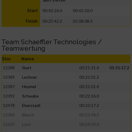
00:42:26.0
00:42:26.0
Start
00:25:42.2
01:08:08.3
Finish
Team Schaeffler Technologies /
Teamwertung
Stnr
Name
12388
Ibert
00:21:31.4
01:51:17.2
12389
Lechner
00:22:01.2
12387
Heymel
00:22:01.4
12392
Schwabe
00:22:26.0
12478
Eberstadt
00:23:17.2
12384
Blasch
00:23:58.5
12635
Lunz
00:24:33.0