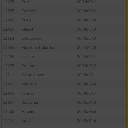
12673
Pecha
00:34:30.4
Performance
12787
Tenokis
00:34:32.4
12681
Prieb
00:34:36.4
Funktional
12427
Bleisch
00:34:37.8
12664
Oborowski
00:34:37.9
Werbung
12655
Muellers-Trakofler
00:34:42.8
12495
Fischer
00:34:43.4
12675
Pfaender
00:34:43.9
12811
Wehr-Albert
00:34:45.1
12662
Nikolaus
00:34:54.4
12633
Lorincz
00:34:56.7
12697
Reussner
00:35:04.8
12563
Hogmeni
00:35:06.6
12447
Buschka
00:35:11.6