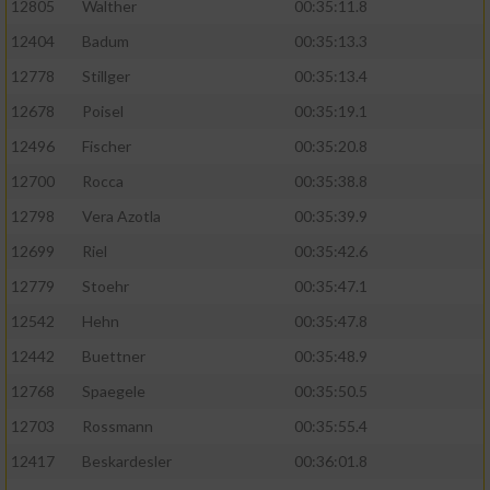
12805
Walther
00:35:11.8
12404
Badum
00:35:13.3
12778
Stillger
00:35:13.4
12678
Poisel
00:35:19.1
12496
Fischer
00:35:20.8
12700
Rocca
00:35:38.8
12798
Vera Azotla
00:35:39.9
12699
Riel
00:35:42.6
12779
Stoehr
00:35:47.1
12542
Hehn
00:35:47.8
12442
Buettner
00:35:48.9
12768
Spaegele
00:35:50.5
12703
Rossmann
00:35:55.4
12417
Beskardesler
00:36:01.8