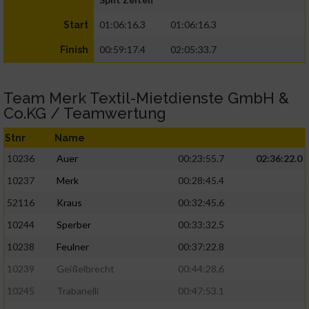
01:06:16.3
01:06:16.3
Start
00:59:17.4
02:05:33.7
Finish
Team Merk Textil-Mietdienste GmbH &
Co.KG / Teamwertung
Stnr
Name
10236
Auer
00:23:55.7
02:36:22.0
10237
Merk
00:28:45.4
52116
Kraus
00:32:45.6
10244
Sperber
00:33:32.5
10238
Feulner
00:37:22.8
10239
Geißelbrecht
00:44:28.6
10245
Trabanelli
00:47:53.1