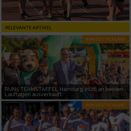
Verwendung reduzierter Daten zur Auswahl
von Inhalten
IAB-Besonderheiten:
RELEVANTE ARTIKEL
Verwendung genauer Standortdaten
RUN-DEUTSCHLAND
Geräte anhand von aktiv angeforderten
Informationen identifizieren
Nicht-IAB-Verarbeitungszwecke:
Notwendig
RUN5 TEAMSTAFFEL Hamburg 2026 an beiden
Performance
Lauftagen ausverkauft
RUN-DEUTSCHLAND
Funktional
Werbung