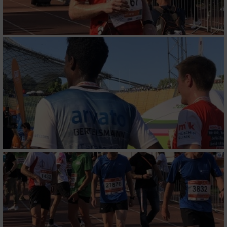
Verwendung von Profilen zur Auswahl
personalisierter Werbung
Erstellung von Profilen zur Personalisierung
von Inhalten
Verwendung von Profilen zur Auswahl
personalisierter Inhalte
Messung der Werbeleistung
Messung der Performance von Inhalten
Analyse von Zielgruppen durch Statistiken
oder Kombinationen von Daten aus
verschiedenen Quellen
Entwicklung und Verbesserung der Angebote