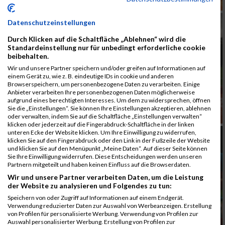
Datenschutzeinstellungen
Durch Klicken auf die Schaltfläche „Ablehnen“ wird die
Standardeinstellung nur für unbedingt erforderliche cookie
beibehalten.
Wir und unsere Partner speichern und/oder greifen auf Informationen auf
einem Gerät zu, wie z. B. eindeutige IDs in cookie und anderen
Browserspeichern, um personenbezogene Daten zu verarbeiten. Einige
Anbieter verarbeiten Ihre personenbezogenen Daten möglicherweise
aufgrund eines berechtigten Interesses. Um dem zu widersprechen, öffnen
Sie die „Einstellungen“. Sie können Ihre Einstellungen akzeptieren, ablehnen
oder verwalten, indem Sie auf die Schaltfläche „Einstellungen verwalten“
klicken oder jederzeit auf die Fingerabdruck-Schaltfläche in der linken
unteren Ecke der Website klicken. Um Ihre Einwilligung zu widerrufen,
klicken Sie auf den Fingerabdruck oder den Link in der Fußzeile der Website
und klicken Sie auf den Menüpunkt „Meine Daten“. Auf dieser Seite können
Sie Ihre Einwilligung widerrufen. Diese Entscheidungen werden unseren
Partnern mitgeteilt und haben keinen Einfluss auf die Browserdaten.
Wir und unsere Partner verarbeiten Daten, um die Leistung
der Website zu analysieren und Folgendes zu tun:
Speichern von oder Zugriff auf Informationen auf einem Endgerät.
Verwendung reduzierter Daten zur Auswahl von Werbeanzeigen. Erstellung
von Profilen für personalisierte Werbung. Verwendung von Profilen zur
Auswahl personalisierter Werbung. Erstellung von Profilen zur