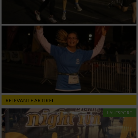
Verwendung genauer Standortdaten
Geräte anhand von aktiv angeforderten
Informationen identifizieren
Nicht-IAB-Verarbeitungszwecke:
Notwendig
Performance
Funktional
RELEVANTE ARTIKEL
Werbung
LAUFSPORT