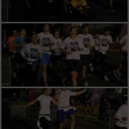
Erstellung von Profilen zur Personalisierung
von Inhalten
Verwendung von Profilen zur Auswahl
personalisierter Inhalte
Messung der Werbeleistung
Messung der Performance von Inhalten
Analyse von Zielgruppen durch Statistiken
oder Kombinationen von Daten aus
verschiedenen Quellen
Entwicklung und Verbesserung der Angebote
Verwendung reduzierter Daten zur Auswahl
von Inhalten
IAB-Besonderheiten: