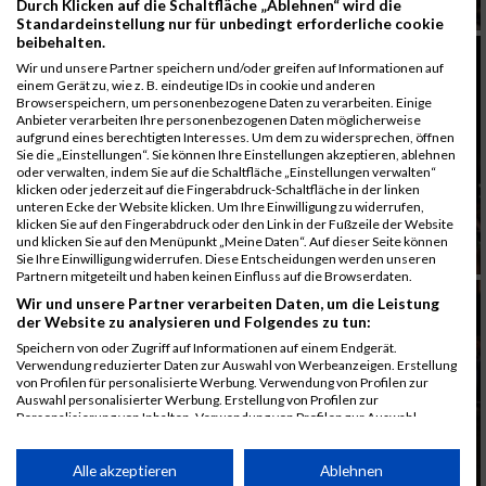
Durch Klicken auf die Schaltfläche „Ablehnen“ wird die
Standardeinstellung nur für unbedingt erforderliche cookie
beibehalten.
Wir und unsere Partner speichern und/oder greifen auf Informationen auf
einem Gerät zu, wie z. B. eindeutige IDs in cookie und anderen
Browserspeichern, um personenbezogene Daten zu verarbeiten. Einige
Anbieter verarbeiten Ihre personenbezogenen Daten möglicherweise
aufgrund eines berechtigten Interesses. Um dem zu widersprechen, öffnen
Sie die „Einstellungen“. Sie können Ihre Einstellungen akzeptieren, ablehnen
oder verwalten, indem Sie auf die Schaltfläche „Einstellungen verwalten“
klicken oder jederzeit auf die Fingerabdruck-Schaltfläche in der linken
unteren Ecke der Website klicken. Um Ihre Einwilligung zu widerrufen,
klicken Sie auf den Fingerabdruck oder den Link in der Fußzeile der Website
und klicken Sie auf den Menüpunkt „Meine Daten“. Auf dieser Seite können
Sie Ihre Einwilligung widerrufen. Diese Entscheidungen werden unseren
Partnern mitgeteilt und haben keinen Einfluss auf die Browserdaten.
Wir und unsere Partner verarbeiten Daten, um die Leistung
der Website zu analysieren und Folgendes zu tun:
Speichern von oder Zugriff auf Informationen auf einem Endgerät.
Verwendung reduzierter Daten zur Auswahl von Werbeanzeigen. Erstellung
von Profilen für personalisierte Werbung. Verwendung von Profilen zur
Auswahl personalisierter Werbung. Erstellung von Profilen zur
Personalisierung von Inhalten. Verwendung von Profilen zur Auswahl
personalisierter Inhalte. Messung der Werbeleistung. Messung der
Performance von Inhalten. Analyse von Zielgruppen durch Statistiken oder
Kombinationen von Daten aus verschiedenen Quellen. Entwicklung und
Alle akzeptieren
Ablehnen