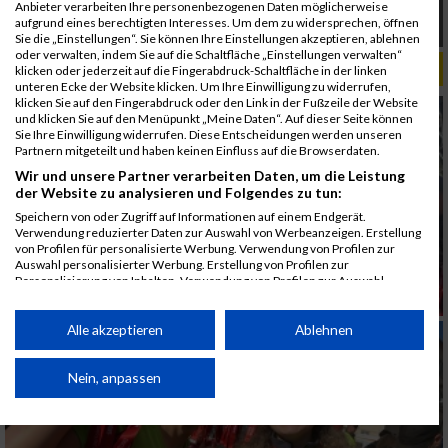
Anbieter verarbeiten Ihre personenbezogenen Daten möglicherweise
AREA SÜD MARATHON Zwei Städte ein Erlebnis
aufgrund eines berechtigten Interesses. Um dem zu widersprechen, öffnen
ein neuer Marathon
Sie die „Einstellungen“. Sie können Ihre Einstellungen akzeptieren, ablehnen
oder verwalten, indem Sie auf die Schaltfläche „Einstellungen verwalten“
ALBUM GRAZ MARATHON / 12.10.2025
klicken oder jederzeit auf die Fingerabdruck-Schaltfläche in der linken
unteren Ecke der Website klicken. Um Ihre Einwilligung zu widerrufen,
klicken Sie auf den Fingerabdruck oder den Link in der Fußzeile der Website
und klicken Sie auf den Menüpunkt „Meine Daten“. Auf dieser Seite können
Sie Ihre Einwilligung widerrufen. Diese Entscheidungen werden unseren
Partnern mitgeteilt und haben keinen Einfluss auf die Browserdaten.
Wir und unsere Partner verarbeiten Daten, um die Leistung
der Website zu analysieren und Folgendes zu tun:
Speichern von oder Zugriff auf Informationen auf einem Endgerät.
Verwendung reduzierter Daten zur Auswahl von Werbeanzeigen. Erstellung
von Profilen für personalisierte Werbung. Verwendung von Profilen zur
Auswahl personalisierter Werbung. Erstellung von Profilen zur
Personalisierung von Inhalten. Verwendung von Profilen zur Auswahl
personalisierter Inhalte. Messung der Werbeleistung. Messung der
Performance von Inhalten. Analyse von Zielgruppen durch Statistiken oder
Kombinationen von Daten aus verschiedenen Quellen. Entwicklung und
Alle akzeptieren
Ablehnen
Verbesserung der Angebote. Verwendung reduzierter Daten zur Auswahl
von Inhalten.
Daten können außerhalb der Europäischen Union weitergegeben und in die
Nein, anpassen
USA gesendet werden.
Ihre Einwilligung und die cookie Richtlinie gelten ausschließlich für diese
Website/App.