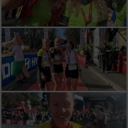
Partnerliste anzeigen (1 IAB-Anbieter)
Wir nutzen Ihre Daten für folgende Zwecke:
IAB-Verarbeitungszwecke:
Speichern von oder Zugriff auf Informationen
auf einem Endgerät
Verwendung reduzierter Daten zur Auswahl
von Werbeanzeigen
Erstellung von Profilen für personalisierte
Werbung
Verwendung von Profilen zur Auswahl
personalisierter Werbung
Erstellung von Profilen zur Personalisierung
von Inhalten
Verwendung von Profilen zur Auswahl
personalisierter Inhalte