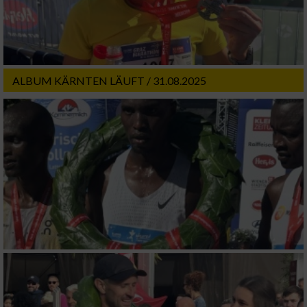
Messung der Werbeleistung
Messung der Performance von Inhalten
ALBUM KÄRNTEN LÄUFT / 31.08.2025
Analyse von Zielgruppen durch Statistiken
oder Kombinationen von Daten aus
verschiedenen Quellen
Entwicklung und Verbesserung der Angebote
Verwendung reduzierter Daten zur Auswahl
von Inhalten
IAB-Besonderheiten:
Verwendung genauer Standortdaten
Geräte anhand von aktiv angeforderten
Informationen identifizieren