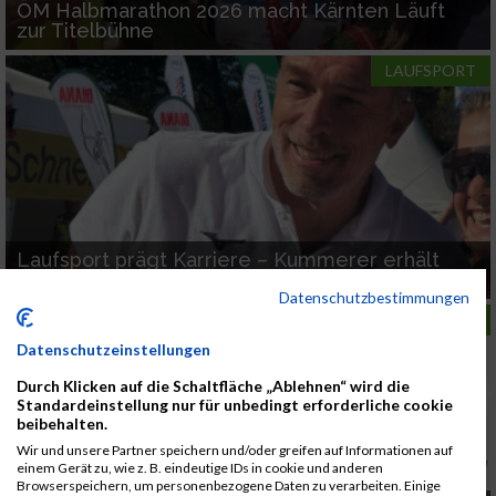
ÖM Halbmarathon 2026 macht Kärnten Läuft
zur Titelbühne
LAUFSPORT
Laufsport prägt Karriere – Kummerer erhält
Ehrenzeichen in Kärnten
Datenschutzbestimmungen
LAUFSPORT
Datenschutzeinstellungen
Durch Klicken auf die Schaltfläche „Ablehnen“ wird die
Standardeinstellung nur für unbedingt erforderliche cookie
beibehalten.
Wir und unsere Partner speichern und/oder greifen auf Informationen auf
einem Gerät zu, wie z. B. eindeutige IDs in cookie und anderen
Browserspeichern, um personenbezogene Daten zu verarbeiten. Einige