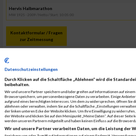
Hervis Halbmarathon
MW 1925 - 2009 / Netto / Start: 10:05:00
Kontaktformular / Fragen
zur Zeitmessung
Event auf Facebook teilen
Datenschutzeinstellungen
ERGEBNISSE
Durch Klicken auf die Schaltfläche „Ablehnen“ wird die Standardei
beibehalten.
29. August 2025
11. Oktober 2024
Wir und unsere Partner speichern und/oder greifen auf Informationen auf einem G
Kärnten Läuft
Graz Marathon 2024
Browserspeichern, um personenbezogene Daten zu verarbeiten. Einige Anbiete
aufgrund eines berechtigten Interesses. Um dem zu widersprechen, öffnen Sie die
Ergebnisse
Ergebnisse
ablehnen oder verwalten, indem Sie auf die Schaltfläche „Einstellungen verwalten“
der linken unteren Ecke der Website klicken. Um Ihre Einwilligung zu widerrufen, 
6. Oktober 2023
25. August 2023
der Website und klicken Sie auf den Menüpunkt „Meine Daten“. Auf dieser Seite 
Graz Marathon 2023
Kärnten Läuft 2023
werden unseren Partnern mitgeteilt und haben keinen Einfluss auf die Browserd
Ergebnisse
Ergebnisse
Wir und unsere Partner verarbeiten Daten, um die Leistung der W
Speichern von oder Zugriff auf Informationen auf einem Endgerät. Verwendung r