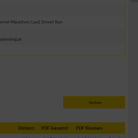
ertel-Marathon, Lauf, Street Run
arketing.at
Distanz
PDF Gesamt
PDF Klassen