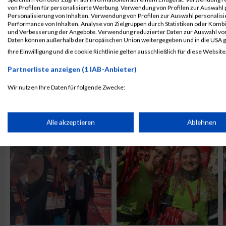
PASSENDE VERANSTALTUNGEN
von Profilen für personalisierte Werbung. Verwendung von Profilen zur Auswahl p
Personalisierung von Inhalten. Verwendung von Profilen zur Auswahl personalis
2. Juli 2027
9. Oktober 2026
Performance von Inhalten. Analyse von Zielgruppen durch Statistiken oder Komb
Grossglockner Mountain Run
Graz Marathon 2026
und Verbesserung der Angebote. Verwendung reduzierter Daten zur Auswahl von
Daten können außerhalb der Europäischen Union weitergegeben und in die USA 
Jetzt anmelden!
Jetzt anmelden!
Ihre Einwilligung und die cookie Richtlinie gelten ausschließlich für diese Website
28. August 2026
3. Juli 2026
Partnerliste anzeigen (1 IAB-Anbieter)
Kärnten Läuft 2026
Grossglockner Mounta
Jetzt anmelden!
Wir nutzen Ihre Daten für folgende Zwecke:
IAB-Verarbeitungszwecke:
ALBUM GRAZ MARATHON / 12.10.2025
Speichern von oder Zugriff auf Informationen auf einem Endge
Alle akzeptieren
Ablehnen
Verwendung reduzierter Daten zur Auswahl von Werbeanzeige
Erstellung von Profilen für personalisierte Werbung
Verwendung von Profilen zur Auswahl personalisierter Werbun