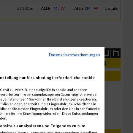
21100 m
ALLE
|
M
|
W
ALLE
|
M
|
W
Details
Datenschutzbestimmungen
nstellung nur für unbedingt erforderliche cookie
23. August 2024
erät zu, wie z. B. eindeutige IDs in cookie und anderen
Kärnten Läuft 2024
r verarbeiten Ihre personenbezogenen Daten möglicherweise
 „Einstellungen“. Sie können Ihre Einstellungen akzeptieren,
Ergebnisse
 klicken oder jederzeit auf die Fingerabdruck-Schaltfläche in
klicken Sie auf den Fingerabdruck oder den Link in der Fußzeile
8. Oktober 2022
können Sie Ihre Einwilligung widerrufen. Diese Entscheidungen
Graz Marathon 2022
aten.
Ergebnisse
ebsite zu analysieren und Folgendes zu tun:
eduzierter Daten zur Auswahl von Werbeanzeigen. Erstellung