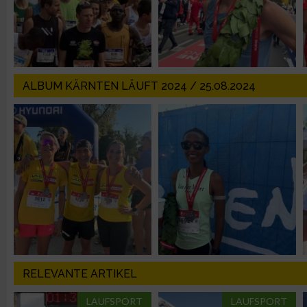
IAB-Besonderheiten:
Verwendung genauer Standortdaten
Geräte anhand von aktiv angeforderten Informationen identifi
ALBUM KÄRNTEN LÄUFT 2024 / 25.08.2024
Nicht-IAB-Verarbeitungszwecke:
Notwendig
Performance
Funktional
Werbung
RELEVANTE ARTIKEL
LAUFSPORT
LAUFSPORT