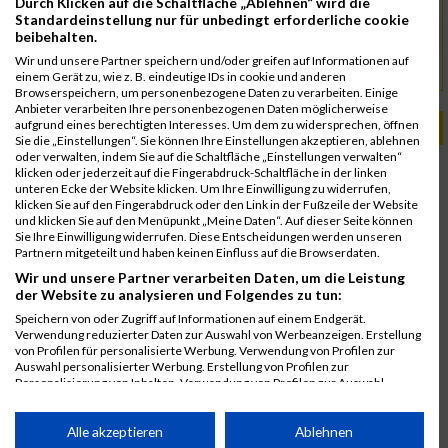
Durch Klicken auf die Schaltfläche „Ablehnen“ wird die
Standardeinstellung nur für unbedingt erforderliche cookie
office@autxtri.com
Kontakt
beibehalten.
Wir und unsere Partner speichern und/oder greifen auf Informationen auf
www.autxtri.com
URL
einem Gerät zu, wie z. B. eindeutige IDs in cookie und anderen
Browserspeichern, um personenbezogene Daten zu verarbeiten. Einige
Anbieter verarbeiten Ihre personenbezogenen Daten möglicherweise
aufgrund eines berechtigten Interesses. Um dem zu widersprechen, öffnen
PASSENDE VERANSTALTUNGEN
Sie die „Einstellungen“. Sie können Ihre Einstellungen akzeptieren, ablehnen
oder verwalten, indem Sie auf die Schaltfläche „Einstellungen verwalten“
20. Juni 2026
klicken oder jederzeit auf die Fingerabdruck-Schaltfläche in der linken
Austria eXtreme Triathlon
unteren Ecke der Website klicken. Um Ihre Einwilligung zu widerrufen,
klicken Sie auf den Fingerabdruck oder den Link in der Fußzeile der Website
21. Juni 2025
und klicken Sie auf den Menüpunkt „Meine Daten“. Auf dieser Seite können
Austria eXtreme Triathlon
Sie Ihre Einwilligung widerrufen. Diese Entscheidungen werden unseren
Partnern mitgeteilt und haben keinen Einfluss auf die Browserdaten.
27. Juni 2020
Wir und unsere Partner verarbeiten Daten, um die Leistung
Austria Extreme Triathlon
der Website zu analysieren und Folgendes zu tun:
22. Juni 2019
Speichern von oder Zugriff auf Informationen auf einem Endgerät.
Austria Extreme Triathlon
Verwendung reduzierter Daten zur Auswahl von Werbeanzeigen. Erstellung
von Profilen für personalisierte Werbung. Verwendung von Profilen zur
23. Juni 2018
Auswahl personalisierter Werbung. Erstellung von Profilen zur
Austria Extreme Triathlon
Personalisierung von Inhalten. Verwendung von Profilen zur Auswahl
personalisierter Inhalte. Messung der Werbeleistung. Messung der
24. Juni 2017
Performance von Inhalten. Analyse von Zielgruppen durch Statistiken oder
Kombinationen von Daten aus verschiedenen Quellen. Entwicklung und
Alle akzeptieren
Ablehnen
Austria Extreme Triathlon
Verbesserung der Angebote. Verwendung reduzierter Daten zur Auswahl