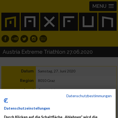
MENU
Austria Extreme Triathlon 27.06.2020
Samstag, 27. Juni 2020
Datum
8010 Graz
Region
Österreich
Land
Datenschutzbestimmungen
3,8 / 186 / 44
Distanz
Datenschutzeinstellungen
Triathlon
Durch Klicken auf die Schaltfläche „Ablehnen“ wird die