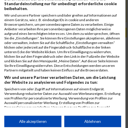
© Austria eXtreme Triathlon
Kontakt
Standardeinstellung nur für unbedingt erforderliche cookie
office@autxtri.com
beibehalten.
Wir und unsere Partner speichern und/oder greifen auf Informationen auf
www.austria-extreme.at
URL
einem Gerät zu, wie z. B. eindeutige IDs in cookie und anderen
Browserspeichern, um personenbezogene Daten zu verarbeiten. Einige
Anbieter verarbeiten Ihre personenbezogenen Daten möglicherweise
PASSENDE VERANSTALTUNGEN
aufgrund eines berechtigten Interesses. Um dem zu widersprechen, öffnen
Sie die „Einstellungen“. Sie können Ihre Einstellungen akzeptieren, ablehnen
oder verwalten, indem Sie auf die Schaltfläche „Einstellungen verwalten“
20. Juni 2026
klicken oder jederzeit auf die Fingerabdruck-Schaltfläche in der linken
Austria eXtreme Triathlon
unteren Ecke der Website klicken. Um Ihre Einwilligung zu widerrufen,
klicken Sie auf den Fingerabdruck oder den Link in der Fußzeile der Website
21. Juni 2025
und klicken Sie auf den Menüpunkt „Meine Daten“. Auf dieser Seite können
Austria eXtreme Triathlon
Sie Ihre Einwilligung widerrufen. Diese Entscheidungen werden unseren
Partnern mitgeteilt und haben keinen Einfluss auf die Browserdaten.
22. Juni 2024
Wir und unsere Partner verarbeiten Daten, um die Leistung
Austria eXtreme Triathlon
der Website zu analysieren und Folgendes zu tun:
22. Juni 2019
Speichern von oder Zugriff auf Informationen auf einem Endgerät.
Austria Extreme Triathlon
Verwendung reduzierter Daten zur Auswahl von Werbeanzeigen. Erstellung
von Profilen für personalisierte Werbung. Verwendung von Profilen zur
23. Juni 2018
Auswahl personalisierter Werbung. Erstellung von Profilen zur
Austria Extreme Triathlon
Personalisierung von Inhalten. Verwendung von Profilen zur Auswahl
personalisierter Inhalte. Messung der Werbeleistung. Messung der
24. Juni 2017
Performance von Inhalten. Analyse von Zielgruppen durch Statistiken oder
Austria Extreme Triathlon
Kombinationen von Daten aus verschiedenen Quellen. Entwicklung und
Alle akzeptieren
Ablehnen
Verbesserung der Angebote. Verwendung reduzierter Daten zur Auswahl